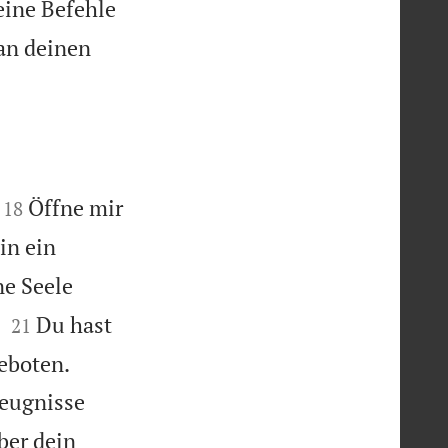
eine Befehle
an deinen


Öffne mir
18
in ein
e Seele


Du hast
21


Geboten.
Zeugnisse
ber dein