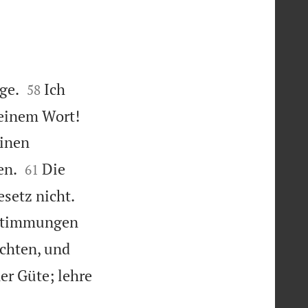


ge.
Ich
58


deinem Wort!
einen


en.
Die
61


setz nicht.
Bestimmungen
rchten, und
ner Güte; lehre