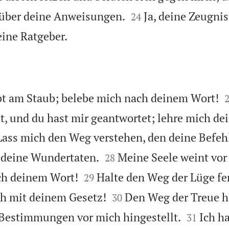


 über deine Anweisungen.
Ja, deine Zeugni
24

eine Ratgeber.
bt am Staub; belebe mich nach deinem Wort!
, und du hast mir geantwortet; lehre mich de
Lass mich den Weg verstehen, den deine Befehl


r deine Wundertaten.
Meine Seele weint vo
28


ch deinem Wort!
Halte den Weg der Lüge fe
29


h mit deinem Gesetz!
Den Weg der Treue h
30


 Bestimmungen vor mich hingestellt.
Ich ha
31