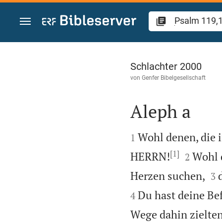
Zum Inhalt springen
Psalm 119
Schlachter 2000
von
Genfer Bibelgesellschaft
Aleph a


Wohl denen, die 
1
[1]


HERRN!
Wohl 
2


Herzen suchen,
3
Du hast deine Bef
4
Wege dahin zielte