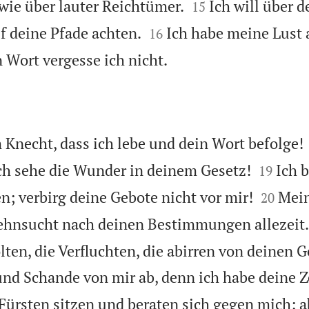


wie über lauter Reichtümer.
Ich will über d
15


 deine Pfade achten.
Ich habe meine Lust 
16

Wort vergesse ich nicht.
Knecht, dass ich lebe und dein Wort befolge!


ch sehe die Wunder in deinem Gesetz!
Ich b
19


n; verbirg deine Gebote nicht vor mir!
Mein
20
Sehnsucht nach deinen Bestimmungen allezeit.
lten, die Verfluchten, die abirren von deinen 
nd Schande von mir ab, denn ich habe deine 
Fürsten sitzen und beraten sich gegen mich; a