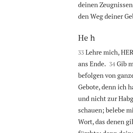
deinen Zeugnissen
den Weg deiner Ge
He h


Lehre mich, HER
33


ans Ende.
Gib m
34
befolgen von ganz
Gebote, denn ich h
und nicht zur Habg
schauen; belebe m
Wort, das denen gil