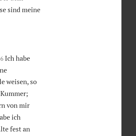
sse sind meine


Ich habe
26
ine
e weisen, so
r Kummer;
rn von mir
abe ich
lte fest an