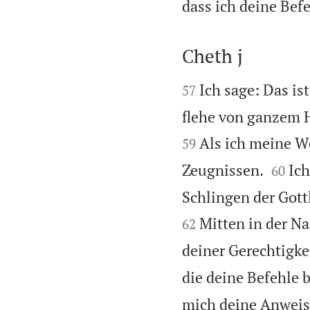
dass ich deine Befe
Cheth j


Ich sage: Das is
57
flehe von ganzem 
Als ich meine W
59


Zeugnissen.
Ich
60
Schlingen der Gott
Mitten in der N
62
deiner Gerechtigke
die deine Befehle 
mich deine Anwei