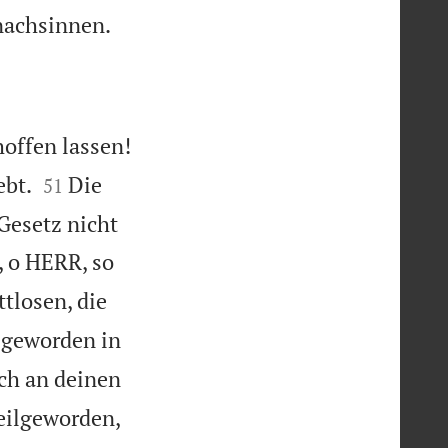

 nachsinnen.

hoffen lassen!


ebt.
Die
51
Gesetz nicht
 o HERR, so
tlosen, die
 geworden in
ch an deinen
teilgeworden,