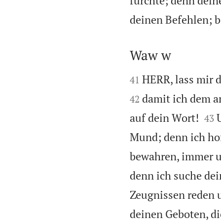
fürchte; denn dei
deinen Befehlen; b
Waw w


HERR, lass mir 
41
damit ich dem a
42


auf dein Wort!
43
Mund; denn ich ho
bewahren, immer u
denn ich suche dei
Zeugnissen reden 
deinen Geboten, die