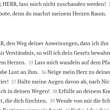
; HERR, lass mich nicht zuschanden werden!
bote, denn du machst meinem Herzen Raum.
R, den Weg deiner Anweisungen, dass ich ihn 
ir Verständnis, so will ich dein Gesetz bewahr


em Herzen.
Lass mich wandeln auf dem Pfa
35


abe Lust an ihm.
Neige mein Herz zu deine
36


ier!
Halte meine Augen davon ab, nach Ni
37


ich in deinen Wegen!
Erfülle an deinem Kn
38


t, die dich fürchten.
Wende von mir die Sch
39

