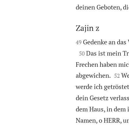
deinen Geboten, di
Zajin z


Gedenke an das W
49

Das ist mein T
50
Frechen haben mich


abgewichen.
We
52
werde ich getröstet
dein Gesetz verlas
dem Haus, in dem 
Namen, o HERR, un