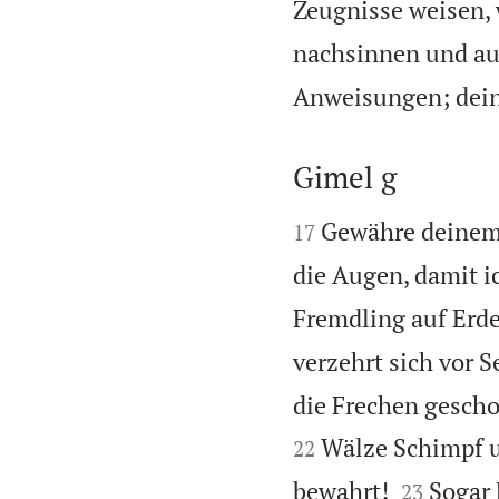
Zeugnisse weisen, 
nachsinnen und auf
Anweisungen; dein 
Gimel g


Gewähre deinem 
17
die Augen, damit i
Fremdling auf Erde
verzehrt sich vor 
die Frechen gescho
Wälze Schimpf u
22


bewahrt!
Sogar 
23