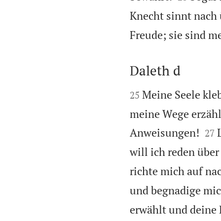
Knecht sinnt nach
Freude; sie sind m
Daleth d


Meine Seele kle
25
meine Wege erzählt


Anweisungen!
27
will ich reden übe
richte mich auf na
und begnadige mic
erwählt und deine