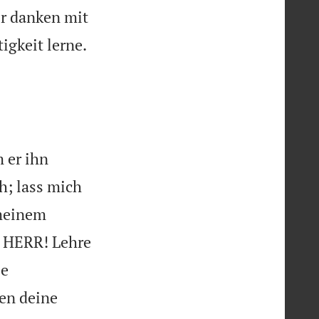
ir danken mit


gkeit lerne.
 er ihn
h; lass mich
 meinem
o HERR! Lehre
le
en deine