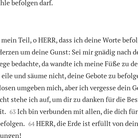

hle befolgen darf.
t mein Teil, o HERR, dass ich deine Worte befol
Herzen um deine Gunst: Sei mir gnädig nach 
ege bedachte, da wandte ich meine Füße zu d
 eile und säume nicht, deine Gebote zu befolg
losen umgeben mich, aber ich vergesse dein Ge
acht stehe ich auf, um dir zu danken für die 


it.
Ich bin verbunden mit allen, die dich fü
63


befolgen.
HERR, die Erde ist erfüllt von dei
64

sungen!