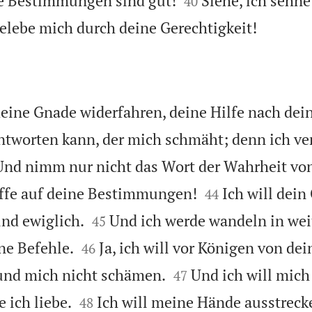
ne Bestimmungen sind gut!
Siehe, ich sehn
40

elebe mich durch deine Gerechtigkeit!
deine Gnade widerfahren, deine Hilfe nach de
ntworten kann, der mich schmäht; denn ich ve
Und nimm nur nicht das Wort der Wahrheit v


ffe auf deine Bestimmungen!
Ich will dein
44


nd ewiglich.
Und ich werde wandeln in we
45


ne Befehle.
Ja, ich will vor Königen von de
46


und mich nicht schämen.
Und ich will mich
47


 ich liebe.
Ich will meine Hände ausstreck
48