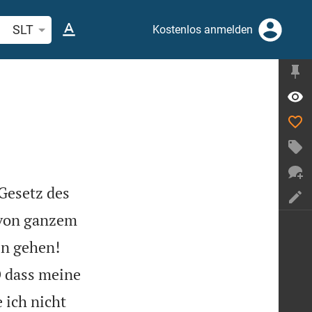
belstelle oder Begriff suchen
SLT
Kostenlos anmelden
Gesetz des
 von ganzem


en gehen!
 dass meine
 ich nicht