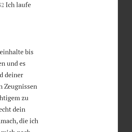


Ich laufe
32

einhalte bis
en und es
d deiner
n Zeugnissen
chtigem zu
echt dein
mach, die ich