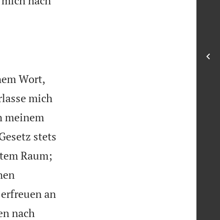
e mich nach


inem Wort,
rlasse mich
on meinem
 Gesetz stets
item Raum;
inen
 erfreuen an
en nach