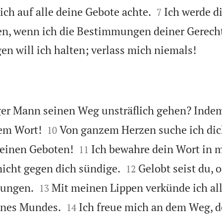


ch auf alle deine Gebote achte.
Ich werde d
7
n, wenn ich die Bestimmungen deiner Gerechti

n will ich halten; verlass mich niemals!
ger Mann seinen Weg unsträflich gehen? Indem


em Wort!
Von ganzem Herzen suche ich dic
10


deinen Geboten!
Ich bewahre dein Wort in
11


nicht gegen dich sündige.
Gelobt seist du, 
12


sungen.
Mit meinen Lippen verkünde ich al
13


nes Mundes.
Ich freue mich an dem Weg, d
14