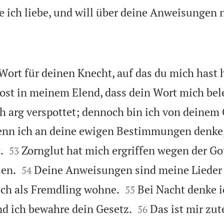
e ich liebe, und will über deine Anweisungen
ort für deinen Knecht, auf das du mich hast 
rost in meinem Elend, dass dein Wort mich bel
 arg verspottet; dennoch bin ich von deinem 
nn ich an deine ewigen Bestimmungen denke,


.
Zornglut hat mich ergriffen wegen der Got
53


sen.
Deine Anweisungen sind meine Lieder
54


ich als Fremdling wohne.
Bei Nacht denke i
55


d ich bewahre dein Gesetz.
Das ist mir zu
56