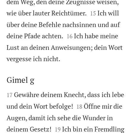
dem Weg, den deine Zeugnisse weisen,


wie über lauter Reichtümer.
Ich will
15
über deine Befehle nachsinnen und auf


deine Pfade achten.
Ich habe meine
16
Lust an deinen Anweisungen; dein Wort

vergesse ich nicht.
Gimel g


Gewähre deinem Knecht, dass ich lebe
17


und dein Wort befolge!
Öffne mir die
18
Augen, damit ich sehe die Wunder in


deinem Gesetz!
Ich bin ein Fremdling
19