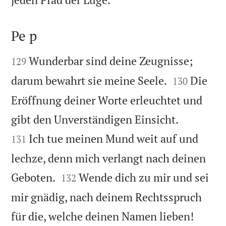
Pe p


Wunderbar sind deine Zeugnisse;
129


darum bewahrt sie meine Seele.
Die
130
Eröffnung deiner Worte erleuchtet und


gibt den Unverständigen Einsicht.
Ich tue meinen Mund weit auf und
131
lechze, denn mich verlangt nach deinen


Geboten.
Wende dich zu mir und sei
132
mir gnädig, nach deinem Rechtsspruch


für die, welche deinen Namen lieben!