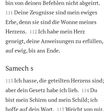


bin von deinen Befehlen nicht abgeirrt.
Deine Zeugnisse sind mein ewiges
111
Erbe, denn sie sind die Wonne meines


Herzens.
Ich habe mein Herz
112
geneigt, deine Anweisungen zu erfüllen,

auf ewig, bis ans Ende.
Samech s


Ich hasse, die geteilten Herzens sind;
113


aber dein Gesetz habe ich lieb.
Du
114
bist mein Schirm und mein Schild; ich


hoffe auf dein Wort.
Weicht von mir,
115