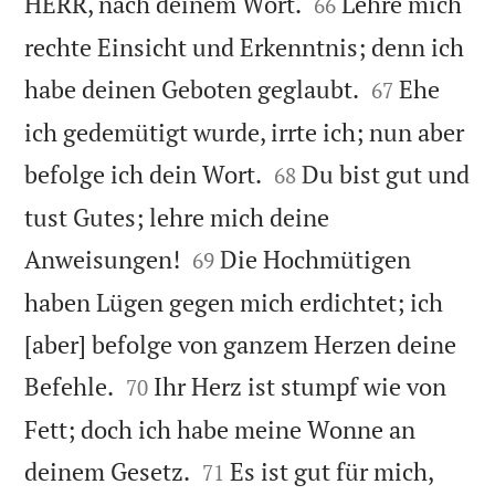


HERR, nach deinem Wort.
Lehre mich
66
rechte Einsicht und Erkenntnis; denn ich


habe deinen Geboten geglaubt.
Ehe
67
ich gedemütigt wurde, irrte ich; nun aber


befolge ich dein Wort.
Du bist gut und
68
tust Gutes; lehre mich deine


Anweisungen!
Die Hochmütigen
69
haben Lügen gegen mich erdichtet; ich
[aber] befolge von ganzem Herzen deine


Befehle.
Ihr Herz ist stumpf wie von
70
Fett; doch ich habe meine Wonne an


deinem Gesetz.
Es ist gut für mich,
71