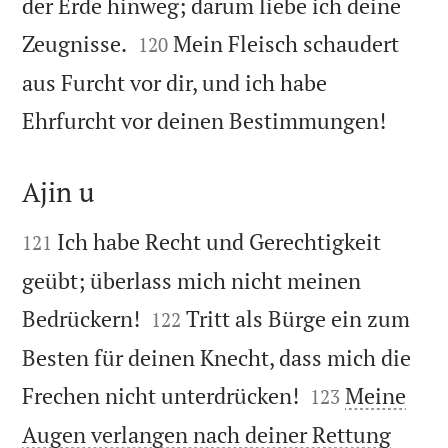
der Erde hinweg; darum liebe ich deine


Zeugnisse.
Mein Fleisch schaudert
120
aus Furcht vor dir, und ich habe

Ehrfurcht vor deinen Bestimmungen!
Ajin u


Ich habe Recht und Gerechtigkeit
121
geübt; überlass mich nicht meinen


Bedrückern!
Tritt als Bürge ein zum
122
Besten für deinen Knecht, dass mich die


Frechen nicht unterdrücken!
Meine
123
Augen verlangen nach deiner Rettung