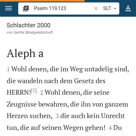
Zum Inhalt springen
Bibelstelle oder Beg
SLT
Psalm 119
Schlachter 2000
von
Genfer Bibelgesellschaft
Aleph a


Wohl denen, die im Weg untadelig sind,
1
die wandeln nach dem Gesetz des
[1]


HERRN!
Wohl denen, die seine
2
Zeugnisse bewahren, die ihn von ganzem


Herzen suchen,
die auch kein Unrecht
3


tun, die auf seinen Wegen gehen!
Du
4