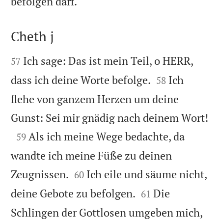

befolgen darf.
Cheth j


Ich sage: Das ist mein Teil, o HERR,
57


dass ich deine Worte befolge.
Ich
58
flehe von ganzem Herzen um deine

Gunst: Sei mir gnädig nach deinem Wort!

Als ich meine Wege bedachte, da
59
wandte ich meine Füße zu deinen


Zeugnissen.
Ich eile und säume nicht,
60


deine Gebote zu befolgen.
Die
61
Schlingen der Gottlosen umgeben mich,