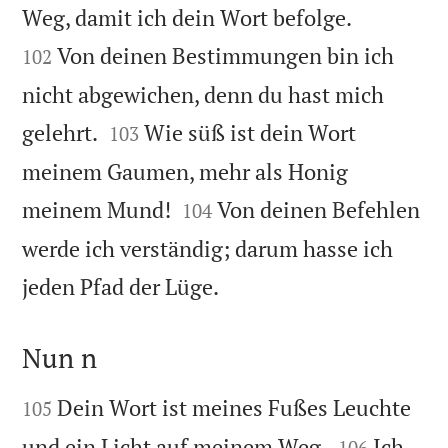


Weg, damit ich dein Wort befolge.
Von deinen Bestimmungen bin ich
102
nicht abgewichen, denn du hast mich


gelehrt.
Wie süß ist dein Wort
103
meinem Gaumen, mehr als Honig


meinem Mund!
Von deinen Befehlen
104
werde ich verständig; darum hasse ich

jeden Pfad der Lüge.
Nun n


Dein Wort ist meines Fußes Leuchte
105


und ein Licht auf meinem Weg.
Ich
106