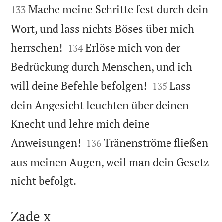
Mache meine Schritte fest durch dein
133
Wort, und lass nichts Böses über mich


herrschen!
Erlöse mich von der
134
Bedrückung durch Menschen, und ich


will deine Befehle befolgen!
Lass
135
dein Angesicht leuchten über deinen
Knecht und lehre mich deine


Anweisungen!
Tränenströme fließen
136
aus meinen Augen, weil man dein Gesetz

nicht befolgt.
Zade x