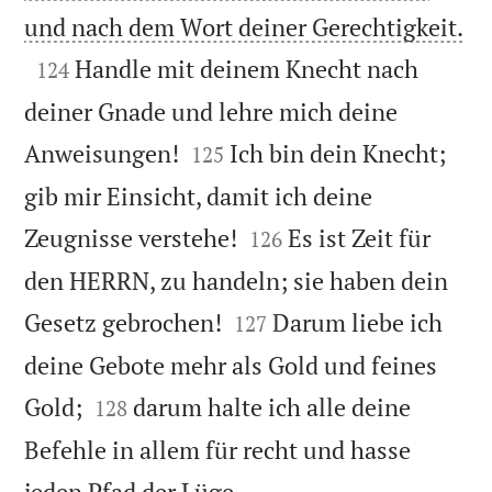

und nach dem Wort deiner Gerechtigkeit.

Handle mit deinem Knecht nach
124
deiner Gnade und lehre mich deine


Anweisungen!
Ich bin dein Knecht;
125
gib mir Einsicht, damit ich deine


Zeugnisse verstehe!
Es ist Zeit für
126
den HERRN, zu handeln; sie haben dein


Gesetz gebrochen!
Darum liebe ich
127
deine Gebote mehr als Gold und feines


Gold;
darum halte ich alle deine
128
Befehle in allem für recht und hasse

jeden Pfad der Lüge.