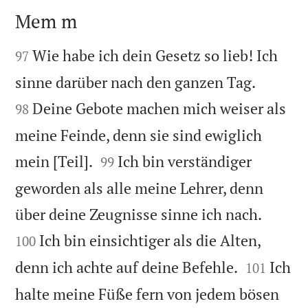
Mem m


Wie habe ich dein Gesetz so lieb! Ich
97


sinne darüber nach den ganzen Tag.
Deine Gebote machen mich weiser als
98
meine Feinde, denn sie sind ewiglich


mein [Teil].
Ich bin verständiger
99
geworden als alle meine Lehrer, denn


über deine Zeugnisse sinne ich nach.
Ich bin einsichtiger als die Alten,
100


denn ich achte auf deine Befehle.
Ich
101
halte meine Füße fern von jedem bösen