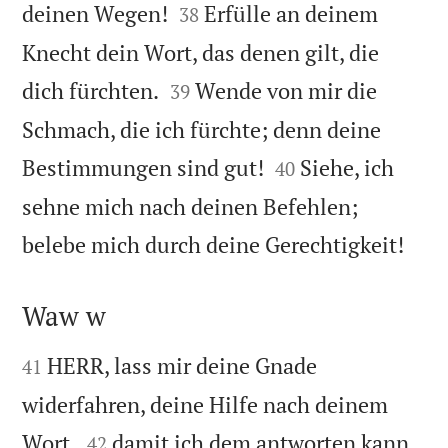


deinen Wegen!
Erfülle an deinem
38
Knecht dein Wort, das denen gilt, die


dich fürchten.
Wende von mir die
39
Schmach, die ich fürchte; denn deine


Bestimmungen sind gut!
Siehe, ich
40
sehne mich nach deinen Befehlen;

belebe mich durch deine Gerechtigkeit!
Waw w


HERR, lass mir deine Gnade
41
widerfahren, deine Hilfe nach deinem


Wort,
damit ich dem antworten kann,
42