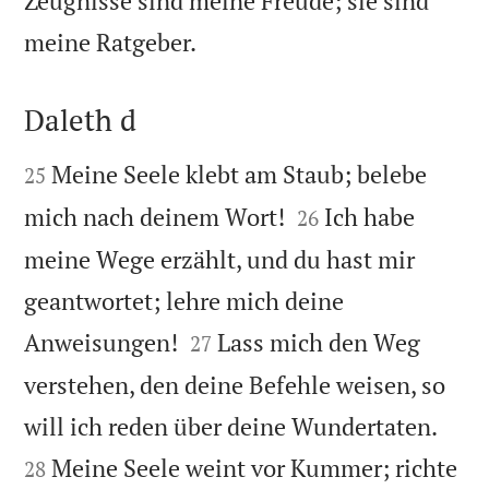
Zeugnisse sind meine Freude; sie sind

meine Ratgeber.
Daleth d


Meine Seele klebt am Staub; belebe
25


mich nach deinem Wort!
Ich habe
26
meine Wege erzählt, und du hast mir
geantwortet; lehre mich deine


Anweisungen!
Lass mich den Weg
27
verstehen, den deine Befehle weisen, so


will ich reden über deine Wundertaten.
Meine Seele weint vor Kummer; richte
28