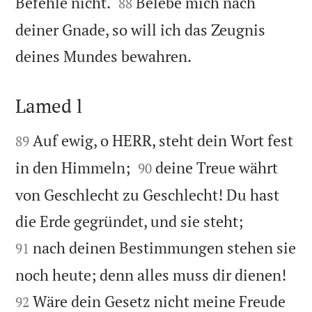


Befehle nicht.
Belebe mich nach
88
deiner Gnade, so will ich das Zeugnis

deines Mundes bewahren.
Lamed l


Auf ewig, o HERR, steht dein Wort fest
89


in den Himmeln;
deine Treue währt
90
von Geschlecht zu Geschlecht! Du hast


die Erde gegründet, und sie steht;
nach deinen Bestimmungen stehen sie
91


noch heute; denn alles muss dir dienen!
Wäre dein Gesetz nicht meine Freude
92