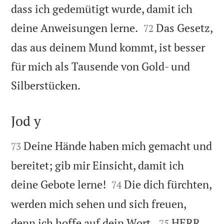
dass ich gedemütigt wurde, damit ich


deine Anweisungen lerne.
Das Gesetz,
72
das aus deinem Mund kommt, ist besser
für mich als Tausende von Gold- und

Silberstücken.
Jod y


Deine Hände haben mich gemacht und
73
bereitet; gib mir Einsicht, damit ich


deine Gebote lerne!
Die dich fürchten,
74
werden mich sehen und sich freuen,


denn ich hoffe auf dein Wort.
HERR,
75