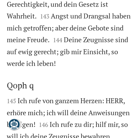
Gerechtigkeit, und dein Gesetz ist


Wahrheit.
Angst und Drangsal haben
143
mich getroffen; aber deine Gebote sind


meine Freude.
Deine Zeugnisse sind
144
auf ewig gerecht; gib mir Einsicht, so

werde ich leben!
Qoph q


Ich rufe von ganzem Herzen: HERR,
145
erhöre mich; ich will deine Anweisungen


befolgen!
Ich rufe zu dir; hilf mir, so
146


will ich deine Zeugnisse bewahren.