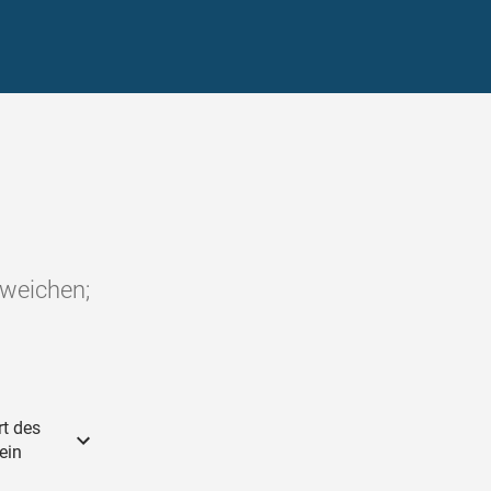
bweichen;
rt des
ein