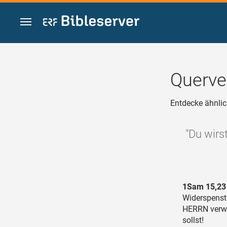
Zum Inhalt springen
Querve
Entdecke ähnlic
"Du wirs
1Sam 15,23
Widerspensti
HERRN verwor
sollst!