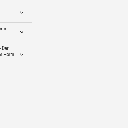
arum
 »Der
m Herrn