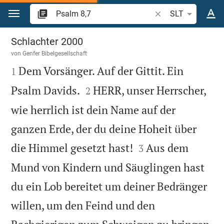
Zum Inhalt springen
Bibelstelle oder Beg
SLT
Psalm 8
Schlachter 2000
von
Genfer Bibelgesellschaft

Dem Vorsänger. Auf der Gittit. Ein
1


Psalm Davids.
HERR, unser Herrscher,
2
wie herrlich ist dein Name auf der
ganzen Erde, der du deine Hoheit über


die Himmel gesetzt hast!
Aus dem
3
Mund von Kindern und Säuglingen hast
du ein Lob bereitet um deiner Bedränger
willen, um den Feind und den
