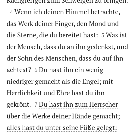
Rachgierigen zum Schweigen zu bringen.

Wenn ich deinen Himmel betrachte,
4
das Werk deiner Finger, den Mond und


die Sterne, die du bereitet hast:
Was ist
5
der Mensch, dass du an ihn gedenkst, und
der Sohn des Menschen, dass du auf ihn


achtest?
Du hast ihn ein wenig
6
niedriger gemacht als die Engel; mit
Herrlichkeit und Ehre hast du ihn


gekrönt.
Du hast ihn zum Herrscher
7
über die Werke deiner Hände gemacht;


alles hast du unter seine Füße gelegt: