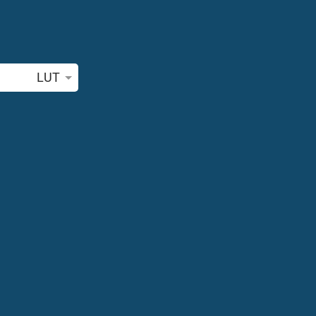
Bibelstelle oder Begriff suchen
LUT