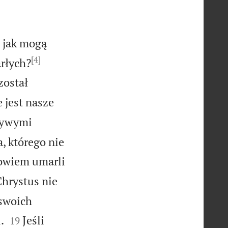
, jak mogą
[4]


rłych?
został
 jest nasze
szywymi
, którego nie
bowiem umarli
 Chrystus nie
 swoich


.
Jeśli
19