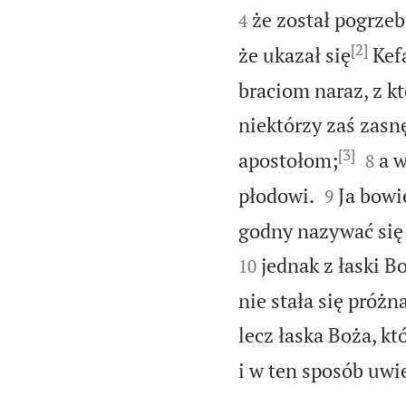
że został pogrzeb
4
[2]
że ukazał się
Kef
braciom naraz, z k
niektórzy zaś zasnę
[3]


apostołom;
a 
8


płodowi.
Ja bowi
9
godny nazywać się
jednak z łaski 
10
nie stała się próżn
lecz łaska Boża, kt
i w ten sposób uwie