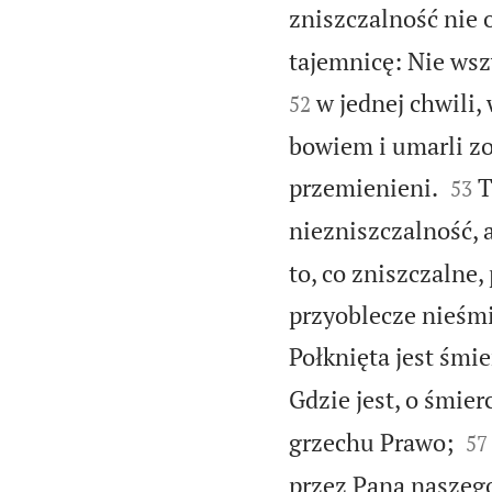
zniszczalność nie 
tajemnicę: Nie ws
w jednej chwili,
52
bowiem i umarli zo


przemienieni.
T
53
niezniszczalność, a
to, co zniszczalne,
przyoblecze nieśmi
Połknięta jest śmi
Gdzie jest, o śmier


grzechu Prawo;
57
przez Pana naszego