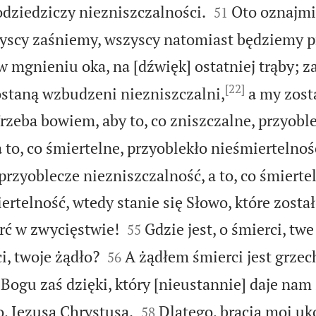


odziedziczy niezniszczalności.
Oto oznajm
51
zyscy zaśniemy, wszyscy natomiast będziemy 
 w mgnieniu oka, na [dźwięk] ostatniej trąby; 
[22]
staną wzbudzeni niezniszczalni,
a my zos
rzeba bowiem, aby to, co zniszczalne, przyobl
 to, co śmiertelne, przyoblekło nieśmiertelnoś
 przyoblecze niezniszczalność, a to, co śmierte
ertelność, wtedy stanie się Słowo, które zosta


erć w zwycięstwie!
Gdzie jest, o śmierci, tw
55


ci, twoje żądło?
A żądłem śmierci jest grzec
56
Bogu zaś dzięki, który [nieustannie] daje na


, Jezusa Chrystusa.
Dlatego, bracia moi uk
58