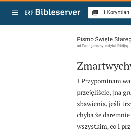
Przejdź do treści
1 Koryntian 15
Pismo Święte Stareg
od
Ewangeliczny Instytut Biblijny
Zmartwychw


Przypominam wam 
1
przejęliście, [na gr
zbawienia, jeśli tr
chyba że daremnie 
wszystkim, co i pr