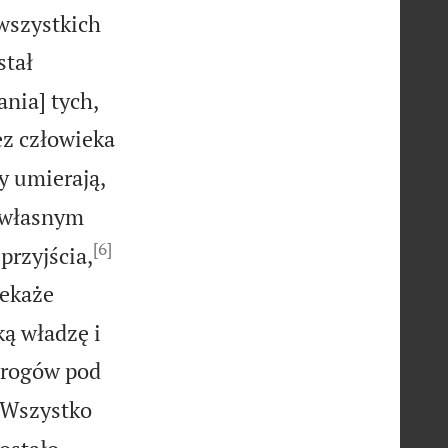
 wszystkich
stał
nia] tych,
ez człowieka
y umierają,
 własnym
[6]
przyjścia,
zekaże
ką władzę i
wrogów pod
Wszystko