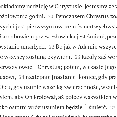
pokładamy nadzieję w Chrystusie, jesteśmy ze


pożałowania godni.
Tymczasem Chrystus zo
20
ych i jest pierwszym owocem [zmartwychwsta
Skoro bowiem przez człowieka jest śmierć, prz


hwstanie umarłych.
Bo jak w Adamie wszysc
22


ie wszyscy zostaną ożywieni.
Każdy zaś we
23
erwszy owoc – Chrystus; potem, w czasie Jego 


tusowi,
następnie [nastanie] koniec, gdy pr
24
Ojcu, gdy usunie wszelką zwierzchność, wszel
wiem, aby On królował, aż położy wszystkich 
[7]


ako ostatni wróg usunięta będzie
śmierć.
27