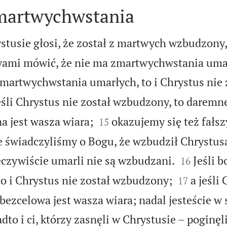
martwychwstania
rystusie głosi, że został z martwych wzbudzony
wami mówić, że nie ma zmartwychwstania uma
zmartwychwstania umarłych, to i Chrystus nie 
eśli Chrystus nie został wzbudzony, to daremne


a jest wasza wiara;
okazujemy się też fał
15
 świadczyliśmy o Bogu, że wzbudził Chrystusa


eczywiście umarli nie są wzbudzani.
Jeśli 
16


to i Chrystus nie został wzbudzony;
a jeśli
17
bezcelowa jest wasza wiara; nadal jesteście w
dto i ci, którzy zasnęli w Chrystusie – poginęli