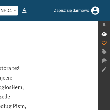
j wersetu lub słowa biblijnego
SNPD4
Zapisz się darmowo
tórą też
ujecie
ogłosiłem,
zede


edług Pism,