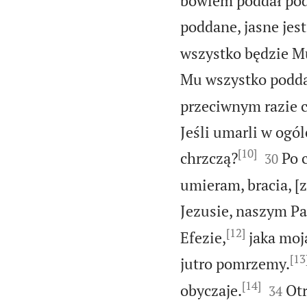
bowiem poddał pod 
poddane, jasne jes
wszystko będzie M
Mu wszystko podda
przeciwnym razie co
Jeśli umarli w ogó
[10]


chrzczą?
Po 
30
umieram, bracia, [
Jezusie, naszym P
[12]
Efezie,
jaka moja
[13
jutro pomrzemy.
[14]


obyczaje.
Otr
34