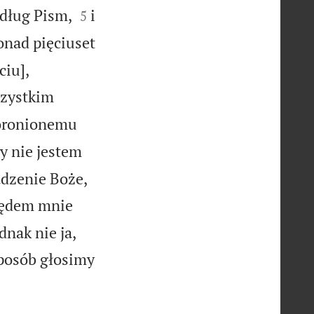


dług Pism,
i
5
onad pięciuset
ciu],
szystkim
poronionemu
y nie jestem


dzenie Boże,
ględem mnie
dnak nie ja,
 sposób głosimy