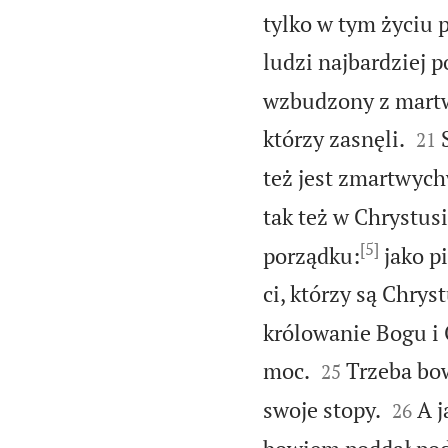
tylko w tym życiu 
ludzi najbardziej 
wzbudzony z martw


którzy zasnęli.
21
też jest zmartwyc
tak też w Chrystus
[5]
porządku:
jako pi
ci, którzy są Chrys
królowanie Bogu i 


moc.
Trzeba bo
25


swoje stopy.
A j
26