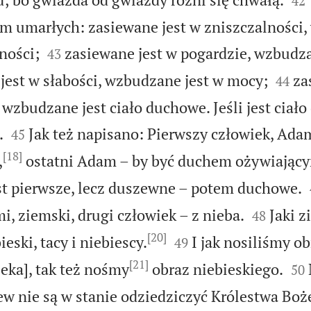
42
 umarłych: zasiewane jest w zniszczalności


ności;
zasiewane jest w pogardzie, wzbudza
43


jest w słabości, wzbudzane jest w mocy;
za
44
wzbudzane jest ciało duchowe. Jeśli jest ciał


.
Jak też napisano: Pierwszy człowiek, Adam
45
[18]
,
ostatni Adam – by być duchem ożywiając
st pierwsze, lecz duszewne – potem duchowe.


mi, ziemski, drugi człowiek – z nieba.
Jaki z
48
[20]


ieski, tacy i niebiescy.
I jak nosiliśmy ob
49
[21]


eka], tak też nośmy
obraz niebieskiego.
50
krew nie są w stanie odziedziczyć Królestwa Boż