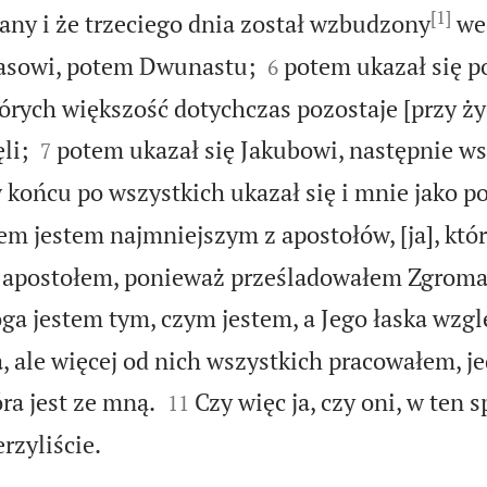
[1]
any i że trzeciego dnia został wzbudzony
we


asowi, potem Dwunastu;
potem ukazał się p
6
tórych większość dotychczas pozostaje [przy ży


li;
potem ukazał się Jakubowi, następnie w
7
w końcu po wszystkich ukazał się i mnie jako 
em jestem najmniejszym z apostołów, [ja], któr
 apostołem, ponieważ prześladowałem Zgroma
Boga jestem tym, czym jestem, a Jego łaska wz
a, ale więcej od nich wszystkich pracowałem, je


óra jest ze mną.
Czy więc ja, czy oni, w ten
11

rzyliście.