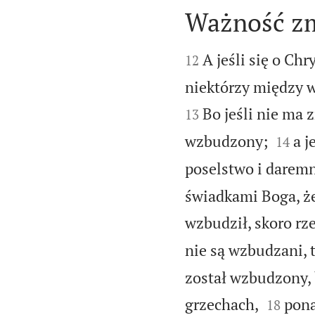
Ważność z


A jeśli się o Ch
12
niektórzy między 
Bo jeśli nie ma 
13


wzbudzony;
a j
14
poselstwo i daremn
świadkami Boga, że
wzbudził, skoro rz
nie są wzbudzani, 
został wzbudzony, 


grzechach,
pona
18