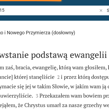
Szuka
o i Nowego Przymierza (dosłowny)
stanie podstawą ewangelii
zaś, bracia, ewangelię, którą wam głosiłem, k


uncie] której stanęliście
i przez którą dostęp
2
zymacie się jej w takim Słowie, w jakim wam ją 


uwierzyliście.
Przekazałem wam bowiem pr
3
zejąłem, że Chrystus umarł za nasze grzechy w