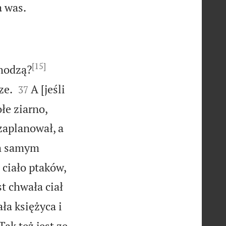

 was.
[15]


chodzą?


ze.
A [jeśli
37
ołe ziarno,
 zaplanował, a
im samym
e ciało ptaków,
st chwała ciał
ła księżyca i
Tak też jest ze