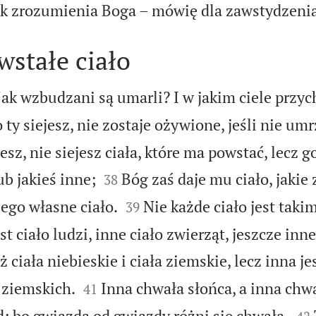
ak zrozumienia Boga – mówię dla zawstydzenia
stałe ciało
Jak wzbudzani są umarli? I w jakim ciele przy
 ty siejesz, nie zostaje ożywione, jeśli nie umr
jesz, nie siejesz ciała, które ma powstać, lecz g


b jakieś inne;
Bóg zaś daje mu ciało, jakie
38


ego własne ciało.
Nie każde ciało jest tak
39
st ciało ludzi, inne ciało zwierząt, jeszcze inn
ż ciała niebieskie i ciała ziemskie, lecz inna je


 ziemskich.
Inna chwała słońca, a inna chwa
41


; bo gwiazda od gwiazdy różni się chwałą.