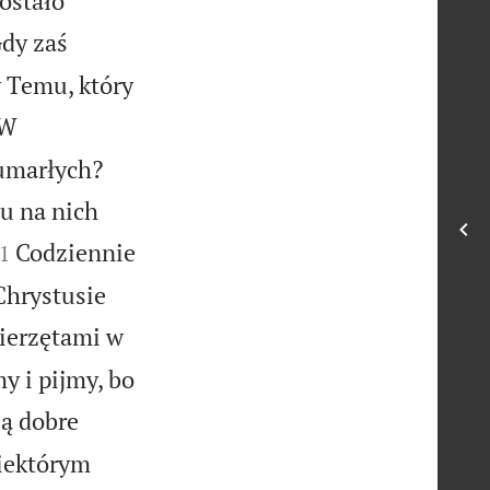
ostało
dy zaś
 Temu, który
W
umarłych?
du na nich

Codziennie
1
hrystusie
wierzętami w
y i pijmy, bo
ją dobre
niektórym