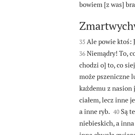
bowiem [z was] br
Zmartwychw


Ale powie ktoś: 
35
Niemądry! To, co
36
chodzi o] to, co sie
może pszeniczne lu
każdemu z nasion j
ciałem, lecz inne je


a inne ryb.
Są te
40
niebieskich, a inna
inna chwała gwiazd