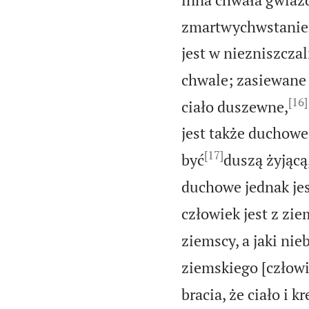
zmartwychwstaniem
jest w niezniszczal
chwale; zasiewane 
[16]
ciało duszewne,
jest także duchowe
[17]
być
duszą żyjącą
duchowe jednak je
człowiek jest z zie
ziemscy, a jaki nieb
ziemskiego [człowi
bracia, że ciało i 