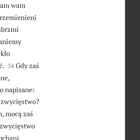
iam wam


przemienieni
zabrzmi
taniemy
ekło


ć.
Gdy zaś
54
lne,
ło napisane:
e zwycięstwo?
h, mocą zaś
m zwycięstwo
ochani,