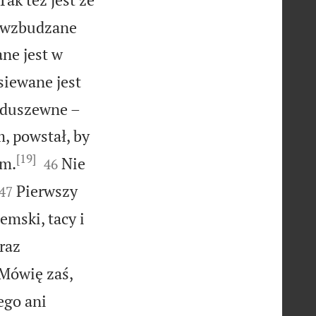
, wzbudzane
ne jest w
siewane jest
o duszewne –
, powstał, by
[19]


ym.
Nie
46


Pierwszy
47
iemski, tacy i
raz
Mówię zaś,
ego ani