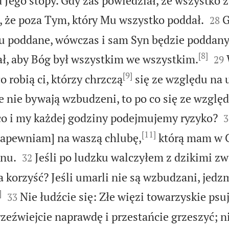
Jego stopy. Gdy zaś powiedział, że wszystko z


t, że poza Tym, który Mu wszystko poddał.
G
28
u poddane, wówczas i sam Syn będzie poddany
[8]


ł, aby Bóg był wszystkim we wszystkim.
29
[9]
 robią ci, którzy chrzczą
się ze względu na 
le nie bywają wzbudzeni, to po co się ze wzglę

co i my każdej godziny podejmujemy ryzyko?
3
[11]
zapewniam] na waszą chlubę,
którą mam w C


anu.
Jeśli po ludzku walczyłem z dzikimi z
32
 korzyść? Jeśli umarli nie są wzbudzani, jedzm
]


Nie łudźcie się: Złe więzi towarzyskie psu
33
zeźwiejcie naprawdę i przestańcie grzeszyć; 