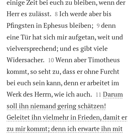
einige Zeit bei euch zu bleiben, wenn der


Herr es zulässt.
Ich werde aber bis
8


Pfingsten in Ephesus bleiben;
denn
9
eine Tür hat sich mir aufgetan, weit und
vielversprechend; und es gibt viele


Widersacher.
Wenn aber Timotheus
10
kommt, so seht zu, dass er ohne Furcht
bei euch sein kann, denn er arbeitet im


Werk des Herrn, wie ich auch.
Darum
11
soll ihn niemand gering schätzen!
Geleitet ihn vielmehr in Frieden, damit er
zu mir kommt; denn ich erwarte ihn mit