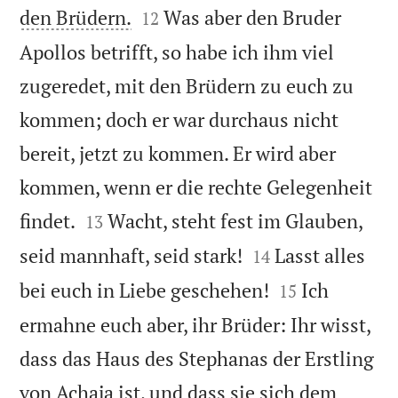


den Brüdern.
Was aber den Bruder
12
Apollos betrifft, so habe ich ihm viel
zugeredet, mit den Brüdern zu euch zu
kommen; doch er war durchaus nicht
bereit, jetzt zu kommen. Er wird aber
kommen, wenn er die rechte Gelegenheit


findet.
Wacht, steht fest im Glauben,
13


seid mannhaft, seid stark!
Lasst alles
14


bei euch in Liebe geschehen!
Ich
15
ermahne euch aber, ihr Brüder: Ihr wisst,
dass das Haus des Stephanas der Erstling
von Achaja ist, und dass sie sich dem