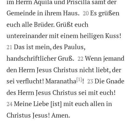
im Herrn Aquila und Priscilla samt der


Gemeinde in ihrem Haus.
Es grüßen
20
euch alle Brüder. Grüßt euch


untereinander mit einem heiligen Kuss!
Das ist mein, des Paulus,
21


handschriftlicher Gruß.
Wenn jemand
22
den Herrn Jesus Christus nicht liebt, der
[1]


sei verflucht! Maranatha
!
Die Gnade
23


des Herrn Jesus Christus sei mit euch!
Meine Liebe [ist] mit euch allen in
24

Christus Jesus! Amen.