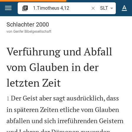
Zum Inhalt springen
Bibelstelle oder Beg
SLT
1.Timotheus 4
Schlachter 2000
von
Genfer Bibelgesellschaft
Verführung und Abfall
vom Glauben in der
letzten Zeit


Der Geist aber sagt ausdrücklich, dass
1
in späteren Zeiten etliche vom Glauben
abfallen und sich irreführenden Geistern
und Lehren der Dämonen zuwenden