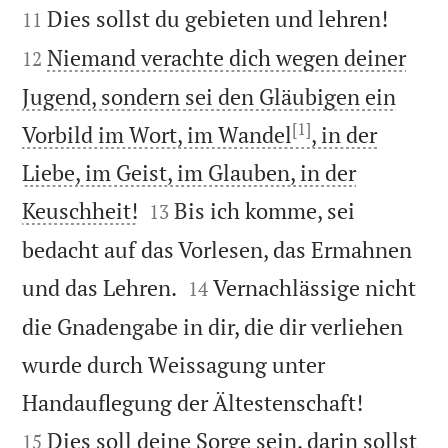


Dies sollst du gebieten und lehren!
11
Niemand verachte dich wegen deiner
12
Jugend, sondern sei den Gläubigen ein
[1]
Vorbild im Wort, im Wandel
, in der
Liebe, im Geist, im Glauben, in der


Keuschheit!
Bis ich komme, sei
13
bedacht auf das Vorlesen, das Ermahnen


und das Lehren.
Vernachlässige nicht
14
die Gnadengabe in dir, die dir verliehen
wurde durch Weissagung unter


Handauflegung der Ältestenschaft!
Dies soll deine Sorge sein, darin sollst
15