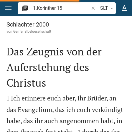
Zum Inhalt springen
Bibelstelle oder Beg
SLT
1.Korinther 15
Schlachter 2000
von
Genfer Bibelgesellschaft
Das Zeugnis von der
Auferstehung des
Christus


Ich erinnere euch aber, ihr Brüder, an
1
das Evangelium, das ich euch verkündigt
habe, das ihr auch angenommen habt, in


dem ihr auch fest steht,
durch das ihr