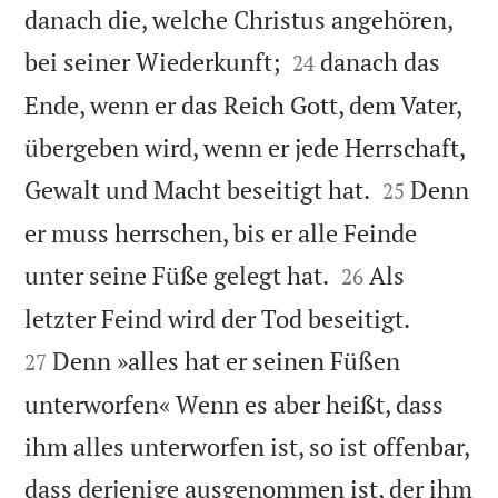
danach die, welche Christus angehören,


bei seiner Wiederkunft;
danach das
24
Ende, wenn er das Reich Gott, dem Vater,
übergeben wird, wenn er jede Herrschaft,


Gewalt und Macht beseitigt hat.
Denn
25
er muss herrschen, bis er alle Feinde


unter seine Füße gelegt hat.
Als
26


letzter Feind wird der Tod beseitigt.
Denn »alles hat er seinen Füßen
27
unterworfen« Wenn es aber heißt, dass
ihm alles unterworfen ist, so ist offenbar,
dass derjenige ausgenommen ist, der ihm