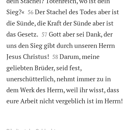
dein Stachel? Totenreich, wo ist dein


Sieg?«
Der Stachel des Todes aber ist
56
die Sünde, die Kraft der Sünde aber ist


das Gesetz.
Gott aber sei Dank, der
57
uns den Sieg gibt durch unseren Herrn


Jesus Christus!
Darum, meine
58
geliebten Brüder, seid fest,
unerschütterlich, nehmt immer zu in
dem Werk des Herrn, weil ihr wisst, dass

eure Arbeit nicht vergeblich ist im Herrn!