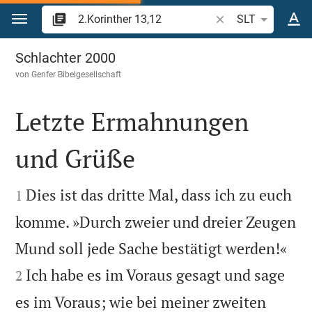
Zum Inhalt springen
Bibelstelle oder Beg
SLT
2.Korinther 13
Schlachter 2000
von
Genfer Bibelgesellschaft
Letzte Ermahnungen
und Grüße


Dies ist das dritte Mal, dass ich zu euch
1
komme. »Durch zweier und dreier Zeugen


Mund soll jede Sache bestätigt werden!«
Ich habe es im Voraus gesagt und sage
2
es im Voraus; wie bei meiner zweiten