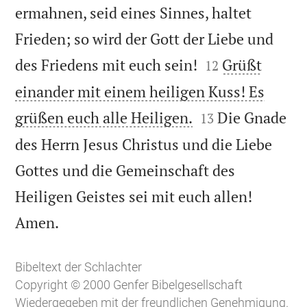
ermahnen, seid eines Sinnes, haltet
Frieden; so wird der Gott der Liebe und


des Friedens mit euch sein!
Grüßt
12
einander mit einem heiligen Kuss! Es


grüßen euch alle Heiligen.
Die Gnade
13
des Herrn Jesus Christus und die Liebe
Gottes und die Gemeinschaft des
Heiligen Geistes sei mit euch allen!

Amen.
Bibeltext der Schlachter
Copyright © 2000 Genfer Bibelgesellschaft
Wiedergegeben mit der freundlichen Genehmigung.