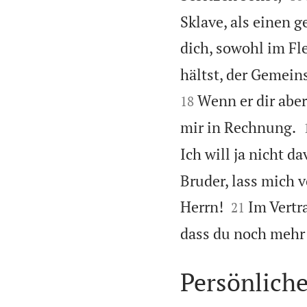
Sklave, als einen g
dich, sowohl im Fl
hältst, der Gemeins
Wenn er dir aber
18
mir in Rechnung.
Ich will ja nicht d
Bruder, lass mich 


Herrn!
Im Vertr
21
dass du noch mehr t
Persönlich