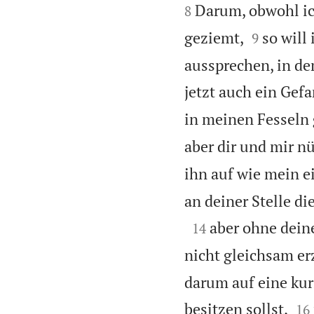


Darum, obwohl ich
8


geziemt,
so will
9
aussprechen, in de
jetzt auch ein Gefa
in meinen Fesseln
aber dir und mir nü
ihn auf wie mein e
an deiner Stelle di

aber ohne dein
14
nicht gleichsam er
darum auf eine kur


besitzen sollst,
16