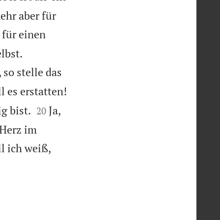
ehr aber für
für einen


lbst.
 so stelle das
l es erstatten!


g bist.
Ja,
20
 Herz im
l ich weiß,