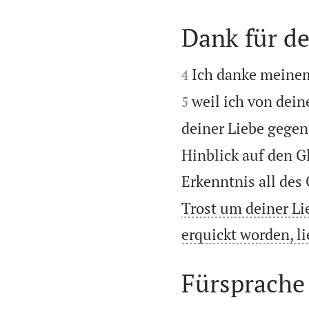
Dank für d


Ich danke meinem
4
weil ich von dein
5
deiner Liebe gegen
Hinblick auf den G
Erkenntnis all des 
Trost um deiner Li
erquickt worden, li
Fürsprache