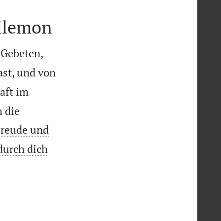
hilemon


 Gebeten,
ast, und von
aft im
 die
Freude und
durch dich