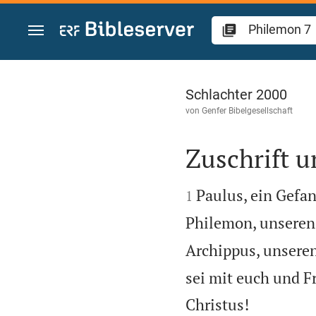
Zum Inhalt springen
Philemon 1
Schlachter 2000
von
Genfer Bibelgesellschaft
Zuschrift 


Paulus, ein Gefan
1
Philemon, unseren 
Archippus, unseren
sei mit euch und F

Christus!