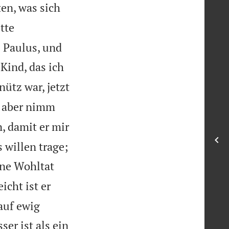
ten, was sich
tte
e Paulus, und
 Kind, das ich
nütz war, jetzt
 aber nimm
n, damit er mir

 willen trage;
ine Wohltat
icht ist er
auf ewig
er ist als ein