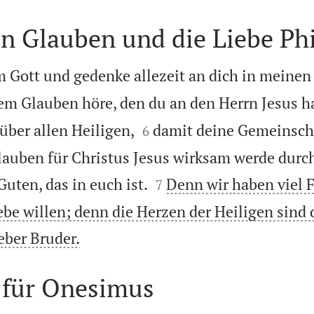
en Glauben und die Liebe P
 Gott und gedenke allezeit an dich in meinen
em Glauben höre, den du an den Herrn Jesus h


über allen Heiligen,
damit deine Gemeinsch
6
lauben für Christus Jesus wirksam werde durch


Guten, das in euch ist.
Denn wir haben viel 
7
ebe willen; denn die Herzen der Heiligen sind 

eber Bruder.
 für Onesimus