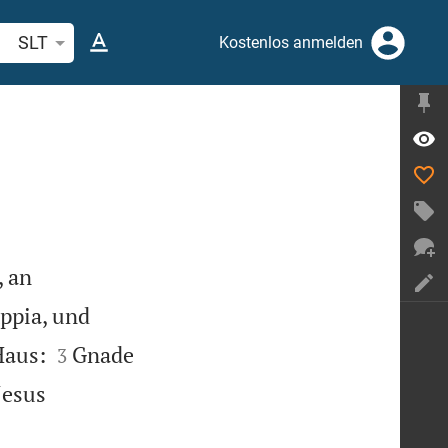
belstelle oder Begriff suchen
SLT
Kostenlos anmelden
, an
Appia, und


Haus:
Gnade
3
Jesus