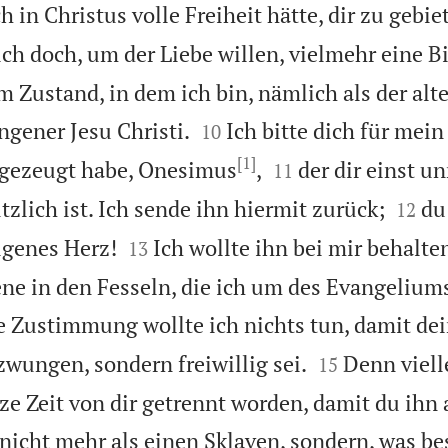
 in Christus volle Freiheit hätte, dir zu gebie
 ich doch, um der Liebe willen, vielmehr eine Bi
m Zustand, in dem ich bin, nämlich als der alt


ngener Jesu Christi.
Ich bitte dich für mein
10
[1]


 gezeugt habe, Onesimus
,
der dir einst un
11


tzlich ist. Ich sende ihn hiermit zurück;
du
12


igenes Herz!
Ich wollte ihn bei mir behalte
13
ene in den Fesseln, die ich um des Evangeliums
e Zustimmung wollte ich nichts tun, damit de


zwungen, sondern freiwillig sei.
Denn vielle
15
ze Zeit von dir getrennt worden, damit du ihn 
nicht mehr als einen Sklaven, sondern, was bess