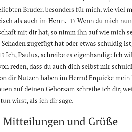
eliebten Bruder, besonders für mich, wie viel m


eisch als auch im Herrn.
Wenn du mich nun 
17
chaft mit dir hat, so nimm ihn auf wie mich se
 Schaden zugefügt hat oder etwas schuldig ist,


Ich, Paulus, schreibe es eigenhändig: Ich wil
19
avon reden, dass du auch dich selbst mir schuldi
von dir Nutzen haben im Herrn! Erquicke mein
auen auf deinen Gehorsam schreibe ich dir, wei

un wirst, als ich dir sage.
e Mitteilungen und Grüße