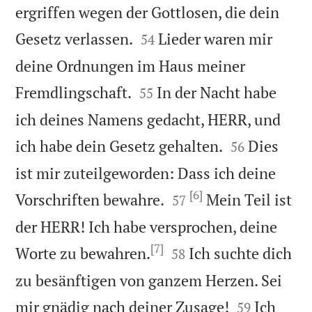
ergriffen wegen der Gottlosen, die dein


Gesetz verlassen.
Lieder waren mir
54
deine Ordnungen im Haus meiner


Fremdlingschaft.
In der Nacht habe
55
ich deines Namens gedacht, HERR, und


ich habe dein Gesetz gehalten.
Dies
56
ist mir zuteilgeworden: Dass ich deine
[6]


Vorschriften bewahre.
Mein Teil ist
57
der HERR! Ich habe versprochen, deine
[7]


Worte zu bewahren.
Ich suchte dich
58
zu besänftigen von ganzem Herzen. Sei


mir gnädig nach deiner Zusage!
Ich
59