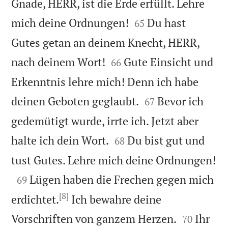
Gnade, HERR, ist die Erde erfüllt. Lehre


mich deine Ordnungen!
Du hast
65
Gutes getan an deinem Knecht, HERR,


nach deinem Wort!
Gute Einsicht und
66
Erkenntnis lehre mich! Denn ich habe


deinen Geboten geglaubt.
Bevor ich
67
gedemütigt wurde, irrte ich. Jetzt aber


halte ich dein Wort.
Du bist gut und
68

tust Gutes. Lehre mich deine Ordnungen!

Lügen haben die Frechen gegen mich
69
[8]
erdichtet.
Ich bewahre deine


Vorschriften von ganzem Herzen.
Ihr
70