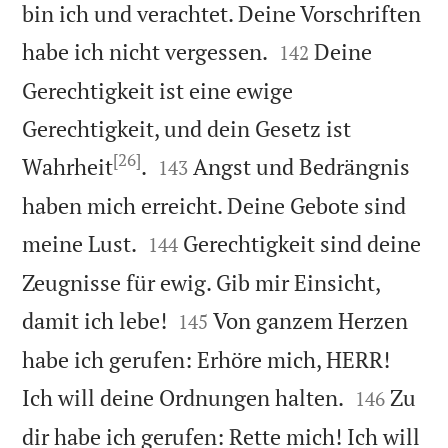
bin ich und verachtet. Deine Vorschriften


habe ich nicht vergessen.
Deine
142
Gerechtigkeit ist eine ewige
Gerechtigkeit, und dein Gesetz ist
[26]


Wahrheit
.
Angst und Bedrängnis
143
haben mich erreicht. Deine Gebote sind


meine Lust.
Gerechtigkeit sind deine
144
Zeugnisse für ewig. Gib mir Einsicht,


damit ich lebe!
Von ganzem Herzen
145
habe ich gerufen: Erhöre mich, HERR!


Ich will deine Ordnungen halten.
Zu
146
dir habe ich gerufen: Rette mich! Ich will