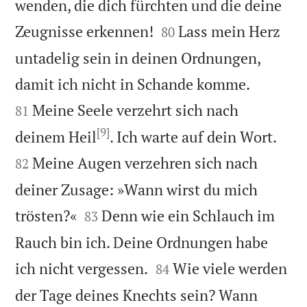
wenden, die dich fürchten und die deine


Zeugnisse erkennen!
Lass mein Herz
80
untadelig sein in deinen Ordnungen,


damit ich nicht in Schande komme.
Meine Seele verzehrt sich nach
81
[9]


deinem Heil
. Ich warte auf dein Wort.
Meine Augen verzehren sich nach
82
deiner Zusage: »Wann wirst du mich


trösten?«
Denn wie ein Schlauch im
83
Rauch bin ich. Deine Ordnungen habe


ich nicht vergessen.
Wie viele werden
84
der Tage deines Knechts sein? Wann