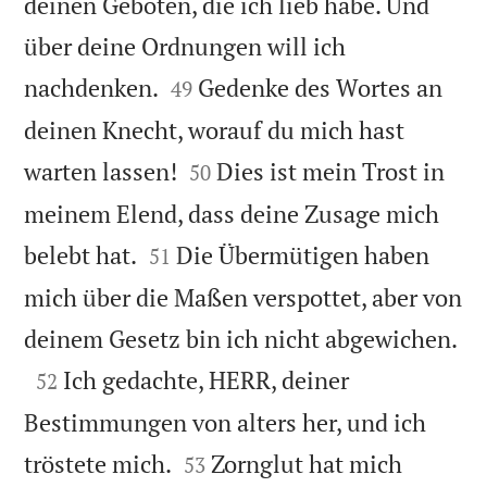
deinen Geboten, die ich lieb habe. Und
über deine Ordnungen will ich


nachdenken.
Gedenke des Wortes an
49
deinen Knecht, worauf du mich hast


warten lassen!
Dies ist mein Trost in
50
meinem Elend, dass deine Zusage mich


belebt hat.
Die Übermütigen haben
51
mich über die Maßen verspottet, aber von

deinem Gesetz bin ich nicht abgewichen.

Ich gedachte, HERR, deiner
52
Bestimmungen von alters her, und ich


tröstete mich.
Zornglut hat mich
53