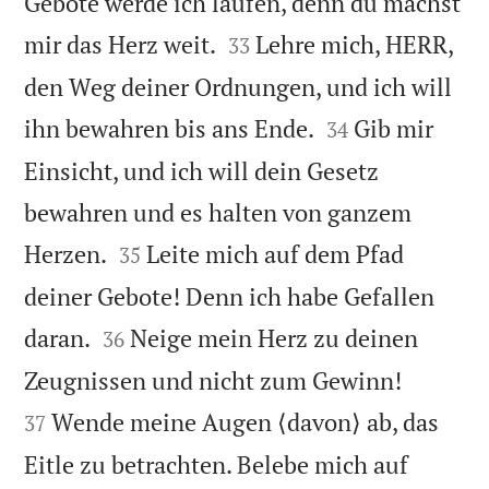
Gebote werde ich laufen, denn du machst


mir das Herz weit.
Lehre mich, HERR,
33
den Weg deiner Ordnungen, und ich will


ihn bewahren bis ans Ende.
Gib mir
34
Einsicht, und ich will dein Gesetz
bewahren und es halten von ganzem


Herzen.
Leite mich auf dem Pfad
35
deiner Gebote! Denn ich habe Gefallen


daran.
Neige mein Herz zu deinen
36


Zeugnissen und nicht zum Gewinn!
Wende meine Augen ⟨davon⟩ ab, das
37
Eitle zu betrachten. Belebe mich auf