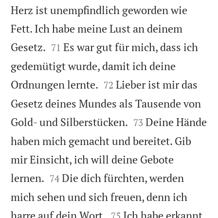
Herz ist unempfindlich geworden wie
Fett. Ich habe meine Lust an deinem


Gesetz.
Es war gut für mich, dass ich
71
gedemütigt wurde, damit ich deine


Ordnungen lernte.
Lieber ist mir das
72
Gesetz deines Mundes als Tausende von


Gold- und Silberstücken.
Deine Hände
73
haben mich gemacht und bereitet. Gib
mir Einsicht, ich will deine Gebote


lernen.
Die dich fürchten, werden
74
mich sehen und sich freuen, denn ich


harre auf dein Wort.
Ich habe erkannt,
75