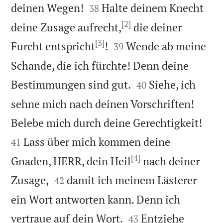


deinen Wegen!
Halte deinem Knecht
38
[2]
deine Zusage aufrecht,
die deiner
[3]


Furcht entspricht
!
Wende ab meine
39
Schande, die ich fürchte! Denn deine


Bestimmungen sind gut.
Siehe, ich
40
sehne mich nach deinen Vorschriften!


Belebe mich durch deine Gerechtigkeit!
Lass über mich kommen deine
41
[4]
Gnaden, HERR, dein Heil
nach deiner


Zusage,
damit ich meinem Lästerer
42
ein Wort antworten kann. Denn ich


vertraue auf dein Wort.
Entziehe
43