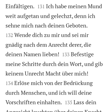


Einfältigen.
Ich habe meinen Mund
131
weit aufgetan und gelechzt, denn ich


sehne mich nach deinen Geboten.
Wende dich zu mir und sei mir
132
gnädig nach dem Anrecht derer, die


deinen Namen lieben!
Befestige
133
meine Schritte durch dein Wort, und gib


keinem Unrecht Macht über mich!
Erlöse mich von der Bedrückung
134
durch Menschen, und ich will deine


Vorschriften einhalten.
Lass dein
135
Angesicht leuchten über deinen Knecht,