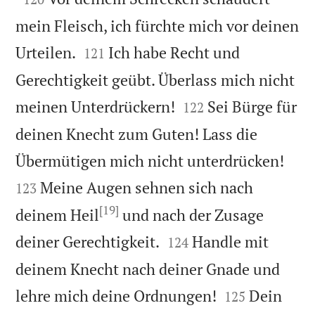
mein Fleisch, ich fürchte mich vor deinen


Urteilen.
Ich habe Recht und
121
Gerechtigkeit geübt. Überlass mich nicht


meinen Unterdrückern!
Sei Bürge für
122
deinen Knecht zum Guten! Lass die


Übermütigen mich nicht unterdrücken!
Meine Augen sehnen sich nach
123
[19]
deinem Heil
und nach der Zusage


deiner Gerechtigkeit.
Handle mit
124
deinem Knecht nach deiner Gnade und


lehre mich deine Ordnungen!
Dein
125