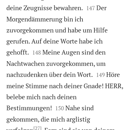


deine Zeugnisse bewahren.
Der
147
Morgendämmerung bin ich
zuvorgekommen und habe um Hilfe
gerufen. Auf deine Worte habe ich


gehofft.
Meine Augen sind den
148
Nachtwachen zuvorgekommen, um


nachzudenken über dein Wort.
Höre
149
meine Stimme nach deiner Gnade! HERR,
belebe mich nach deinen


Bestimmungen!
Nahe sind
150
gekommen, die mich arglistig
[27]