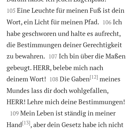
Eine Leuchte für meinen Fuß ist dein
105


Wort, ein Licht für meinen Pfad.
Ich
106
habe geschworen und halte es aufrecht,
die Bestimmungen deiner Gerechtigkeit


zu bewahren.
Ich bin über die Maßen
107
gebeugt. HERR, belebe mich nach
[12]


deinem Wort!
Die Gaben
meines
108
Mundes lass dir doch wohlgefallen,

HERR! Lehre mich deine Bestimmungen!

Mein Leben ist ständig in meiner
109
[13]
Hand
, aber dein Gesetz habe ich nicht