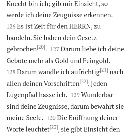
Knecht bin ich; gib mir Einsicht, so


werde ich deine Zeugnisse erkennen.
Es ist Zeit für den HERRN, zu
126
handeln. Sie haben dein Gesetz
[20]


gebrochen
.
Darum liebe ich deine
127


Gebote mehr als Gold und Feingold.
[21]
Darum wandle ich aufrichtig
nach
128
[22]
allen deinen Vorschriften
. Jeden


Lügenpfad hasse ich.
Wunderbar
129
sind deine Zeugnisse, darum bewahrt sie


meine Seele.
Die Eröffnung deiner
130
[23]
Worte leuchtet
, sie gibt Einsicht den