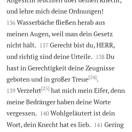


und lehre mich deine Ordnungen!
Wasserbäche fließen herab aus
136
meinen Augen, weil man dein Gesetz


nicht hält.
Gerecht bist du, HERR,
137


und richtig sind deine Urteile.
Du
138
hast in Gerechtigkeit deine Zeugnisse
[24]


geboten und in großer Treue
.
[25]
Verzehrt
hat mich mein Eifer, denn
139
meine Bedränger haben deine Worte


vergessen.
Wohlgeläutert ist dein
140


Wort, dein Knecht hat es lieb.
Gering
141