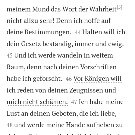
[5]
meinem Mund das Wort der Wahrheit
nicht allzu sehr! Denn ich hoffe auf


deine Bestimmungen.
Halten will ich
44


dein Gesetz beständig, immer und ewig.
Und ich werde wandeln in weitem
45
Raum, denn nach deinen Vorschriften


habe ich geforscht.
Vor Königen will
46
ich reden von deinen Zeugnissen und


mich nicht schämen.
Ich habe meine
47


Lust an deinen Geboten, die ich liebe,
und werde meine Hände aufheben zu
48