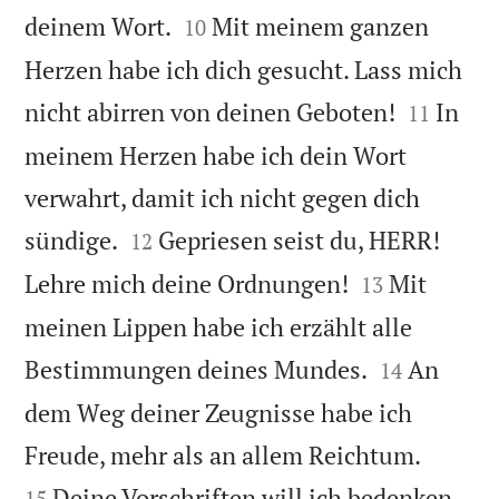


deinem Wort.
Mit meinem ganzen
10
Herzen habe ich dich gesucht. Lass mich


nicht abirren von deinen Geboten!
In
11
meinem Herzen habe ich dein Wort
verwahrt, damit ich nicht gegen dich


sündige.
Gepriesen seist du, HERR!
12


Lehre mich deine Ordnungen!
Mit
13
meinen Lippen habe ich erzählt alle


Bestimmungen deines Mundes.
An
14
dem Weg deiner Zeugnisse habe ich


Freude, mehr als an allem Reichtum.
Deine Vorschriften will ich bedenken
15