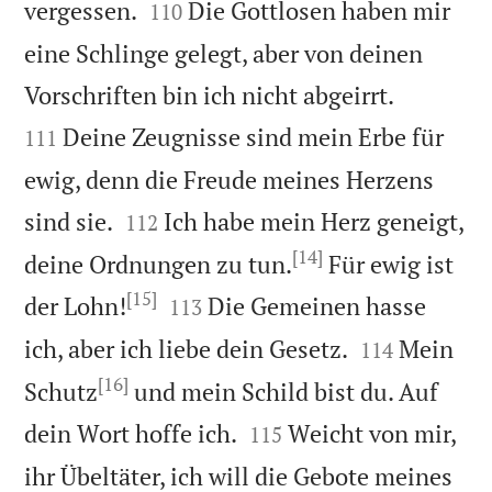


vergessen.
Die Gottlosen haben mir
110
eine Schlinge gelegt, aber von deinen


Vorschriften bin ich nicht abgeirrt.
Deine Zeugnisse sind mein Erbe für
111
ewig, denn die Freude meines Herzens


sind sie.
Ich habe mein Herz geneigt,
112
[14]
deine Ordnungen zu tun.
Für ewig ist
[15]


der Lohn!
Die Gemeinen hasse
113


ich, aber ich liebe dein Gesetz.
Mein
114
[16]
Schutz
und mein Schild bist du. Auf


dein Wort hoffe ich.
Weicht von mir,
115
ihr Übeltäter, ich will die Gebote meines