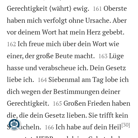


Gerechtigkeit ⟨währt⟩ ewig.
Oberste
161
haben mich verfolgt ohne Ursache. Aber


vor deinem Wort hat mein Herz gebebt.
Ich freue mich über dein Wort wie
162


einer, der große Beute macht.
Lüge
163
hasse und verabscheue ich. Dein Gesetz


liebe ich.
Siebenmal am Tag lobe ich
164
dich wegen der Bestimmungen deiner


Gerechtigkeit.
Großen Frieden haben
165
die, die dein Gesetz lieben. Sie trifft kein
[30]


Straucheln.
Ich habe auf dein Heil
166