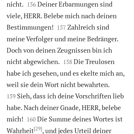


nicht.
Deiner Erbarmungen sind
156
viele, HERR. Belebe mich nach deinen


Bestimmungen!
Zahlreich sind
157
meine Verfolger und meine Bedränger.
Doch von deinen Zeugnissen bin ich


nicht abgewichen.
Die Treulosen
158
habe ich gesehen, und es ekelte mich an,


weil sie dein Wort nicht bewahrten.
Sieh, dass ich deine Vorschriften lieb
159
habe. Nach deiner Gnade, HERR, belebe


mich!
Die Summe deines Wortes ist
160
[29]
Wahrheit
, und jedes Urteil deiner