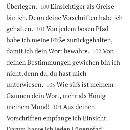


Überlegen.
Einsichtiger als Greise
100
bin ich. Denn deine Vorschriften habe ich


gehalten.
Von jedem bösen Pfad
101
habe ich meine Füße zurückgehalten,


damit ich dein Wort bewahre.
Von
102
deinen Bestimmungen gewichen bin ich
nicht, denn du, du hast mich


unterwiesen.
Wie süß ist meinem
103
Gaumen dein Wort, mehr als Honig


meinem Mund!
Aus deinen
104
Vorschriften empfange ich Einsicht.


Darum hasse ich jeden Lügenpfad!