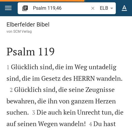
Zum Inhalt springen
Bibelstelle oder Beg
ELB
Psalm 119
Elberfelder Bibel
von
SCM Verlag
Psalm 119


Glücklich sind, die im Weg untadelig
1

sind, die im Gesetz des HERRN wandeln.

Glücklich sind, die seine Zeugnisse
2
bewahren, die ihn von ganzem Herzen


suchen.
Die auch kein Unrecht tun, die
3


auf seinen Wegen wandeln!
Du hast
4