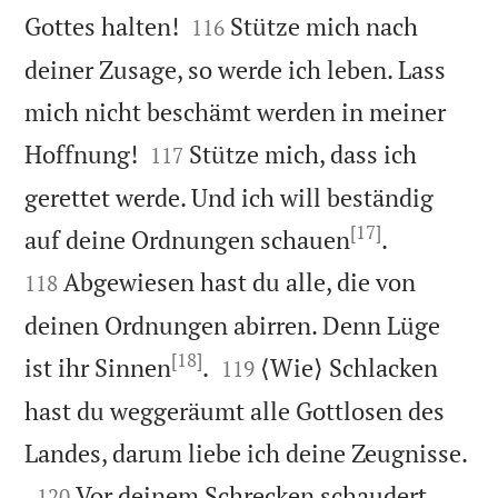


Gottes halten!
Stütze mich nach
116
deiner Zusage, so werde ich leben. Lass
mich nicht beschämt werden in meiner


Hoffnung!
Stütze mich, dass ich
117
gerettet werde. Und ich will beständig
[17]


auf deine Ordnungen schauen
.
Abgewiesen hast du alle, die von
118
deinen Ordnungen abirren. Denn Lüge
[18]


ist ihr Sinnen
.
⟨Wie⟩ Schlacken
119
hast du weggeräumt alle Gottlosen des

Landes, darum liebe ich deine Zeugnisse.

Vor deinem Schrecken schaudert
120