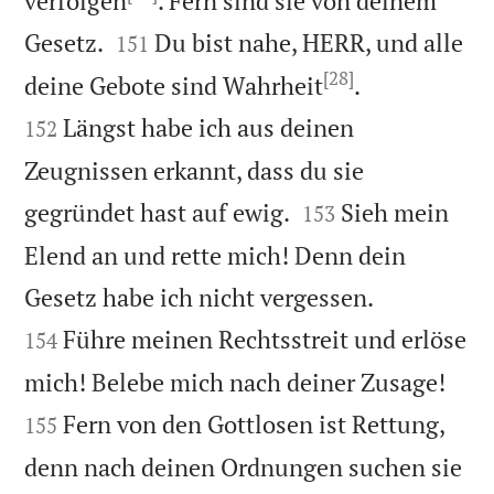
verfolgen
. Fern sind sie von deinem


Gesetz.
Du bist nahe, HERR, und alle
151
[28]


deine Gebote sind Wahrheit
.
Längst habe ich aus deinen
152
Zeugnissen erkannt, dass du sie


gegründet hast auf ewig.
Sieh mein
153
Elend an und rette mich! Denn dein


Gesetz habe ich nicht vergessen.
Führe meinen Rechtsstreit und erlöse
154


mich! Belebe mich nach deiner Zusage!
Fern von den Gottlosen ist Rettung,
155
denn nach deinen Ordnungen suchen sie