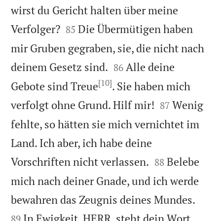
wirst du Gericht halten über meine


Verfolger?
Die Übermütigen haben
85
mir Gruben gegraben, sie, die nicht nach


deinem Gesetz sind.
Alle deine
86
[10]
Gebote sind Treue
. Sie haben mich


verfolgt ohne Grund. Hilf mir!
Wenig
87
fehlte, so hätten sie mich vernichtet im
Land. Ich aber, ich habe deine


Vorschriften nicht verlassen.
Belebe
88
mich nach deiner Gnade, und ich werde


bewahren das Zeugnis deines Mundes.
In Ewigkeit, HERR, steht dein Wort
89