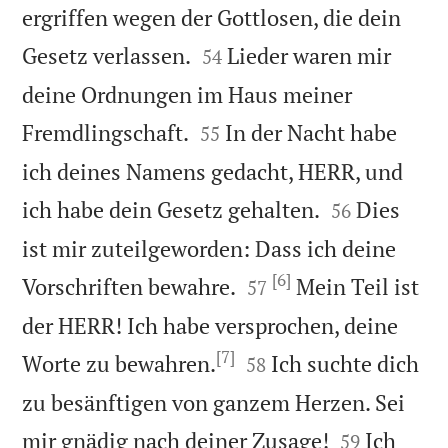
ergriffen wegen der Gottlosen, die dein


Gesetz verlassen.
Lieder waren mir
54
deine Ordnungen im Haus meiner


Fremdlingschaft.
In der Nacht habe
55
ich deines Namens gedacht, HERR, und


ich habe dein Gesetz gehalten.
Dies
56
ist mir zuteilgeworden: Dass ich deine
[6]


Vorschriften bewahre.
Mein Teil ist
57
der HERR! Ich habe versprochen, deine
[7]


Worte zu bewahren.
Ich suchte dich
58
zu besänftigen von ganzem Herzen. Sei


mir gnädig nach deiner Zusage!
Ich
59