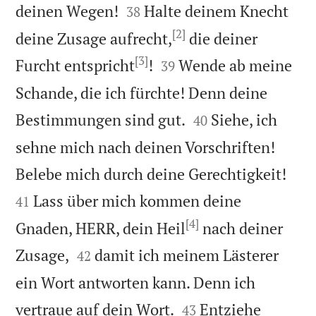


deinen Wegen!
Halte deinem Knecht
38
[2]
deine Zusage aufrecht,
die deiner
[3]


Furcht entspricht
!
Wende ab meine
39
Schande, die ich fürchte! Denn deine


Bestimmungen sind gut.
Siehe, ich
40
sehne mich nach deinen Vorschriften!


Belebe mich durch deine Gerechtigkeit!
Lass über mich kommen deine
41
[4]
Gnaden, HERR, dein Heil
nach deiner


Zusage,
damit ich meinem Lästerer
42
ein Wort antworten kann. Denn ich


vertraue auf dein Wort.
Entziehe
43