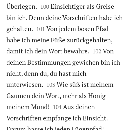


Überlegen.
Einsichtiger als Greise
100
bin ich. Denn deine Vorschriften habe ich


gehalten.
Von jedem bösen Pfad
101
habe ich meine Füße zurückgehalten,


damit ich dein Wort bewahre.
Von
102
deinen Bestimmungen gewichen bin ich
nicht, denn du, du hast mich


unterwiesen.
Wie süß ist meinem
103
Gaumen dein Wort, mehr als Honig


meinem Mund!
Aus deinen
104
Vorschriften empfange ich Einsicht.


Darum hasse ich jeden Lügenpfad!