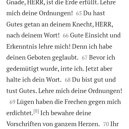
Gnade, HERR, ist die Erde erfüllt. Lehre


mich deine Ordnungen!
Du hast
65
Gutes getan an deinem Knecht, HERR,


nach deinem Wort!
Gute Einsicht und
66
Erkenntnis lehre mich! Denn ich habe


deinen Geboten geglaubt.
Bevor ich
67
gedemütigt wurde, irrte ich. Jetzt aber


halte ich dein Wort.
Du bist gut und
68

tust Gutes. Lehre mich deine Ordnungen!

Lügen haben die Frechen gegen mich
69
[8]
erdichtet.
Ich bewahre deine


Vorschriften von ganzem Herzen.
Ihr
70