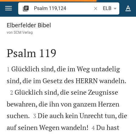
Zum Inhalt springen
Bibelstelle oder Beg
ELB
Psalm 119
Elberfelder Bibel
von
SCM Verlag
Psalm 119


Glücklich sind, die im Weg untadelig
1

sind, die im Gesetz des HERRN wandeln.

Glücklich sind, die seine Zeugnisse
2
bewahren, die ihn von ganzem Herzen


suchen.
Die auch kein Unrecht tun, die
3


auf seinen Wegen wandeln!
Du hast
4