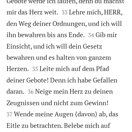
Gebote werde ich laufen, denn du machst


mir das Herz weit.
Lehre mich, HERR,
33
den Weg deiner Ordnungen, und ich will


ihn bewahren bis ans Ende.
Gib mir
34
Einsicht, und ich will dein Gesetz
bewahren und es halten von ganzem


Herzen.
Leite mich auf dem Pfad
35
deiner Gebote! Denn ich habe Gefallen


daran.
Neige mein Herz zu deinen
36


Zeugnissen und nicht zum Gewinn!
Wende meine Augen ⟨davon⟩ ab, das
37
Eitle zu betrachten. Belebe mich auf