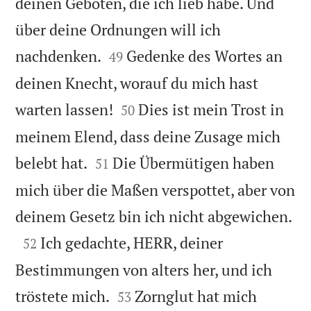
deinen Geboten, die ich lieb habe. Und
über deine Ordnungen will ich


nachdenken.
Gedenke des Wortes an
49
deinen Knecht, worauf du mich hast


warten lassen!
Dies ist mein Trost in
50
meinem Elend, dass deine Zusage mich


belebt hat.
Die Übermütigen haben
51
mich über die Maßen verspottet, aber von

deinem Gesetz bin ich nicht abgewichen.

Ich gedachte, HERR, deiner
52
Bestimmungen von alters her, und ich


tröstete mich.
Zornglut hat mich
53