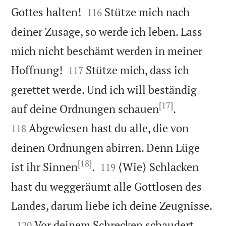


Gottes halten!
Stütze mich nach
116
deiner Zusage, so werde ich leben. Lass
mich nicht beschämt werden in meiner


Hoffnung!
Stütze mich, dass ich
117
gerettet werde. Und ich will beständig
[17]


auf deine Ordnungen schauen
.
Abgewiesen hast du alle, die von
118
deinen Ordnungen abirren. Denn Lüge
[18]


ist ihr Sinnen
.
⟨Wie⟩ Schlacken
119
hast du weggeräumt alle Gottlosen des

Landes, darum liebe ich deine Zeugnisse.

Vor deinem Schrecken schaudert
120