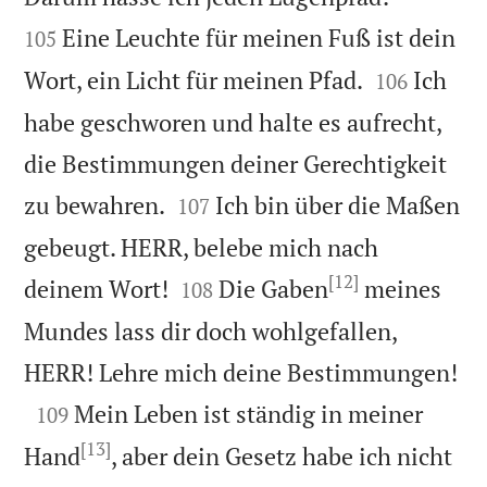
Eine Leuchte für meinen Fuß ist dein
105


Wort, ein Licht für meinen Pfad.
Ich
106
habe geschworen und halte es aufrecht,
die Bestimmungen deiner Gerechtigkeit


zu bewahren.
Ich bin über die Maßen
107
gebeugt. HERR, belebe mich nach
[12]


deinem Wort!
Die Gaben
meines
108
Mundes lass dir doch wohlgefallen,

HERR! Lehre mich deine Bestimmungen!

Mein Leben ist ständig in meiner
109
[13]
Hand
, aber dein Gesetz habe ich nicht