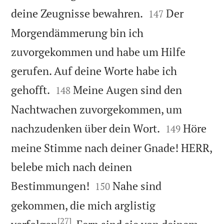


deine Zeugnisse bewahren.
Der
147
Morgendämmerung bin ich
zuvorgekommen und habe um Hilfe
gerufen. Auf deine Worte habe ich


gehofft.
Meine Augen sind den
148
Nachtwachen zuvorgekommen, um


nachzudenken über dein Wort.
Höre
149
meine Stimme nach deiner Gnade! HERR,
belebe mich nach deinen


Bestimmungen!
Nahe sind
150
gekommen, die mich arglistig
[27]