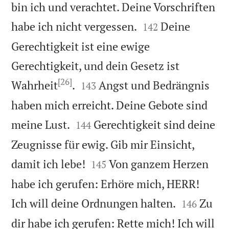
bin ich und verachtet. Deine Vorschriften


habe ich nicht vergessen.
Deine
142
Gerechtigkeit ist eine ewige
Gerechtigkeit, und dein Gesetz ist
[26]


Wahrheit
.
Angst und Bedrängnis
143
haben mich erreicht. Deine Gebote sind


meine Lust.
Gerechtigkeit sind deine
144
Zeugnisse für ewig. Gib mir Einsicht,


damit ich lebe!
Von ganzem Herzen
145
habe ich gerufen: Erhöre mich, HERR!


Ich will deine Ordnungen halten.
Zu
146
dir habe ich gerufen: Rette mich! Ich will