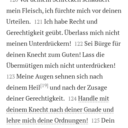
mein Fleisch, ich fürchte mich vor deinen


Urteilen.
Ich habe Recht und
121
Gerechtigkeit geübt. Überlass mich nicht


meinen Unterdrückern!
Sei Bürge für
122
deinen Knecht zum Guten! Lass die


Übermütigen mich nicht unterdrücken!
Meine Augen sehnen sich nach
123
[19]
deinem Heil
und nach der Zusage


deiner Gerechtigkeit.
Handle mit
124
deinem Knecht nach deiner Gnade und


lehre mich deine Ordnungen!
Dein
125