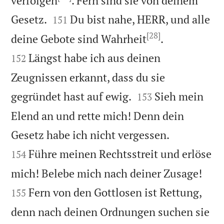
verfolgen
. Fern sind sie von deinem


Gesetz.
Du bist nahe, HERR, und alle
151
[28]


deine Gebote sind Wahrheit
.
Längst habe ich aus deinen
152
Zeugnissen erkannt, dass du sie


gegründet hast auf ewig.
Sieh mein
153
Elend an und rette mich! Denn dein


Gesetz habe ich nicht vergessen.
Führe meinen Rechtsstreit und erlöse
154


mich! Belebe mich nach deiner Zusage!
Fern von den Gottlosen ist Rettung,
155
denn nach deinen Ordnungen suchen sie