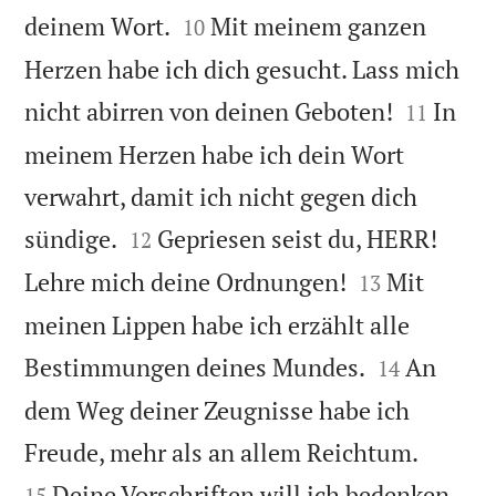


deinem Wort.
Mit meinem ganzen
10
Herzen habe ich dich gesucht. Lass mich


nicht abirren von deinen Geboten!
In
11
meinem Herzen habe ich dein Wort
verwahrt, damit ich nicht gegen dich


sündige.
Gepriesen seist du, HERR!
12


Lehre mich deine Ordnungen!
Mit
13
meinen Lippen habe ich erzählt alle


Bestimmungen deines Mundes.
An
14
dem Weg deiner Zeugnisse habe ich


Freude, mehr als an allem Reichtum.
Deine Vorschriften will ich bedenken
15