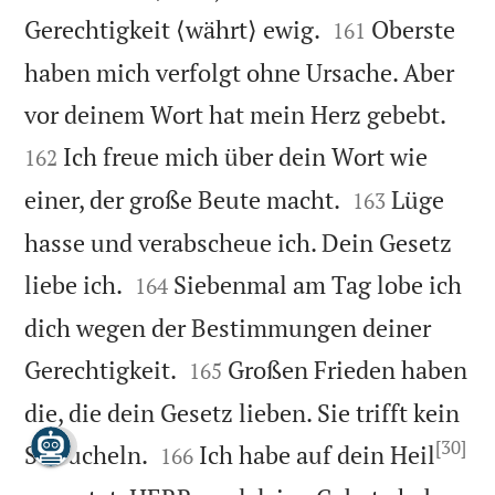


Gerechtigkeit ⟨währt⟩ ewig.
Oberste
161
haben mich verfolgt ohne Ursache. Aber


vor deinem Wort hat mein Herz gebebt.
Ich freue mich über dein Wort wie
162


einer, der große Beute macht.
Lüge
163
hasse und verabscheue ich. Dein Gesetz


liebe ich.
Siebenmal am Tag lobe ich
164
dich wegen der Bestimmungen deiner


Gerechtigkeit.
Großen Frieden haben
165
die, die dein Gesetz lieben. Sie trifft kein
[30]


Straucheln.
Ich habe auf dein Heil
166