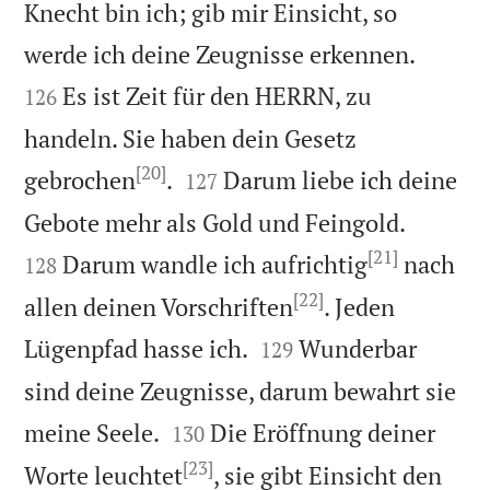
Knecht bin ich; gib mir Einsicht, so


werde ich deine Zeugnisse erkennen.
Es ist Zeit für den HERRN, zu
126
handeln. Sie haben dein Gesetz
[20]


gebrochen
.
Darum liebe ich deine
127


Gebote mehr als Gold und Feingold.
[21]
Darum wandle ich aufrichtig
nach
128
[22]
allen deinen Vorschriften
. Jeden


Lügenpfad hasse ich.
Wunderbar
129
sind deine Zeugnisse, darum bewahrt sie


meine Seele.
Die Eröffnung deiner
130
[23]
Worte leuchtet
, sie gibt Einsicht den