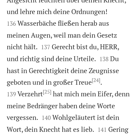


und lehre mich deine Ordnungen!
Wasserbäche fließen herab aus
136
meinen Augen, weil man dein Gesetz


nicht hält.
Gerecht bist du, HERR,
137


und richtig sind deine Urteile.
Du
138
hast in Gerechtigkeit deine Zeugnisse
[24]


geboten und in großer Treue
.
[25]
Verzehrt
hat mich mein Eifer, denn
139
meine Bedränger haben deine Worte


vergessen.
Wohlgeläutert ist dein
140


Wort, dein Knecht hat es lieb.
Gering
141