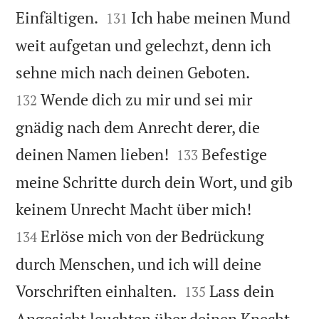


Einfältigen.
Ich habe meinen Mund
131
weit aufgetan und gelechzt, denn ich


sehne mich nach deinen Geboten.
Wende dich zu mir und sei mir
132
gnädig nach dem Anrecht derer, die


deinen Namen lieben!
Befestige
133
meine Schritte durch dein Wort, und gib


keinem Unrecht Macht über mich!
Erlöse mich von der Bedrückung
134
durch Menschen, und ich will deine


Vorschriften einhalten.
Lass dein
135
Angesicht leuchten über deinen Knecht,