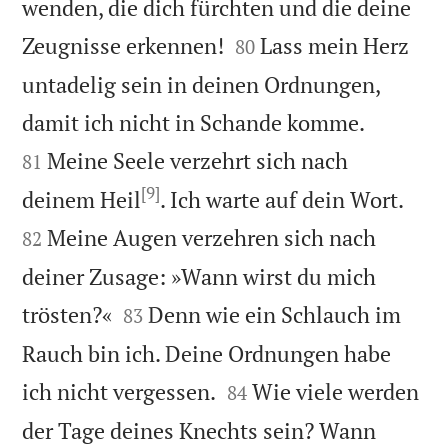
wenden, die dich fürchten und die deine


Zeugnisse erkennen!
Lass mein Herz
80
untadelig sein in deinen Ordnungen,


damit ich nicht in Schande komme.
Meine Seele verzehrt sich nach
81
[9]


deinem Heil
. Ich warte auf dein Wort.
Meine Augen verzehren sich nach
82
deiner Zusage: »Wann wirst du mich


trösten?«
Denn wie ein Schlauch im
83
Rauch bin ich. Deine Ordnungen habe


ich nicht vergessen.
Wie viele werden
84
der Tage deines Knechts sein? Wann