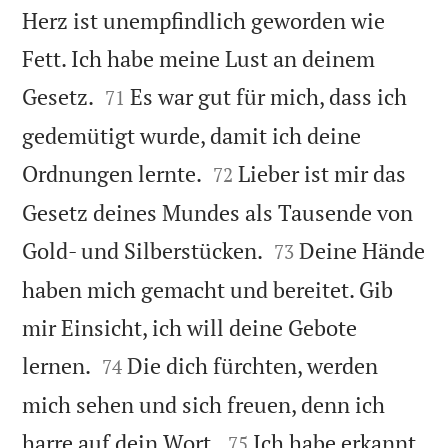
Herz ist unempfindlich geworden wie
Fett. Ich habe meine Lust an deinem


Gesetz.
Es war gut für mich, dass ich
71
gedemütigt wurde, damit ich deine


Ordnungen lernte.
Lieber ist mir das
72
Gesetz deines Mundes als Tausende von


Gold- und Silberstücken.
Deine Hände
73
haben mich gemacht und bereitet. Gib
mir Einsicht, ich will deine Gebote


lernen.
Die dich fürchten, werden
74
mich sehen und sich freuen, denn ich


harre auf dein Wort.
Ich habe erkannt,
75