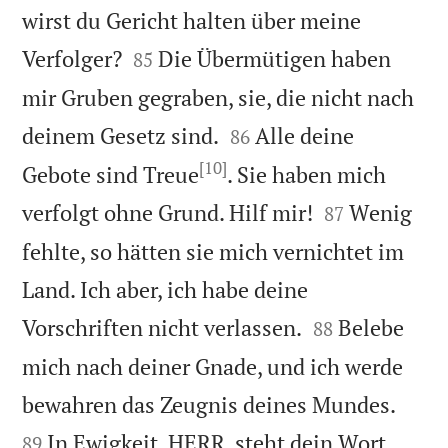
wirst du Gericht halten über meine


Verfolger?
Die Übermütigen haben
85
mir Gruben gegraben, sie, die nicht nach


deinem Gesetz sind.
Alle deine
86
[10]
Gebote sind Treue
. Sie haben mich


verfolgt ohne Grund. Hilf mir!
Wenig
87
fehlte, so hätten sie mich vernichtet im
Land. Ich aber, ich habe deine


Vorschriften nicht verlassen.
Belebe
88
mich nach deiner Gnade, und ich werde


bewahren das Zeugnis deines Mundes.
In Ewigkeit, HERR, steht dein Wort
89