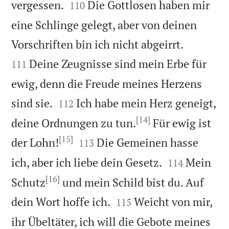


vergessen.
Die Gottlosen haben mir
110
eine Schlinge gelegt, aber von deinen


Vorschriften bin ich nicht abgeirrt.
Deine Zeugnisse sind mein Erbe für
111
ewig, denn die Freude meines Herzens


sind sie.
Ich habe mein Herz geneigt,
112
[14]
deine Ordnungen zu tun.
Für ewig ist
[15]


der Lohn!
Die Gemeinen hasse
113


ich, aber ich liebe dein Gesetz.
Mein
114
[16]
Schutz
und mein Schild bist du. Auf


dein Wort hoffe ich.
Weicht von mir,
115
ihr Übeltäter, ich will die Gebote meines