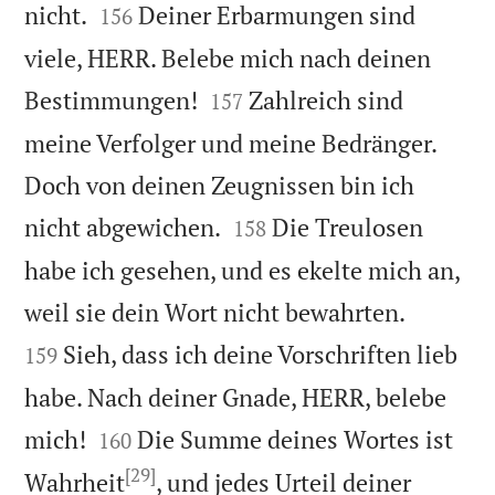


nicht.
Deiner Erbarmungen sind
156
viele, HERR. Belebe mich nach deinen


Bestimmungen!
Zahlreich sind
157
meine Verfolger und meine Bedränger.
Doch von deinen Zeugnissen bin ich


nicht abgewichen.
Die Treulosen
158
habe ich gesehen, und es ekelte mich an,


weil sie dein Wort nicht bewahrten.
Sieh, dass ich deine Vorschriften lieb
159
habe. Nach deiner Gnade, HERR, belebe


mich!
Die Summe deines Wortes ist
160
[29]
Wahrheit
, und jedes Urteil deiner