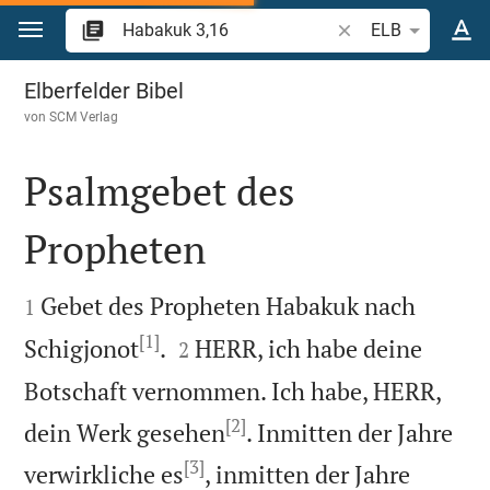
Zum Inhalt springen
Bibelstelle oder Beg
ELB
Habakuk 3
Elberfelder Bibel
von
SCM Verlag
Psalmgebet des
Propheten


Gebet des Propheten Habakuk nach
1
[1]


Schigjonot
.
HERR, ich habe deine
2
Botschaft vernommen. Ich habe, HERR,
[2]
dein Werk gesehen
. Inmitten der Jahre
[3]
verwirkliche es
, inmitten der Jahre