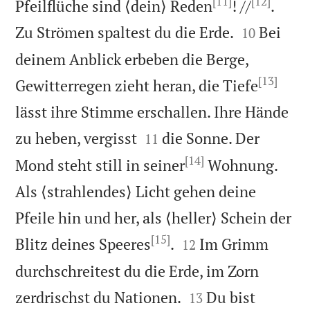
[11]
[12]
Pfeilflüche sind ⟨dein⟩ Reden
! //
.


Zu Strömen spaltest du die Erde.
Bei
10
deinem Anblick erbeben die Berge,
[13]
Gewitterregen zieht heran, die Tiefe
lässt ihre Stimme erschallen. Ihre Hände


zu heben, vergisst
die Sonne. Der
11
[14]
Mond steht still in seiner
Wohnung.
Als ⟨strahlendes⟩ Licht gehen deine
Pfeile hin und her, als ⟨heller⟩ Schein der
[15]


Blitz deines Speeres
.
Im Grimm
12
durchschreitest du die Erde, im Zorn


zerdrischst du Nationen.
Du bist
13