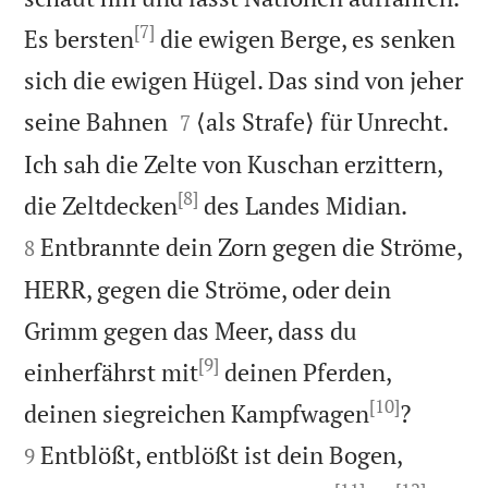
[7]
Es bersten
die ewigen Berge, es senken
sich die ewigen Hügel. Das sind von jeher


seine Bahnen
⟨als Strafe⟩ für Unrecht.
7
Ich sah die Zelte von Kuschan erzittern,
[8]


die Zeltdecken
des Landes Midian.
Entbrannte dein Zorn gegen die Ströme,
8
HERR, gegen die Ströme, oder dein
Grimm gegen das Meer, dass du
[9]
einherfährst mit
deinen Pferden,
[10]


deinen siegreichen Kampfwagen
?
Entblößt, entblößt ist dein Bogen,
9