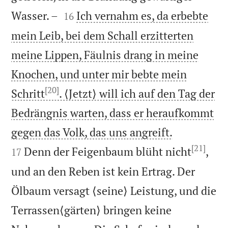


Wasser. –
Ich vernahm es, da erbebte
16
mein Leib, bei dem Schall erzitterten
meine Lippen, Fäulnis drang in meine
Knochen, und unter mir bebte mein
[20]
Schritt
. ⟨Jetzt⟩ will ich auf den Tag der
Bedrängnis warten, dass er heraufkommt


gegen das Volk, das uns angreift.
[21]
Denn der Feigenbaum blüht nicht
,
17
und an den Reben ist kein Ertrag. Der
Ölbaum versagt ⟨seine⟩ Leistung, und die
Terrassen⟨gärten⟩ bringen keine