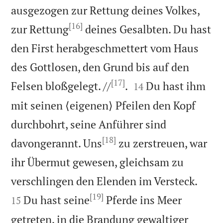
ausgezogen zur Rettung deines Volkes,
[16]
zur Rettung
deines Gesalbten. Du hast
den First herabgeschmettert vom Haus
des Gottlosen, den Grund bis auf den
[17]


Felsen bloßgelegt. //
.
Du hast ihm
14
mit seinen ⟨eigenen⟩ Pfeilen den Kopf
durchbohrt, seine Anführer sind
[18]
davongerannt. Uns
zu zerstreuen, war
ihr Übermut gewesen, gleichsam zu


verschlingen den Elenden im Versteck.
[19]
Du hast seine
Pferde ins Meer
15
getreten, in die Brandung gewaltiger