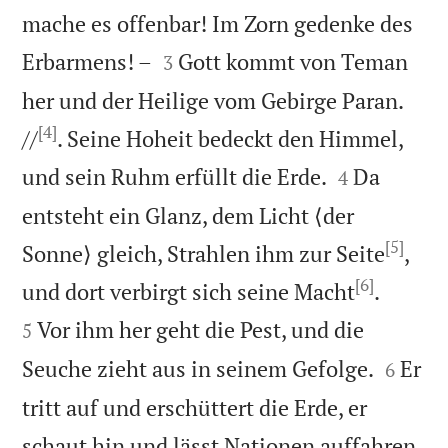
mache es offenbar! Im Zorn gedenke des


Erbarmens! –
Gott kommt von Teman
3
her und der Heilige vom Gebirge Paran.
[4]
//
. Seine Hoheit bedeckt den Himmel,


und sein Ruhm erfüllt die Erde.
Da
4
entsteht ein Glanz, dem Licht ⟨der
[5]
Sonne⟩ gleich, Strahlen ihm zur Seite
,
[6]


und dort verbirgt sich seine Macht
.
Vor ihm her geht die Pest, und die
5


Seuche zieht aus in seinem Gefolge.
Er
6
tritt auf und erschüttert die Erde, er
schaut hin und lässt Nationen auffahren.