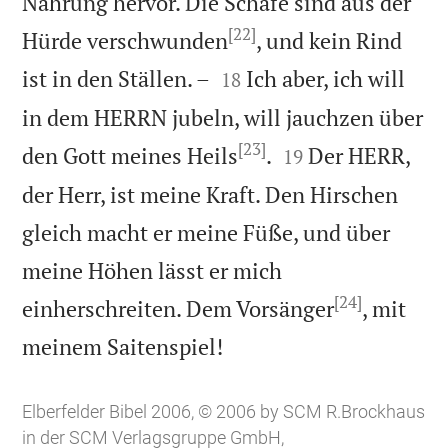
Nahrung hervor. Die Schafe sind aus der
[22]
Hürde verschwunden
, und kein Rind


ist in den Ställen. –
Ich aber, ich will
18
in dem HERRN jubeln, will jauchzen über
[23]


den Gott meines Heils
.
Der HERR,
19
der Herr, ist meine Kraft. Den Hirschen
gleich macht er meine Füße, und über
meine Höhen lässt er mich
[24]
einherschreiten. Dem Vorsänger
, mit

meinem Saitenspiel!
Elberfelder Bibel 2006, © 2006 by SCM R.Brockhaus
in der SCM Verlagsgruppe GmbH,