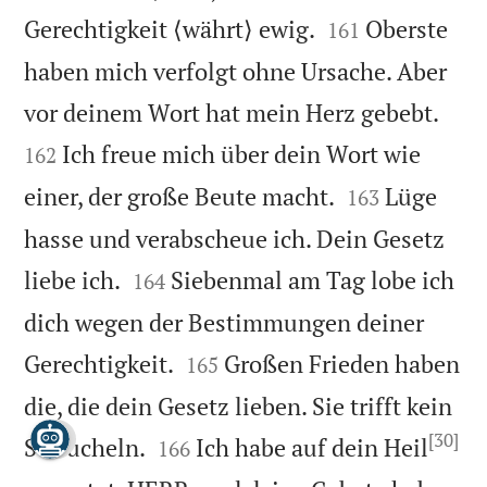


Gerechtigkeit ⟨währt⟩ ewig.
Oberste
161
haben mich verfolgt ohne Ursache. Aber


vor deinem Wort hat mein Herz gebebt.
Ich freue mich über dein Wort wie
162


einer, der große Beute macht.
Lüge
163
hasse und verabscheue ich. Dein Gesetz


liebe ich.
Siebenmal am Tag lobe ich
164
dich wegen der Bestimmungen deiner


Gerechtigkeit.
Großen Frieden haben
165
die, die dein Gesetz lieben. Sie trifft kein
[30]


Straucheln.
Ich habe auf dein Heil
166