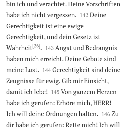
bin ich und verachtet. Deine Vorschriften


habe ich nicht vergessen.
Deine
142
Gerechtigkeit ist eine ewige
Gerechtigkeit, und dein Gesetz ist
[26]


Wahrheit
.
Angst und Bedrängnis
143
haben mich erreicht. Deine Gebote sind


meine Lust.
Gerechtigkeit sind deine
144
Zeugnisse für ewig. Gib mir Einsicht,


damit ich lebe!
Von ganzem Herzen
145
habe ich gerufen: Erhöre mich, HERR!


Ich will deine Ordnungen halten.
Zu
146
dir habe ich gerufen: Rette mich! Ich will