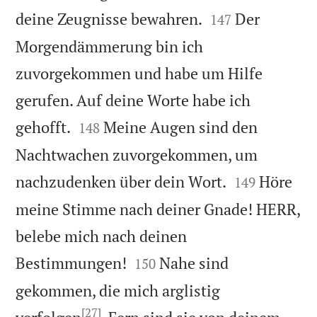


deine Zeugnisse bewahren.
Der
147
Morgendämmerung bin ich
zuvorgekommen und habe um Hilfe
gerufen. Auf deine Worte habe ich


gehofft.
Meine Augen sind den
148
Nachtwachen zuvorgekommen, um


nachzudenken über dein Wort.
Höre
149
meine Stimme nach deiner Gnade! HERR,
belebe mich nach deinen


Bestimmungen!
Nahe sind
150
gekommen, die mich arglistig
[27]