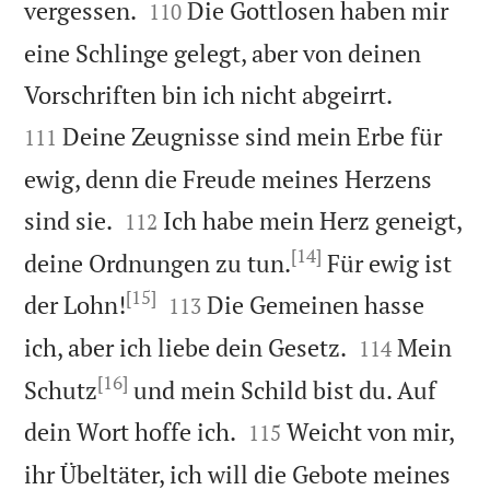


vergessen.
Die Gottlosen haben mir
110
eine Schlinge gelegt, aber von deinen


Vorschriften bin ich nicht abgeirrt.
Deine Zeugnisse sind mein Erbe für
111
ewig, denn die Freude meines Herzens


sind sie.
Ich habe mein Herz geneigt,
112
[14]
deine Ordnungen zu tun.
Für ewig ist
[15]


der Lohn!
Die Gemeinen hasse
113


ich, aber ich liebe dein Gesetz.
Mein
114
[16]
Schutz
und mein Schild bist du. Auf


dein Wort hoffe ich.
Weicht von mir,
115
ihr Übeltäter, ich will die Gebote meines