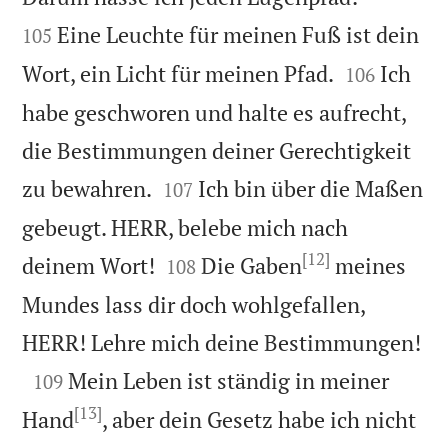
Eine Leuchte für meinen Fuß ist dein
105


Wort, ein Licht für meinen Pfad.
Ich
106
habe geschworen und halte es aufrecht,
die Bestimmungen deiner Gerechtigkeit


zu bewahren.
Ich bin über die Maßen
107
gebeugt. HERR, belebe mich nach
[12]


deinem Wort!
Die Gaben
meines
108
Mundes lass dir doch wohlgefallen,

HERR! Lehre mich deine Bestimmungen!

Mein Leben ist ständig in meiner
109
[13]
Hand
, aber dein Gesetz habe ich nicht