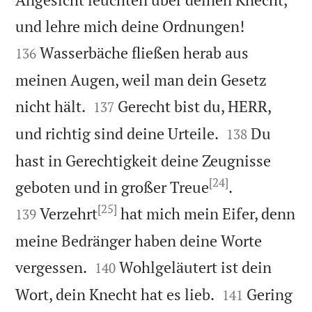


und lehre mich deine Ordnungen!
Wasserbäche fließen herab aus
136
meinen Augen, weil man dein Gesetz


nicht hält.
Gerecht bist du, HERR,
137


und richtig sind deine Urteile.
Du
138
hast in Gerechtigkeit deine Zeugnisse
[24]


geboten und in großer Treue
.
[25]
Verzehrt
hat mich mein Eifer, denn
139
meine Bedränger haben deine Worte


vergessen.
Wohlgeläutert ist dein
140


Wort, dein Knecht hat es lieb.
Gering
141