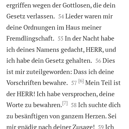
ergriffen wegen der Gottlosen, die dein


Gesetz verlassen.
Lieder waren mir
54
deine Ordnungen im Haus meiner


Fremdlingschaft.
In der Nacht habe
55
ich deines Namens gedacht, HERR, und


ich habe dein Gesetz gehalten.
Dies
56
ist mir zuteilgeworden: Dass ich deine
[6]


Vorschriften bewahre.
Mein Teil ist
57
der HERR! Ich habe versprochen, deine
[7]


Worte zu bewahren.
Ich suchte dich
58
zu besänftigen von ganzem Herzen. Sei


mir gnädig nach deiner Zusage!
Ich
59