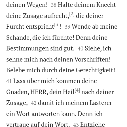


deinen Wegen!
Halte deinem Knecht
38
[2]
deine Zusage aufrecht,
die deiner
[3]


Furcht entspricht
!
Wende ab meine
39
Schande, die ich fürchte! Denn deine


Bestimmungen sind gut.
Siehe, ich
40
sehne mich nach deinen Vorschriften!


Belebe mich durch deine Gerechtigkeit!
Lass über mich kommen deine
41
[4]
Gnaden, HERR, dein Heil
nach deiner


Zusage,
damit ich meinem Lästerer
42
ein Wort antworten kann. Denn ich


vertraue auf dein Wort.
Entziehe
43