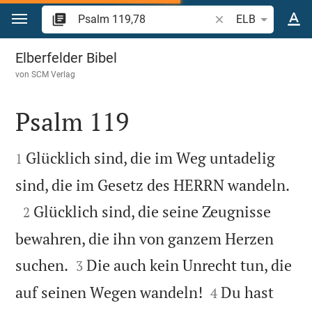
Zum Inhalt springen
Bibelstelle oder Beg
ELB
Psalm 119
Elberfelder Bibel
von
SCM Verlag
Psalm 119


Glücklich sind, die im Weg untadelig
1

sind, die im Gesetz des HERRN wandeln.

Glücklich sind, die seine Zeugnisse
2
bewahren, die ihn von ganzem Herzen


suchen.
Die auch kein Unrecht tun, die
3


auf seinen Wegen wandeln!
Du hast
4