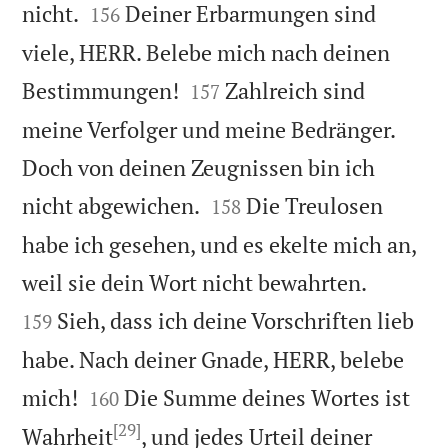


nicht.
Deiner Erbarmungen sind
156
viele, HERR. Belebe mich nach deinen


Bestimmungen!
Zahlreich sind
157
meine Verfolger und meine Bedränger.
Doch von deinen Zeugnissen bin ich


nicht abgewichen.
Die Treulosen
158
habe ich gesehen, und es ekelte mich an,


weil sie dein Wort nicht bewahrten.
Sieh, dass ich deine Vorschriften lieb
159
habe. Nach deiner Gnade, HERR, belebe


mich!
Die Summe deines Wortes ist
160
[29]
Wahrheit
, und jedes Urteil deiner