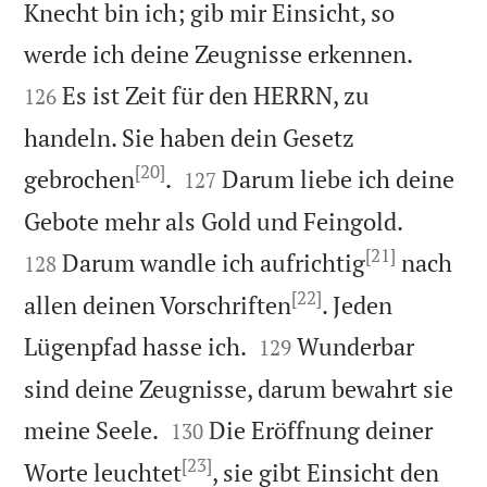
Knecht bin ich; gib mir Einsicht, so


werde ich deine Zeugnisse erkennen.
Es ist Zeit für den HERRN, zu
126
handeln. Sie haben dein Gesetz
[20]


gebrochen
.
Darum liebe ich deine
127


Gebote mehr als Gold und Feingold.
[21]
Darum wandle ich aufrichtig
nach
128
[22]
allen deinen Vorschriften
. Jeden


Lügenpfad hasse ich.
Wunderbar
129
sind deine Zeugnisse, darum bewahrt sie


meine Seele.
Die Eröffnung deiner
130
[23]
Worte leuchtet
, sie gibt Einsicht den