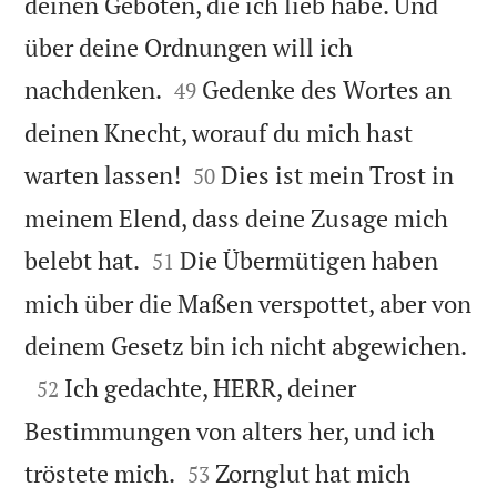
deinen Geboten, die ich lieb habe. Und
über deine Ordnungen will ich


nachdenken.
Gedenke des Wortes an
49
deinen Knecht, worauf du mich hast


warten lassen!
Dies ist mein Trost in
50
meinem Elend, dass deine Zusage mich


belebt hat.
Die Übermütigen haben
51
mich über die Maßen verspottet, aber von

deinem Gesetz bin ich nicht abgewichen.

Ich gedachte, HERR, deiner
52
Bestimmungen von alters her, und ich


tröstete mich.
Zornglut hat mich
53