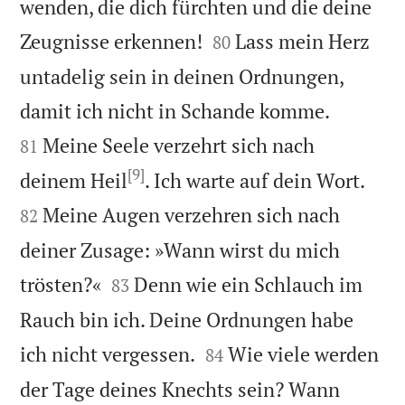
wenden, die dich fürchten und die deine


Zeugnisse erkennen!
Lass mein Herz
80
untadelig sein in deinen Ordnungen,


damit ich nicht in Schande komme.
Meine Seele verzehrt sich nach
81
[9]


deinem Heil
. Ich warte auf dein Wort.
Meine Augen verzehren sich nach
82
deiner Zusage: »Wann wirst du mich


trösten?«
Denn wie ein Schlauch im
83
Rauch bin ich. Deine Ordnungen habe


ich nicht vergessen.
Wie viele werden
84
der Tage deines Knechts sein? Wann