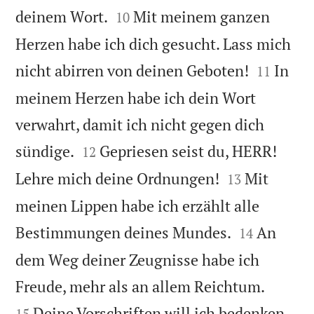


deinem Wort.
Mit meinem ganzen
10
Herzen habe ich dich gesucht. Lass mich


nicht abirren von deinen Geboten!
In
11
meinem Herzen habe ich dein Wort
verwahrt, damit ich nicht gegen dich


sündige.
Gepriesen seist du, HERR!
12


Lehre mich deine Ordnungen!
Mit
13
meinen Lippen habe ich erzählt alle


Bestimmungen deines Mundes.
An
14
dem Weg deiner Zeugnisse habe ich


Freude, mehr als an allem Reichtum.
Deine Vorschriften will ich bedenken
15