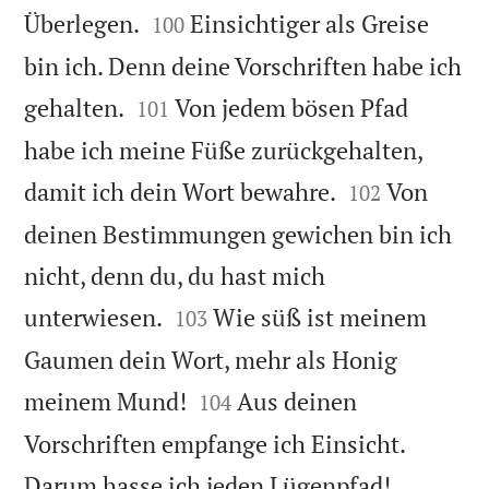


Überlegen.
Einsichtiger als Greise
100
bin ich. Denn deine Vorschriften habe ich


gehalten.
Von jedem bösen Pfad
101
habe ich meine Füße zurückgehalten,


damit ich dein Wort bewahre.
Von
102
deinen Bestimmungen gewichen bin ich
nicht, denn du, du hast mich


unterwiesen.
Wie süß ist meinem
103
Gaumen dein Wort, mehr als Honig


meinem Mund!
Aus deinen
104
Vorschriften empfange ich Einsicht.


Darum hasse ich jeden Lügenpfad!