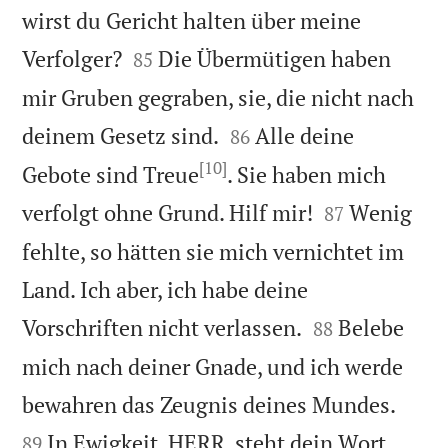
wirst du Gericht halten über meine


Verfolger?
Die Übermütigen haben
85
mir Gruben gegraben, sie, die nicht nach


deinem Gesetz sind.
Alle deine
86
[10]
Gebote sind Treue
. Sie haben mich


verfolgt ohne Grund. Hilf mir!
Wenig
87
fehlte, so hätten sie mich vernichtet im
Land. Ich aber, ich habe deine


Vorschriften nicht verlassen.
Belebe
88
mich nach deiner Gnade, und ich werde


bewahren das Zeugnis deines Mundes.
In Ewigkeit, HERR, steht dein Wort
89