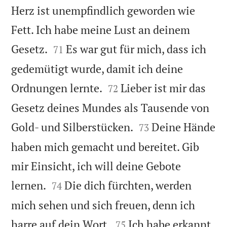
Herz ist unempfindlich geworden wie
Fett. Ich habe meine Lust an deinem


Gesetz.
Es war gut für mich, dass ich
71
gedemütigt wurde, damit ich deine


Ordnungen lernte.
Lieber ist mir das
72
Gesetz deines Mundes als Tausende von


Gold- und Silberstücken.
Deine Hände
73
haben mich gemacht und bereitet. Gib
mir Einsicht, ich will deine Gebote


lernen.
Die dich fürchten, werden
74
mich sehen und sich freuen, denn ich


harre auf dein Wort.
Ich habe erkannt,
75