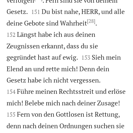
verfolgen
. Fern sind sie von deinem


Gesetz.
Du bist nahe, HERR, und alle
151
[28]


deine Gebote sind Wahrheit
.
Längst habe ich aus deinen
152
Zeugnissen erkannt, dass du sie


gegründet hast auf ewig.
Sieh mein
153
Elend an und rette mich! Denn dein


Gesetz habe ich nicht vergessen.
Führe meinen Rechtsstreit und erlöse
154


mich! Belebe mich nach deiner Zusage!
Fern von den Gottlosen ist Rettung,
155
denn nach deinen Ordnungen suchen sie