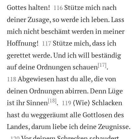


Gottes halten!
Stütze mich nach
116
deiner Zusage, so werde ich leben. Lass
mich nicht beschämt werden in meiner


Hoffnung!
Stütze mich, dass ich
117
gerettet werde. Und ich will beständig
[17]


auf deine Ordnungen schauen
.
Abgewiesen hast du alle, die von
118
deinen Ordnungen abirren. Denn Lüge
[18]


ist ihr Sinnen
.
⟨Wie⟩ Schlacken
119
hast du weggeräumt alle Gottlosen des

Landes, darum liebe ich deine Zeugnisse.

Vor deinem Schrecken schaudert
120