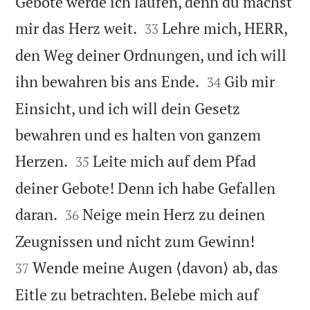
Gebote werde ich laufen, denn du machst


mir das Herz weit.
Lehre mich, HERR,
33
den Weg deiner Ordnungen, und ich will


ihn bewahren bis ans Ende.
Gib mir
34
Einsicht, und ich will dein Gesetz
bewahren und es halten von ganzem


Herzen.
Leite mich auf dem Pfad
35
deiner Gebote! Denn ich habe Gefallen


daran.
Neige mein Herz zu deinen
36


Zeugnissen und nicht zum Gewinn!
Wende meine Augen ⟨davon⟩ ab, das
37
Eitle zu betrachten. Belebe mich auf