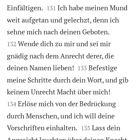


Einfältigen.
Ich habe meinen Mund
131
weit aufgetan und gelechzt, denn ich


sehne mich nach deinen Geboten.
Wende dich zu mir und sei mir
132
gnädig nach dem Anrecht derer, die


deinen Namen lieben!
Befestige
133
meine Schritte durch dein Wort, und gib


keinem Unrecht Macht über mich!
Erlöse mich von der Bedrückung
134
durch Menschen, und ich will deine


Vorschriften einhalten.
Lass dein
135
Angesicht leuchten über deinen Knecht,