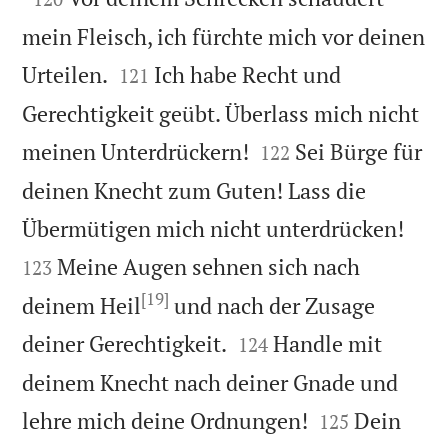
mein Fleisch, ich fürchte mich vor deinen


Urteilen.
Ich habe Recht und
121
Gerechtigkeit geübt. Überlass mich nicht


meinen Unterdrückern!
Sei Bürge für
122
deinen Knecht zum Guten! Lass die


Übermütigen mich nicht unterdrücken!
Meine Augen sehnen sich nach
123
[19]
deinem Heil
und nach der Zusage


deiner Gerechtigkeit.
Handle mit
124
deinem Knecht nach deiner Gnade und


lehre mich deine Ordnungen!
Dein
125