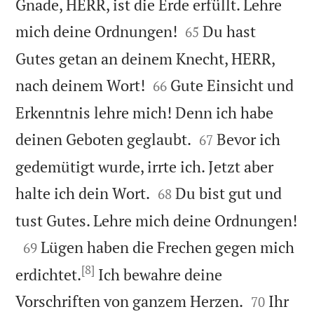
Gnade, HERR, ist die Erde erfüllt. Lehre


mich deine Ordnungen!
Du hast
65
Gutes getan an deinem Knecht, HERR,


nach deinem Wort!
Gute Einsicht und
66
Erkenntnis lehre mich! Denn ich habe


deinen Geboten geglaubt.
Bevor ich
67
gedemütigt wurde, irrte ich. Jetzt aber


halte ich dein Wort.
Du bist gut und
68

tust Gutes. Lehre mich deine Ordnungen!

Lügen haben die Frechen gegen mich
69
[8]
erdichtet.
Ich bewahre deine


Vorschriften von ganzem Herzen.
Ihr
70