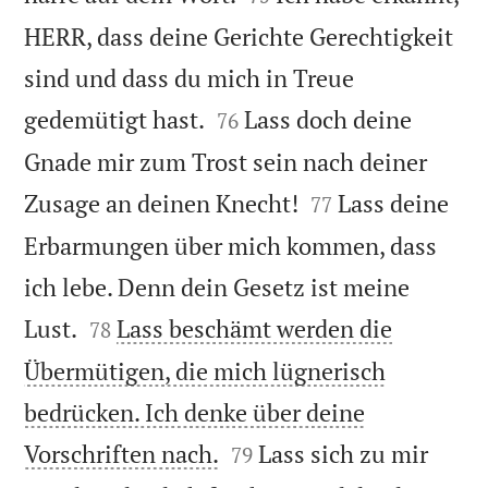
HERR, dass deine Gerichte Gerechtigkeit
sind und dass du mich in Treue


gedemütigt hast.
Lass doch deine
76
Gnade mir zum Trost sein nach deiner


Zusage an deinen Knecht!
Lass deine
77
Erbarmungen über mich kommen, dass
ich lebe. Denn dein Gesetz ist meine


Lust.
Lass beschämt werden die
78
Übermütigen, die mich lügnerisch
bedrücken. Ich denke über deine


Vorschriften nach.
Lass sich zu mir
79