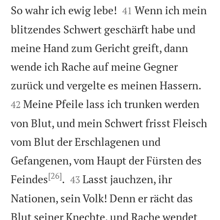


So wahr ich ewig lebe!
Wenn ich mein
41
blitzendes Schwert geschärft habe und
meine Hand zum Gericht greift, dann
wende ich Rache auf meine Gegner


zurück und vergelte es meinen Hassern.
Meine Pfeile lass ich trunken werden
42
von Blut, und mein Schwert frisst Fleisch
vom Blut der Erschlagenen und
Gefangenen, vom Haupt der Fürsten des
[26]


Feindes
.
Lasst jauchzen, ihr
43
Nationen, sein Volk! Denn er rächt das
Blut seiner Knechte, und Rache wendet