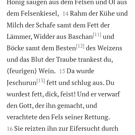
Honig saugen aus dem Felsen und Öl aus


dem Felsenkiesel,
Rahm der Kühe und
14
Milch der Schafe samt dem Fett der
[11]
Lämmer, Widder aus Baschan
und
[12]
Böcke samt dem Besten
des Weizens
und das Blut der Traube trankest du,


⟨feurigen⟩ Wein.
Da wurde
15
[13]
Jeschurun
fett und schlug aus. Du
wurdest fett, dick, feist! Und er verwarf
den Gott, der ihn gemacht, und


verachtete den Fels seiner Rettung.
Sie reizten ihn zur Eifersucht durch
16