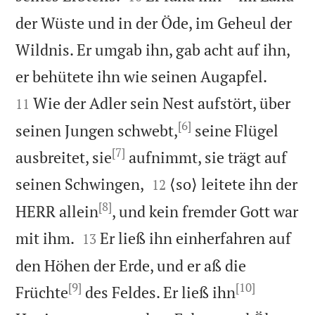
der Wüste und in der Öde, im Geheul der
Wildnis. Er umgab ihn, gab acht auf ihn,


er behütete ihn wie seinen Augapfel.
Wie der Adler sein Nest aufstört, über
11
[6]
seinen Jungen schwebt,
seine Flügel
[7]
ausbreitet, sie
aufnimmt, sie trägt auf


seinen Schwingen,
⟨so⟩ leitete ihn der
12
[8]
HERR allein
, und kein fremder Gott war


mit ihm.
Er ließ ihn einherfahren auf
13
den Höhen der Erde, und er aß die
[9]
[10]
Früchte
des Feldes. Er ließ ihn