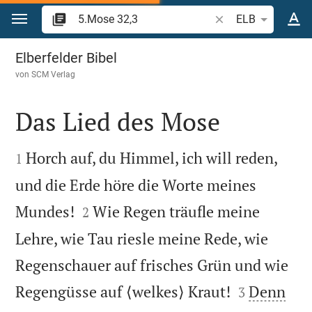
Zum Inhalt springen
Bibelstelle oder Beg
ELB
5.Mose 32
Elberfelder Bibel
von
SCM Verlag
Das Lied des Mose


Horch auf, du Himmel, ich will reden,
1
und die Erde höre die Worte meines


Mundes!
Wie Regen träufle meine
2
Lehre, wie Tau riesle meine Rede, wie
Regenschauer auf frisches Grün und wie


Regengüsse auf ⟨welkes⟩ Kraut!
Denn
3