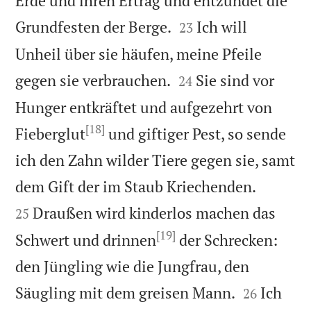
Erde und ihren Ertrag und entzündet die


Grundfesten der Berge.
Ich will
23
Unheil über sie häufen, meine Pfeile


gegen sie verbrauchen.
Sie sind vor
24
Hunger entkräftet und aufgezehrt von
[18]
Fieberglut
und giftiger Pest, so sende
ich den Zahn wilder Tiere gegen sie, samt


dem Gift der im Staub Kriechenden.
Draußen wird kinderlos machen das
25
[19]
Schwert und drinnen
der Schrecken:
den Jüngling wie die Jungfrau, den


Säugling mit dem greisen Mann.
Ich
26