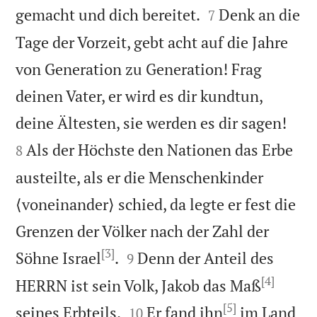


gemacht und dich bereitet.
Denk an die
7
Tage der Vorzeit, gebt acht auf die Jahre
von Generation zu Generation! Frag
deinen Vater, er wird es dir kundtun,


deine Ältesten, sie werden es dir sagen!
Als der Höchste den Nationen das Erbe
8
austeilte, als er die Menschenkinder
⟨voneinander⟩ schied, da legte er fest die
Grenzen der Völker nach der Zahl der
[3]


Söhne Israel
.
Denn der Anteil des
9
[4]
HERRN ist sein Volk, Jakob das Maß
[5]


seines Erbteils.
Er fand ihn
im Land
10