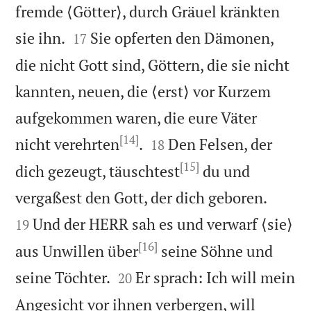
fremde ⟨Götter⟩, durch Gräuel kränkten


sie ihn.
Sie opferten den Dämonen,
17
die nicht Gott sind, Göttern, die sie nicht
kannten, neuen, die ⟨erst⟩ vor Kurzem
aufgekommen waren, die eure Väter
[14]


nicht verehrten
.
Den Felsen, der
18
[15]
dich gezeugt, täuschtest
du und


vergaßest den Gott, der dich geboren.
Und der HERR sah es und verwarf ⟨sie⟩
19
[16]
aus Unwillen über
seine Söhne und


seine Töchter.
Er sprach: Ich will mein
20
Angesicht vor ihnen verbergen, will