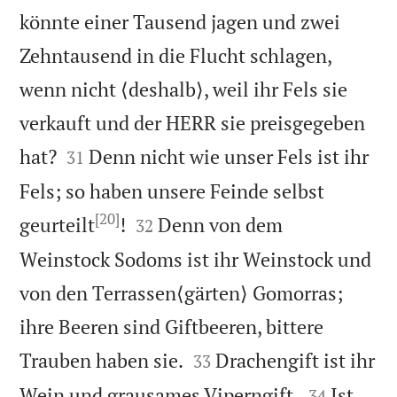
könnte einer Tausend jagen und zwei
Zehntausend in die Flucht schlagen,
wenn nicht ⟨deshalb⟩, weil ihr Fels sie
verkauft und der HERR sie preisgegeben


hat?
Denn nicht wie unser Fels ist ihr
31
Fels; so haben unsere Feinde selbst
[20]


geurteilt
!
Denn von dem
32
Weinstock Sodoms ist ihr Weinstock und
von den Terrassen⟨gärten⟩ Gomorras;
ihre Beeren sind Giftbeeren, bittere


Trauben haben sie.
Drachengift ist ihr
33


Wein und grausames Viperngift.
Ist
34