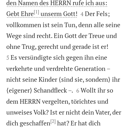
den Namen des HERRN rufe ich aus:
[1]


Gebt Ehre
unserm Gott!
Der Fels;
4
vollkommen ist sein Tun, denn alle seine
Wege sind recht. Ein Gott der Treue und


ohne Trug, gerecht und gerade ist er!
Es versündigte sich gegen ihn eine
5
verkehrte und verdrehte Generation –
nicht seine Kinder ⟨sind sie, sondern⟩ ihr


⟨eigener⟩ Schandfleck –.
Wollt ihr so
6
dem HERRN vergelten, törichtes und
unweises Volk? Ist er nicht dein Vater, der
[2]
dich geschaffen
hat? Er hat dich