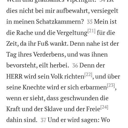
dies nicht bei mir aufbewahrt, versiegelt


in meinen Schatzkammern?
Mein ist
35
[21]
die Rache und die Vergeltung
für die
Zeit, da ihr Fuß wankt. Denn nahe ist der
Tag ihres Verderbens, und was ihnen


bevorsteht, eilt herbei.
Denn der
36
[22]
HERR wird sein Volk richten
, und über
[23]
seine Knechte wird er sich erbarmen
,
wenn er sieht, dass geschwunden die
[24]
Kraft und der Sklave und der Freie


dahin sind.
Und er wird sagen: Wo
37