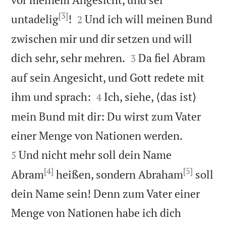
[3]


untadelig
!
Und ich will meinen Bund
2
zwischen mir und dir setzen und will


dich sehr, sehr mehren.
Da fiel Abram
3
auf sein Angesicht, und Gott redete mit


ihm und sprach:
Ich, siehe, ⟨das ist⟩
4
mein Bund mit dir: Du wirst zum Vater


einer Menge von Nationen werden.
Und nicht mehr soll dein Name
5
[4]
[5]
Abram
heißen, sondern Abraham
soll
dein Name sein! Denn zum Vater einer
Menge von Nationen habe ich dich