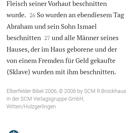
Fleisch seiner Vorhaut beschnitten


wurde.
So wurden an ebendiesem Tag
26
Abraham und sein Sohn Ismael


beschnitten
und alle Männer seines
27
Hauses, der im Haus geborene und der
von einem Fremden für Geld gekaufte

⟨Sklave⟩ wurden mit ihm beschnitten.
Elberfelder Bibel 2006, © 2006 by SCM R.Brockhaus
in der SCM Verlagsgruppe GmbH,
Witten/Holzgerlingen