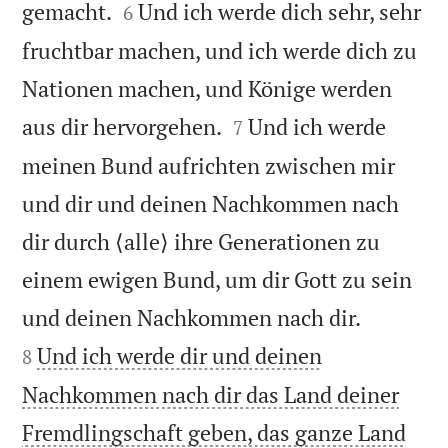


gemacht.
Und ich werde dich sehr, sehr
6
fruchtbar machen, und ich werde dich zu
Nationen machen, und Könige werden


aus dir hervorgehen.
Und ich werde
7
meinen Bund aufrichten zwischen mir
und dir und deinen Nachkommen nach
dir durch ⟨alle⟩ ihre Generationen zu
einem ewigen Bund, um dir Gott zu sein


und deinen Nachkommen nach dir.
Und ich werde dir und deinen
8
Nachkommen nach dir das Land deiner
Fremdlingschaft geben, das ganze Land