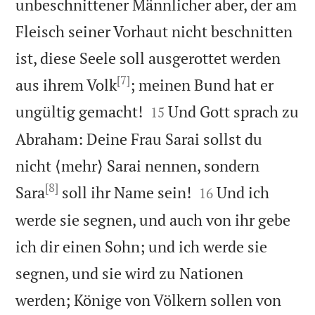
unbeschnittener Männlicher aber, der am
Fleisch seiner Vorhaut nicht beschnitten
ist, diese Seele soll ausgerottet werden
[7]
aus ihrem Volk
; meinen Bund hat er


ungültig gemacht!
Und Gott sprach zu
15
Abraham: Deine Frau Sarai sollst du
nicht ⟨mehr⟩ Sarai nennen, sondern
[8]


Sara
soll ihr Name sein!
Und ich
16
werde sie segnen, und auch von ihr gebe
ich dir einen Sohn; und ich werde sie
segnen, und sie wird zu Nationen
werden; Könige von Völkern sollen von