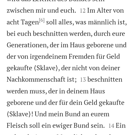


zwischen mir und euch.
Im Alter von
12
[6]
acht Tagen
soll alles, was männlich ist,
bei euch beschnitten werden, durch eure
Generationen, der im Haus geborene und
der von irgendeinem Fremden für Geld
gekaufte ⟨Sklave⟩, der nicht von deiner


Nachkommenschaft ist;
beschnitten
13
werden muss, der in deinem Haus
geborene und der für dein Geld gekaufte
⟨Sklave⟩! Und mein Bund an eurem


Fleisch soll ein ewiger Bund sein.
Ein
14