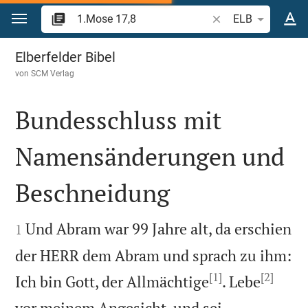
Zum Inhalt springen
Bibelstelle oder Beg
ELB
1.Mose 17
Elberfelder Bibel
von
SCM Verlag
Bundesschluss mit
Namensänderungen und
Beschneidung


Und Abram war 99 Jahre alt, da erschien
1
der HERR dem Abram und sprach zu ihm:
[1]
[2]
Ich bin Gott, der Allmächtige
. Lebe
vor meinem Angesicht, und sei