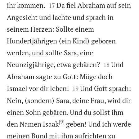


ihr kommen.
Da fiel Abraham auf sein
17
Angesicht und lachte und sprach in
seinem Herzen: Sollte einem
Hundertjährigen ⟨ein Kind⟩ geboren
werden, und sollte Sara, eine


Neunzigjährige, etwa gebären?
Und
18
Abraham sagte zu Gott: Möge doch


Ismael vor dir leben!
Und Gott sprach:
19
Nein, ⟨sondern⟩ Sara, deine Frau, wird dir
einen Sohn gebären. Und du sollst ihm
[9]
den Namen Isaak
geben! Und ich werde
meinen Bund mit ihm aufrichten zu