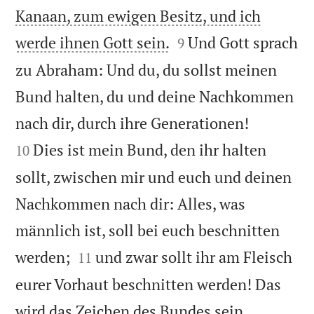
Kanaan, zum ewigen Besitz, und ich


werde ihnen Gott sein.
Und Gott sprach
9
zu Abraham: Und du, du sollst meinen
Bund halten, du und deine Nachkommen


nach dir, durch ihre Generationen!
Dies ist mein Bund, den ihr halten
10
sollt, zwischen mir und euch und deinen
Nachkommen nach dir: Alles, was
männlich ist, soll bei euch beschnitten


werden;
und zwar sollt ihr am Fleisch
11
eurer Vorhaut beschnitten werden! Das
wird das Zeichen des Bundes sein