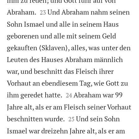
ihm zu reden; und Gott fuhr auf von


Abraham.
Und Abraham nahm seinen
23
Sohn Ismael und alle in seinem Haus
geborenen und alle mit seinem Geld
gekauften ⟨Sklaven⟩, alles, was unter den
Leuten des Hauses Abraham männlich
war, und beschnitt das Fleisch ihrer
Vorhaut an ebendiesem Tag, wie Gott zu


ihm geredet hatte.
Abraham war 99
24
Jahre alt, als er am Fleisch seiner Vorhaut


beschnitten wurde.
Und sein Sohn
25
Ismael war dreizehn Jahre alt, als er am