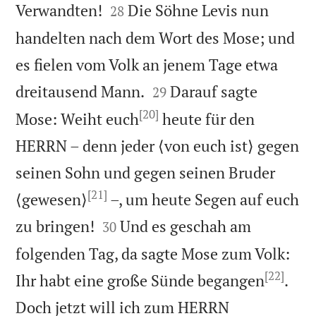


Verwandten!
Die Söhne Levis nun
28
handelten nach dem Wort des Mose; und
es fielen vom Volk an jenem Tage etwa


dreitausend Mann.
Darauf sagte
29
[20]
Mose: Weiht euch
heute für den
HERRN – denn jeder ⟨von euch ist⟩ gegen
seinen Sohn und gegen seinen Bruder
[21]
⟨gewesen⟩
–, um heute Segen auf euch


zu bringen!
Und es geschah am
30
folgenden Tag, da sagte Mose zum Volk:
[22]
Ihr habt eine große Sünde begangen
.
Doch jetzt will ich zum HERRN