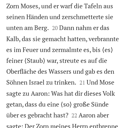
Zorn Moses, und er warf die Tafeln aus
seinen Händen und zerschmetterte sie


unten am Berg.
Dann nahm er das
20
Kalb, das sie gemacht hatten, verbrannte
es im Feuer und zermalmte es, bis ⟨es⟩
feiner ⟨Staub⟩ war, streute es auf die
Oberfläche des Wassers und gab es den


Söhnen Israel zu trinken.
Und Mose
21
sagte zu Aaron: Was hat dir dieses Volk
getan, dass du eine ⟨so⟩ große Sünde


über es gebracht hast?
Aaron aber
22
sagte: Der Zorn meines Herrn entbrenne