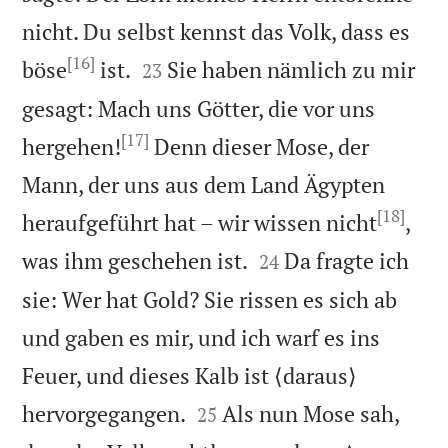
nicht. Du selbst kennst das Volk, dass es
[16]


böse
ist.
Sie haben nämlich zu mir
23
gesagt: Mach uns Götter, die vor uns
[17]
hergehen!
Denn dieser Mose, der
Mann, der uns aus dem Land Ägypten
[18]
heraufgeführt hat – wir wissen nicht
,


was ihm geschehen ist.
Da fragte ich
24
sie: Wer hat Gold? Sie rissen es sich ab
und gaben es mir, und ich warf es ins
Feuer, und dieses Kalb ist ⟨daraus⟩


hervorgegangen.
Als nun Mose sah,
25