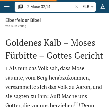
Zum Inhalt springen
Bibelstelle oder Beg
ELB
2.Mose 32
Elberfelder Bibel
von
SCM Verlag
Goldenes Kalb – Moses
Fürbitte – Gottes Gericht


Als nun das Volk sah, dass Mose
1
säumte, vom Berg herabzukommen,
versammelte sich das Volk zu Aaron, und
sie sagten zu ihm: Auf! Mache uns
[1]
Götter, die vor uns herziehen
! Denn