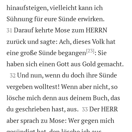
hinaufsteigen, vielleicht kann ich


Sühnung für eure Sünde erwirken.
Darauf kehrte Mose zum HERRN
31
zurück und sagte: Ach, dieses Volk hat
[23]
eine große Sünde begangen
: Sie

haben sich einen Gott aus Gold gemacht.

Und nun, wenn du doch ihre Sünde
32
vergeben wolltest! Wenn aber nicht, so
lösche mich denn aus deinem Buch, das


du geschrieben hast, aus.
Der HERR
33
aber sprach zu Mose: Wer gegen mich
gesündigt hat, den lösche ich aus