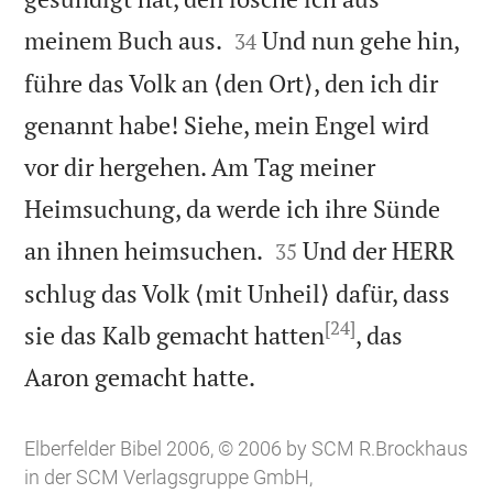


meinem Buch aus.
Und nun gehe hin,
34
führe das Volk an ⟨den Ort⟩, den ich dir
genannt habe! Siehe, mein Engel wird
vor dir hergehen. Am Tag meiner
Heimsuchung, da werde ich ihre Sünde


an ihnen heimsuchen.
Und der HERR
35
schlug das Volk ⟨mit Unheil⟩ dafür, dass
[24]
sie das Kalb gemacht hatten
, das

Aaron gemacht hatte.
Elberfelder Bibel 2006, © 2006 by SCM R.Brockhaus
in der SCM Verlagsgruppe GmbH,