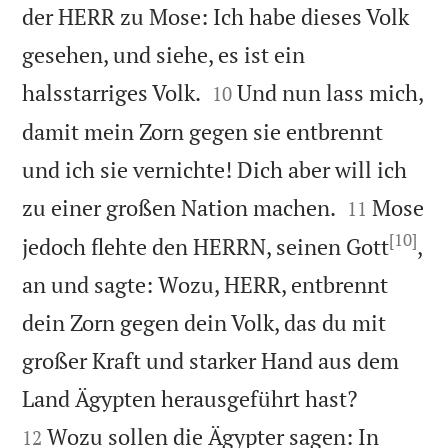
der HERR zu Mose: Ich habe dieses Volk
gesehen, und siehe, es ist ein


halsstarriges Volk.
Und nun lass mich,
10
damit mein Zorn gegen sie entbrennt
und ich sie vernichte! Dich aber will ich


zu einer großen Nation machen.
Mose
11
[10]
jedoch flehte den HERRN, seinen Gott
,
an und sagte: Wozu, HERR, entbrennt
dein Zorn gegen dein Volk, das du mit
großer Kraft und starker Hand aus dem


Land Ägypten herausgeführt hast?
Wozu sollen die Ägypter sagen: In
12