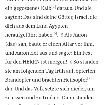
[5]
ein gegossenes Kalb
daraus. Und sie
sagten: Das sind deine Götter, Israel, die
dich aus dem Land Ägypten
[6]


heraufgeführt haben
.
Als Aaron
5
⟨das⟩ sah, baute er einen Altar vor ihm,
und Aaron rief aus und sagte: Ein Fest


für den HERRN ist morgen!
So standen
6
sie am folgenden Tag früh auf, opferten
[7]
Brandopfer und brachten Heilsopfer
dar. Und das Volk setzte sich nieder, um
zu essen und zu trinken. Dann standen