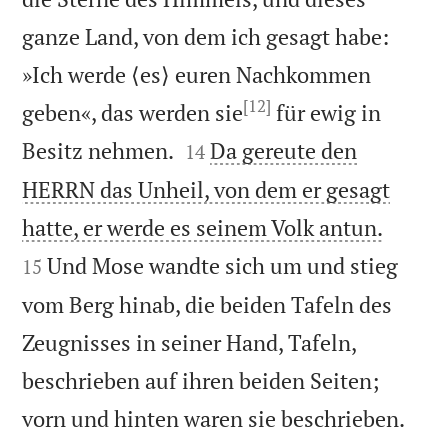
ganze Land, von dem ich gesagt habe:
»Ich werde ⟨es⟩ euren Nachkommen
[12]
geben«, das werden sie
für ewig in


Besitz nehmen.
Da gereute den
14
HERRN das Unheil, von dem er gesagt


hatte, er werde es seinem Volk antun.
Und Mose wandte sich um und stieg
15
vom Berg hinab, die beiden Tafeln des
Zeugnisses in seiner Hand, Tafeln,
beschrieben auf ihren beiden Seiten;


vorn und hinten waren sie beschrieben.