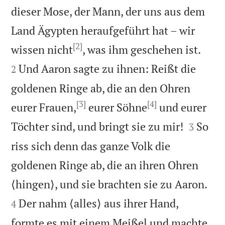
dieser Mose, der Mann, der uns aus dem
Land Ägypten heraufgeführt hat – wir
[2]


wissen nicht
, was ihm geschehen ist.
Und Aaron sagte zu ihnen: Reißt die
2
goldenen Ringe ab, die an den Ohren
[3]
[4]
eurer Frauen,
eurer Söhne
und eurer


Töchter sind, und bringt sie zu mir!
So
3
riss sich denn das ganze Volk die
goldenen Ringe ab, die an ihren Ohren


⟨hingen⟩, und sie brachten sie zu Aaron.
Der nahm ⟨alles⟩ aus ihrer Hand,
4
formte es mit einem Meißel und machte