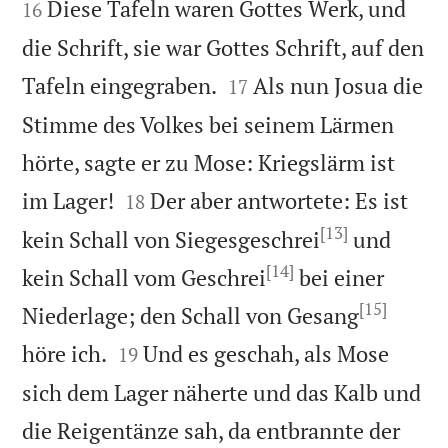
Diese Tafeln waren Gottes Werk, und
16
die Schrift, sie war Gottes Schrift, auf den


Tafeln eingegraben.
Als nun Josua die
17
Stimme des Volkes bei seinem Lärmen
hörte, sagte er zu Mose: Kriegslärm ist


im Lager!
Der aber antwortete: Es ist
18
[13]
kein Schall von Siegesgeschrei
und
[14]
kein Schall vom Geschrei
bei einer
[15]
Niederlage; den Schall von Gesang


höre ich.
Und es geschah, als Mose
19
sich dem Lager näherte und das Kalb und
die Reigentänze sah, da entbrannte der