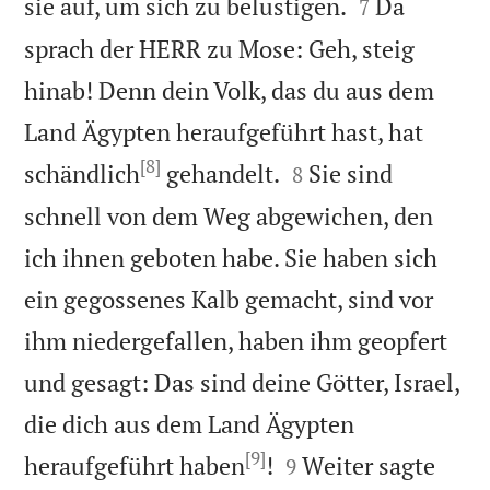


sie auf, um sich zu belustigen.
Da
7
sprach der HERR zu Mose: Geh, steig
hinab! Denn dein Volk, das du aus dem
Land Ägypten heraufgeführt hast, hat
[8]


schändlich
gehandelt.
Sie sind
8
schnell von dem Weg abgewichen, den
ich ihnen geboten habe. Sie haben sich
ein gegossenes Kalb gemacht, sind vor
ihm niedergefallen, haben ihm geopfert
und gesagt: Das sind deine Götter, Israel,
die dich aus dem Land Ägypten
[9]


heraufgeführt haben
!
Weiter sagte
9