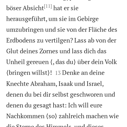
[11]
böser Absicht
hat er sie
herausgeführt, um sie im Gebirge
umzubringen und sie von der Fläche des
Erdbodens zu vertilgen? Lass ab von der
Glut deines Zornes und lass dich das
Unheil gereuen ⟨, das du⟩ über dein Volk


⟨bringen willst⟩!
Denke an deine
13
Knechte Abraham, Isaak und Israel,
denen du bei dir selbst geschworen und
denen du gesagt hast: Ich will eure
Nachkommen ⟨so⟩ zahlreich machen wie
die Sterne des Himmels, und dieses