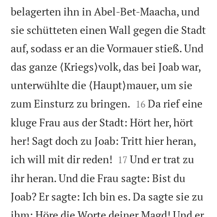
belagerten ihn in Abel-Bet-Maacha, und
sie schütteten einen Wall gegen die Stadt
auf, sodass er an die Vormauer stieß. Und
das ganze ⟨Kriegs⟩volk, das bei Joab war,
unterwühlte die ⟨Haupt⟩mauer, um sie


zum Einsturz zu bringen.
Da rief eine
16
kluge Frau aus der Stadt: Hört her, hört
her! Sagt doch zu Joab: Tritt hier heran,


ich will mit dir reden!
Und er trat zu
17
ihr heran. Und die Frau sagte: Bist du
Joab? Er sagte: Ich bin es. Da sagte sie zu
ihm: Höre die Worte deiner Magd! Und er