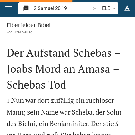
Zum Inhalt springen
Bibelstelle oder Beg
ELB
2.Samuel 20
Elberfelder Bibel
von
SCM Verlag
Der Aufstand Schebas –
Joabs Mord an Amasa –
Schebas Tod


Nun war dort zufällig ein ruchloser
1
Mann; sein Name war Scheba, der Sohn
des Bichri, ein Benjaminiter. Der stieß
ins Horn und rief: Wir haben keinen