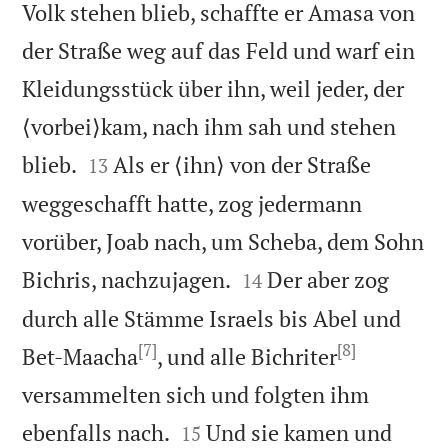
Volk stehen blieb, schaffte er Amasa von
der Straße weg auf das Feld und warf ein
Kleidungsstück über ihn, weil jeder, der
⟨vorbei⟩kam, nach ihm sah und stehen


blieb.
Als er ⟨ihn⟩ von der Straße
13
weggeschafft hatte, zog jedermann
vorüber, Joab nach, um Scheba, dem Sohn


Bichris, nachzujagen.
Der aber zog
14
durch alle Stämme Israels bis Abel und
[7]
[8]
Bet-Maacha
, und alle Bichriter
versammelten sich und folgten ihm


ebenfalls nach.
Und sie kamen und
15