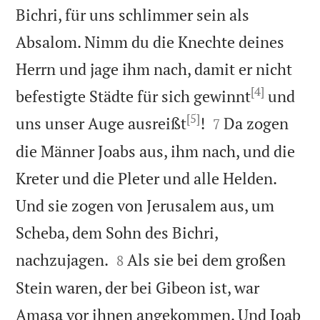
Bichri, für uns schlimmer sein als
Absalom. Nimm du die Knechte deines
Herrn und jage ihm nach, damit er nicht
[4]
befestigte Städte für sich gewinnt
und
[5]


uns unser Auge ausreißt
!
Da zogen
7
die Männer Joabs aus, ihm nach, und die
Kreter und die Pleter und alle Helden.
Und sie zogen von Jerusalem aus, um
Scheba, dem Sohn des Bichri,


nachzujagen.
Als sie bei dem großen
8
Stein waren, der bei Gibeon ist, war
Amasa vor ihnen angekommen. Und Joab