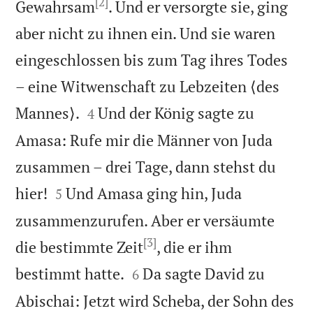
[2]
Gewahrsam
. Und er versorgte sie, ging
aber nicht zu ihnen ein. Und sie waren
eingeschlossen bis zum Tag ihres Todes
– eine Witwenschaft zu Lebzeiten ⟨des


Mannes⟩.
Und der König sagte zu
4
Amasa: Rufe mir die Männer von Juda
zusammen – drei Tage, dann stehst du


hier!
Und Amasa ging hin, Juda
5
zusammenzurufen. Aber er versäumte
[3]
die bestimmte Zeit
, die er ihm


bestimmt hatte.
Da sagte David zu
6
Abischai: Jetzt wird Scheba, der Sohn des