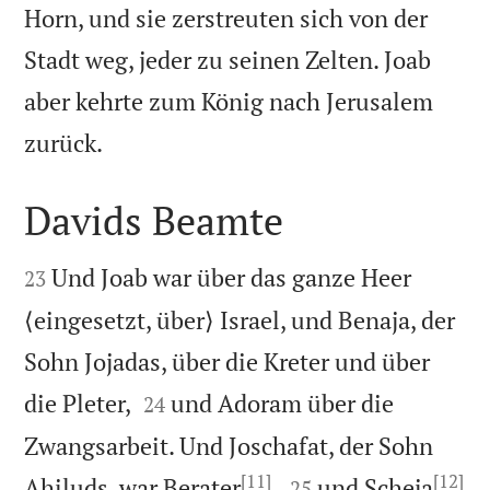
Horn, und sie zerstreuten sich von der
Stadt weg, jeder zu seinen Zelten. Joab
aber kehrte zum König nach Jerusalem

zurück.
Davids Beamte


Und Joab war über das ganze Heer
23
⟨eingesetzt, über⟩ Israel, und Benaja, der
Sohn Jojadas, über die Kreter und über


die Pleter,
und Adoram über die
24
Zwangsarbeit. Und Joschafat, der Sohn
[11]
[12]


Ahiluds, war Berater
,
und Scheja
25