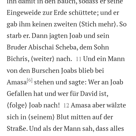
ihn damit in den Bauch, sodass er seine
Eingeweide zur Erde schüttete; und er
gab ihm keinen zweiten ⟨Stich mehr⟩. So
starb er. Dann jagten Joab und sein
Bruder Abischai Scheba, dem Sohn


Bichris, ⟨weiter⟩ nach.
Und ein Mann
11
von den Burschen Joabs blieb bei
[6]
Amasa
stehen und sagte: Wer an Joab
Gefallen hat und wer für David ist,


⟨folge⟩ Joab nach!
Amasa aber wälzte
12
sich in ⟨seinem⟩ Blut mitten auf der
Straße. Und als der Mann sah, dass alles