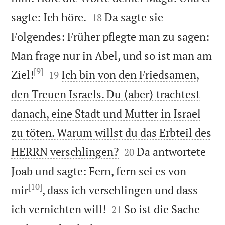


sagte: Ich höre.
Da sagte sie
18
Folgendes: Früher pflegte man zu sagen:
Man frage nur in Abel, und so ist man am
[9]


Ziel!
Ich bin von den Friedsamen,
19
den Treuen Israels. Du ⟨aber⟩ trachtest
danach, eine Stadt und Mutter in Israel
zu töten. Warum willst du das Erbteil des


HERRN verschlingen?
Da antwortete
20
Joab und sagte: Fern, fern sei es von
[10]
mir
, dass ich verschlingen und dass


ich vernichten will!
So ist die Sache
21