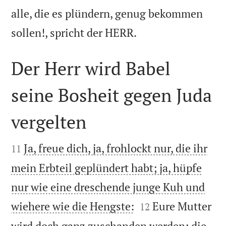
alle, die es plündern, genug bekommen

sollen!, spricht der HERR.
Der Herr wird Babel
seine Bosheit gegen Juda
vergelten


Ja, freue dich, ja, frohlockt nur, die ihr
11
mein Erbteil geplündert habt; ja, hüpfe
nur wie eine dreschende junge Kuh und


wiehere wie die Hengste:
Eure Mutter
12
wird doch ganz zuschanden werden; die