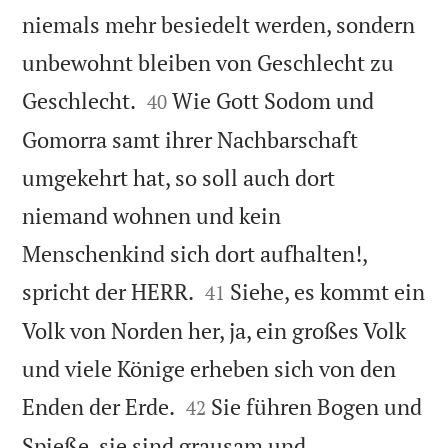
niemals mehr besiedelt werden, sondern
unbewohnt bleiben von Geschlecht zu


Geschlecht.
Wie Gott Sodom und
40
Gomorra samt ihrer Nachbarschaft
umgekehrt hat, so soll auch dort
niemand wohnen und kein
Menschenkind sich dort aufhalten!,


spricht der HERR.
Siehe, es kommt ein
41
Volk von Norden her, ja, ein großes Volk
und viele Könige erheben sich von den


Enden der Erde.
Sie führen Bogen und
42
Spieße, sie sind grausam und