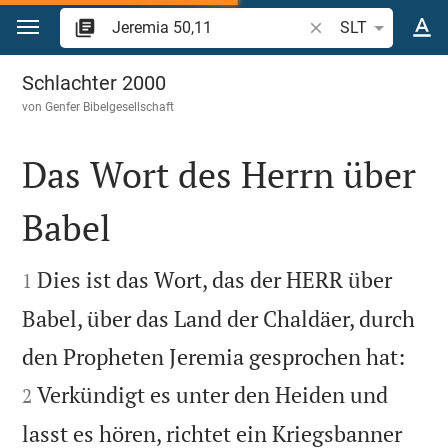
Zum Inhalt springen
Bibelstelle oder Beg
SLT
Jeremia 50
Schlachter 2000
von
Genfer Bibelgesellschaft
Das Wort des Herrn über
Babel


Dies ist das Wort, das der HERR über
1
Babel, über das Land der Chaldäer, durch


den Propheten Jeremia gesprochen hat:
Verkündigt es unter den Heiden und
2
lasst es hören, richtet ein Kriegsbanner