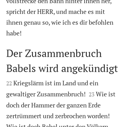
vollstrecke den Bann hinter ihnen her,
spricht der HERR, und mache es mit
ihnen genau so, wie ich es dir befohlen

habe!
Der Zusammenbruch
Babels wird angekündigt


Kriegslärm ist im Land und ein
22


gewaltiger Zusammenbruch!
Wie ist
23
doch der Hammer der ganzen Erde
zertrümmert und zerbrochen worden!
Wie ist doch Babel unter den Völkern