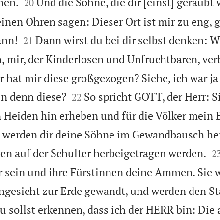


nen.
Und die Söhne, die dir [einst] geraubt
20
inen Ohren sagen: Dieser Ort ist mir zu eng, 


ann!
Dann wirst du bei dir selbst denken: W
21
, mir, der Kinderlosen und Unfruchtbaren, ve
 hat mir diese großgezogen? Siehe, ich war ja 


en denn diese?
So spricht GOTT, der Herr: Si
22
 Heiden hin erheben und für die Völker mein 
ie werden dir deine Söhne im Gewandbausch he

en auf der Schulter herbeigetragen werden.
2
r sein und ihre Fürstinnen deine Ammen. Sie w
Angesicht zur Erde gewandt, und werden den St
u sollst erkennen, dass ich der HERR bin: Die