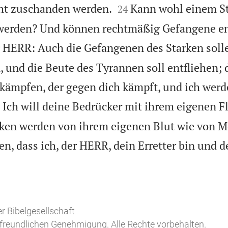


cht zuschanden werden.
Kann wohl einem St
24
erden? Und können rechtmäßig Gefangene en
er HERR: Auch die Gefangenen des Starken sol
und die Beute des Tyrannen soll entfliehen;
kämpfen, der gegen dich kämpft, und ich werd

Ich will deine Bedrücker mit ihrem eigenen Fl
nken werden von ihrem eigenen Blut wie von Mo
en, dass ich, der HERR, dein Erretter bin und de

r Bibelgesellschaft
freundlichen Genehmigung. Alle Rechte vorbehalten.