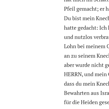
Pfeil gemacht; er 
Du bist mein Knecht
hatte gedacht: Ic
und nutzlos verbr
Lohn bei meinem G
an zu seinem Knech
aber wurde nicht g
HERRN, und mein G
dass du mein Knech
Bewahrten aus Isra
für die Heiden gese