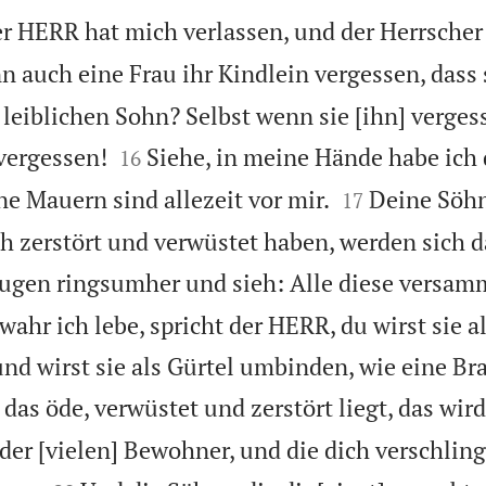
er HERR hat mich verlassen, und der Herrscher
n auch eine Frau ihr Kindlein vergessen, dass s
 leiblichen Sohn? Selbst wenn sie [ihn] verges


 vergessen!
Siehe, in meine Hände habe ich 
16


ne Mauern sind allezeit vor mir.
Deine Söhn
17
ich zerstört und verwüstet haben, werden sich
ugen ringsumher und sieh: Alle diese versamm
ahr ich lebe, spricht der HERR, du wirst sie a
d wirst sie als Gürtel umbinden, wie eine Brau
das öde, verwüstet und zerstört liegt, das wird
der [vielen] Bewohner, und die dich verschling