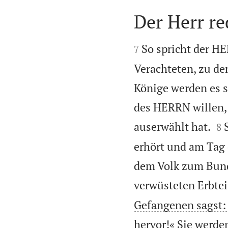
Der Herr r


So spricht der HE
7
Verachteten, zu d
Könige werden es 
des HERRN willen, d


auserwählt hat.
8
erhört und am Tag 
dem Volk zum Bund
verwüsteten Erbteil
Gefangenen sagst: 
hervor!« Sie werde