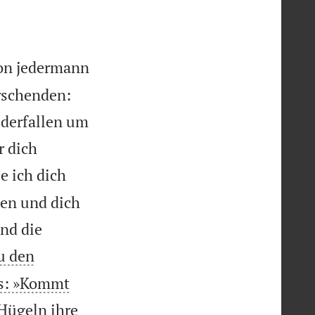
 von jedermann
rschenden:
ederfallen um
r dich
e ich dich
ten und dich
nd die
u den
is: »Kommt
 Hügeln ihre