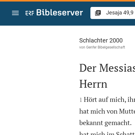
Zum Inhalt springen
Jesaja 49
Schlachter 2000
von
Genfer Bibelgesellschaft
Der Messias
Herrn


Hört auf mich, ih
1
hat mich von Mutt
bekannt gemacht.
hat mich im Schat