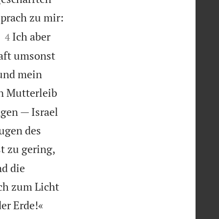
sprach zu mir:


Ich aber
4
aft umsonst
 und mein
n Mutterleib
gen — Israel
Augen des
st zu gering,
d die
ch zum Licht

der Erde!«