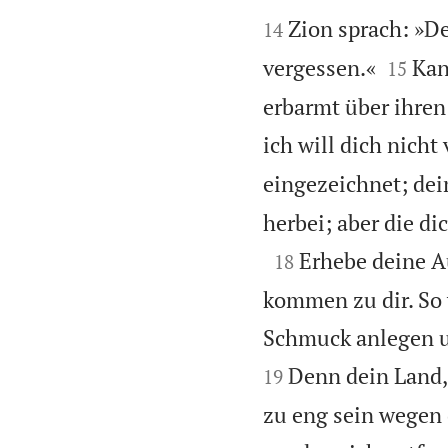


Zion sprach: »D
14


vergessen.«
Kan
15
erbarmt über ihren
ich will dich nicht
eingezeichnet; dei
herbei; aber die d

Erhebe deine A
18
kommen zu dir. So w
Schmuck anlegen un
Denn dein Land, 
19
zu eng sein wegen 