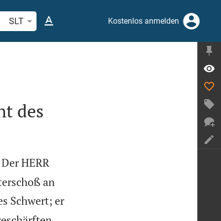
belstelle oder Begriff suchen
SLT
Kostenlos anmelden
ht des
e! Der HERR
terschoß an
s Schwert; er
geschärften