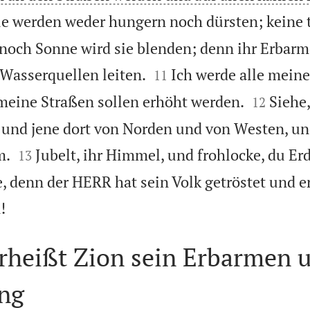
ie werden weder hungern noch dürsten; keine 
och Sonne wird sie blenden; denn ihr Erbarme


Wasserquellen leiten.
Ich werde alle mein
11


eine Straßen sollen erhöht werden.
Siehe
12
und jene dort von Norden und von Westen, un


m.
Jubelt, ihr Himmel, und frohlocke, du Erd
13
e, denn der HERR hat sein Volk getröstet und e

!
erheißt Zion sein Erbarmen 
ung