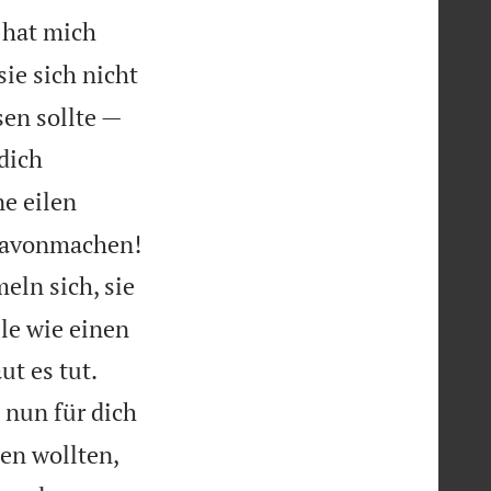
 hat mich
ie sich nicht
sen sollte —
dich
e eilen

 davonmachen!
eln sich, sie
lle wie einen


t es tut.
 nun für dich
en wollten,