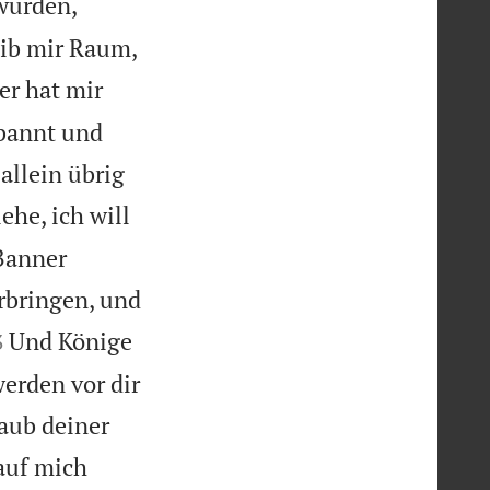
 wurden,
gib mir Raum,
er hat mir
rbannt und
allein übrig
ehe, ich will
Banner
rbringen, und

Und Könige
3
erden vor dir
aub deiner
 auf mich