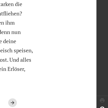
arken die


tfliehen?
len ihm
 denn nun
e deine
eisch speisen,
st. Und alles
in Erlöser,