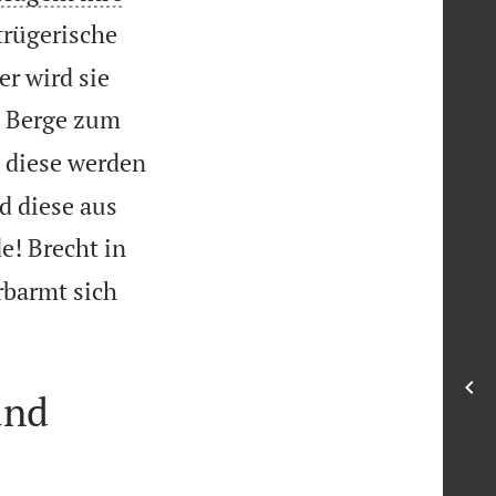
trügerische
r wird sie
e Berge zum
, diese werden
d diese aus
e! Brecht in
rbarmt sich
und