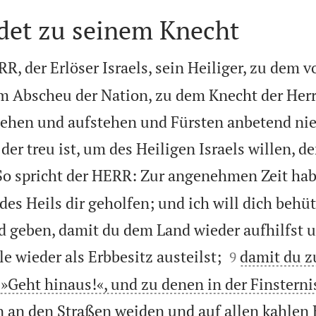
edet zu seinem Knecht
RR, der Erlöser Israels, sein Heiliger, zu dem
em Abscheu der Nation, zu dem Knecht der Her
sehen und aufstehen und Fürsten anbetend ni
er treu ist, um des Heiligen Israels willen, de
So spricht der HERR: Zur angenehmen Zeit hab
des Heils dir geholfen; und ich will dich behü
 geben, damit du dem Land wieder aufhilfst u


e wieder als Erbbesitz austeilst;
damit du z
9
»Geht hinaus!«, und zu denen in der Finstern
n an den Straßen weiden und auf allen kahlen