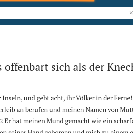
Bi
 offenbart sich als der Knec
r Inseln, und gebt acht, ihr Völker in der Fern
erleib an berufen und meinen Namen von Mut


Er hat meinen Mund gemacht wie ein scharfe
2
ten seiner Hand geborgen und mich zu einem 