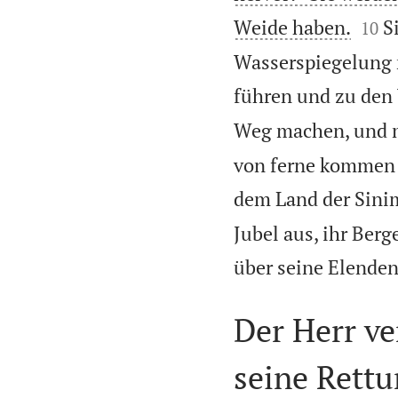


Weide haben.
S
10
Wasserspiegelung n
führen und zu den 
Weg machen, und m
von ferne kommen 
dem Land der Sini
Jubel aus, ihr Berg
über seine Elenden
Der Herr v
seine Rett