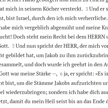


hat mich in seinem Köcher versteckt.
Und er 
3
, bist Israel, durch den ich mich verherrliche.
h habe mich vergeblich abgemüht und meine Kr
aucht! Doch steht mein Recht bei dem HERRN


ott.
Und nun spricht der HERR, der mich vo
5
t gebildet hat, um Jakob zu ihm zurückzubrin
esammelt, und doch wurde ich geehrt in den 


ott war meine Stärke —,
ja, er spricht: »Es i
6
t bist, um die Stämme Jakobs aufzurichten un
el wiederzubringen; sondern ich habe dich au
tzt, damit du mein Heil seist bis an das Ende 