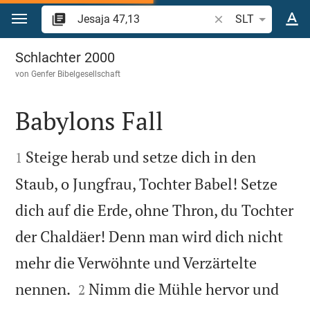
Zum Inhalt springen
Bibelstelle oder Beg
SLT
Jesaja 47
Schlachter 2000
von
Genfer Bibelgesellschaft
Babylons Fall


Steige herab und setze dich in den
1
Staub, o Jungfrau, Tochter Babel! Setze
dich auf die Erde, ohne Thron, du Tochter
der Chaldäer! Denn man wird dich nicht
mehr die Verwöhnte und Verzärtelte


nennen.
Nimm die Mühle hervor und
2