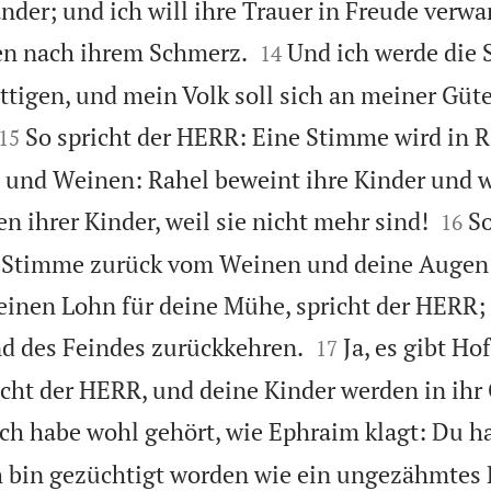
nder; und ich will ihre Trauer in Freude verwa


en nach ihrem Schmerz.
Und ich werde die 
14
ättigen, und mein Volk soll sich an meiner Güte


So spricht der HERR: Eine Stimme wird in 
15
n und Weinen: Rahel beweint ihre Kinder und wi


n ihrer Kinder, weil sie nicht mehr sind!
So
16
 Stimme zurück vom Weinen und deine Augen
einen Lohn für deine Mühe, spricht der HERR;


d des Feindes zurückkehren.
Ja, es gibt Ho
17
icht der HERR, und deine Kinder werden in ihr
Ich habe wohl gehört, wie Ephraim klagt: Du h
h bin gezüchtigt worden wie ein ungezähmtes 