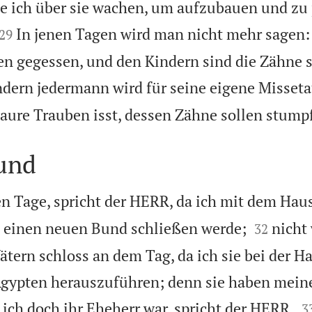
e ich über sie wachen, um aufzubauen und zu 


In jenen Tagen wird man nicht mehr sagen:
29
en gegessen, und den Kindern sind die Zähne 
dern jedermann wird für seine eigene Misseta
saure Trauben isst, dessen Zähne sollen stump
und
n Tage, spricht der HERR, da ich mit dem Haus


 einen neuen Bund schließen werde;
nicht
32
ätern schloss an dem Tag, da ich sie bei der Ha
Ägypten herauszuführen; denn sie haben mei

ich doch ihr Eheherr war, spricht der HERR.
3