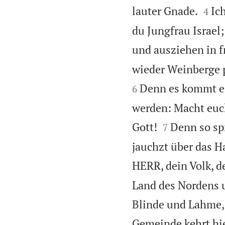


lauter Gnade.
Ic
4
du Jungfrau Israel
und ausziehen in f
wieder Weinberge p
Denn es kommt ei
6
werden: Macht euc


Gott!
Denn so sp
7
jauchzt über das Ha
HERR, dein Volk, de
Land des Nordens u
Blinde und Lahme,
Gemeinde kehrt hi