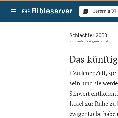
Zum Inhalt springen
Jeremia 31
Schlachter 2000
von
Genfer Bibelgesellschaft
Das künftig


Zu jener Zeit, spr
1
sein, und sie werd
Schwert entflohen 
Israel zur Ruhe zu
ewiger Liebe habe 