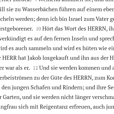
 will sie zu Wasserbächen führen auf einem ebe
ucheln werden; denn ich bin Israel zum Vater 


rstgeborener.
Hört das Wort des HERRN, ih
10
verkündigt es auf den fernen Inseln und sprech
 wird es auch sammeln und wird es hüten wie ei
 HERR hat Jakob losgekauft und ihn aus der 


r war als er.
Und sie werden kommen und a
12
herbeiströmen zu der Güte des HERRN, zum Ko
den jungen Schafen und Rindern; und ihre See
r Garten, und sie werden nicht länger verschm
ungfrau sich mit Reigentanz erfreuen, auch j