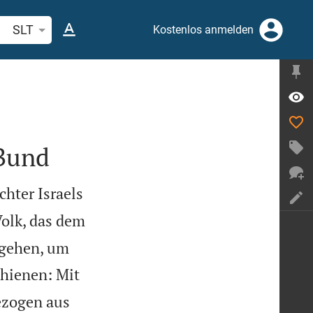
belstelle oder Begriff suchen
SLT
Kostenlos anmelden
 Bund
chter Israels
Volk, das dem
 gehen, um
chienen: Mit
gezogen aus