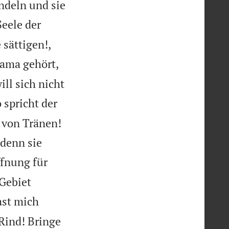
ndeln und sie
Seele der
 sättigen!,
Rama gehört,
ll sich nicht
 spricht der
 von Tränen!
 denn sie
ffnung für
 Gebiet
ast mich
Rind! Bringe