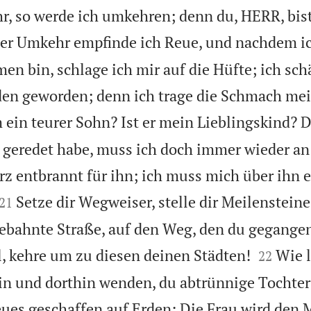
, so werde ich umkehren; denn du, HERR, bis
r Umkehr empfinde ich Reue, und nachdem ic
n bin, schlage ich mir auf die Hüfte; ich sc
den geworden; denn ich trage die Schmach me
 ein teurer Sohn? Ist er mein Lieblingskind? D
 geredet habe, muss ich doch immer wieder an
z entbrannt für ihn; ich muss mich über ihn 


Setze dir Wegweiser, stelle dir Meilensteine
21
gebahnte Straße, auf den Weg, den du gegangen


l, kehre um zu diesen deinen Städten!
Wie l
22
in und dorthin wenden, du abtrünnige Tochte
ues geschaffen auf Erden: Die Frau wird den