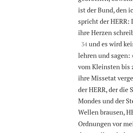
ist der Bund, den 
spricht der HERR: 
ihre Herzen schreib

und es wird ke
34
lehren und sagen:
vom Kleinsten bis 
ihre Missetat verg
der HERR, der die 
Mondes und der Ste
Wellen brausen, H
Ordnungen vor mei