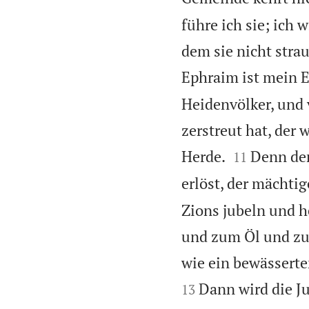
führe ich sie; ich
dem sie nicht stra
Ephraim ist mein E
Heidenvölker, und 
zerstreut hat, der


Herde.
Denn der
11
erlöst, der mächtige
Zions jubeln und 
und zum Öl und zu 
wie ein bewässerte
Dann wird die J
13