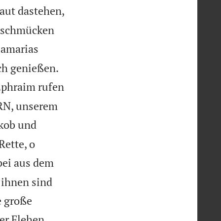
baut dastehen,
n schmücken
Samarias


ch genießen.
Ephraim rufen
RRN, unserem
akob und
Rette, o
rbei aus dem
 ihnen sind
e große
er Flehen