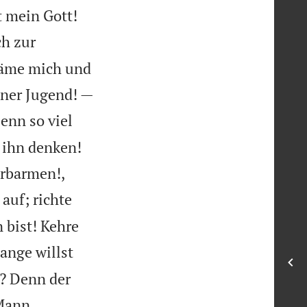


t mein Gott!
h zur
häme mich und

iner Jugend! —
enn so viel
 ihn denken!
erbarmen!,
 auf; richte
 bist! Kehre
ange willst
r? Denn der
 Mann