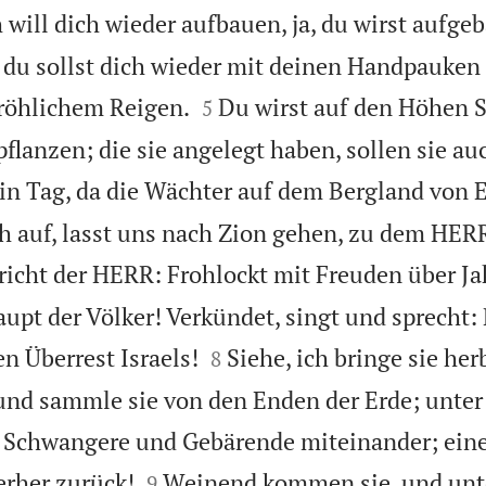
h will dich wieder aufbauen, ja, du wirst aufge
; du sollst dich wieder mit deinen Handpauke


röhlichem Reigen.
Du wirst auf den Höhen 
5
flanzen; die sie angelegt haben, sollen sie au
n Tag, da die Wächter auf dem Bergland von 
h auf, lasst uns nach Zion gehen, zu dem HE
richt der HERR: Frohlockt mit Freuden über J
upt der Völker! Verkündet, singt und sprecht: 


n Überrest Israels!
Siehe, ich bringe sie he
8
nd sammle sie von den Enden der Erde; unter
 Schwangere und Gebärende miteinander; ein


erher zurück!
Weinend kommen sie, und unt
9