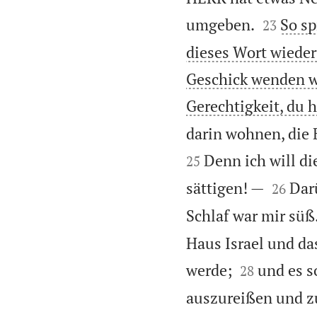


umgeben.
So sp
23
dieses Wort wieder
Geschick wenden w
Gerechtigkeit, du h
darin wohnen, die 
Denn ich will d
25


sättigen! —
Dar
26
Schlaf war mir süß
Haus Israel und d


werde;
und es s
28
auszureißen und zu