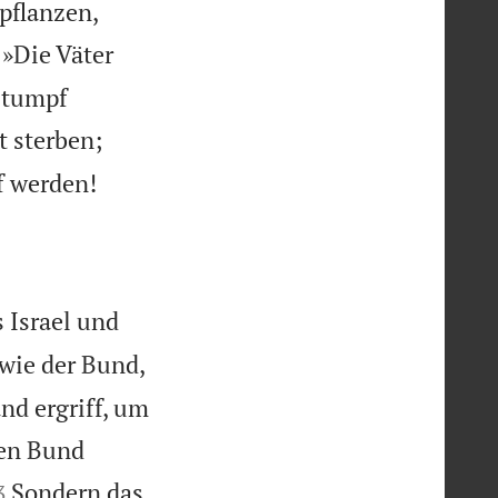
pflanzen,
 »Die Väter
stumpf
t sterben;

f werden!
 Israel und
 wie der Bund,
nd ergriff, um
nen Bund

Sondern das
3