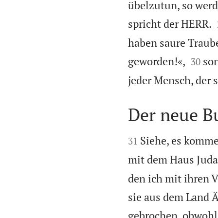
übelzutun, so werd
spricht der HERR.
haben saure Traub


geworden!«,
son
30
jeder Mensch, der 
Der neue B


Siehe, es komme
31
mit dem Haus Juda
den ich mit ihren V
sie aus dem Land 
gebrochen, obwohl 