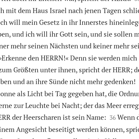
ich mit dem Haus Israel nach jenen Tagen schl
Ich will mein Gesetz in ihr Innerstes hineinle
en, und ich will ihr Gott sein, und sie sollen 
iner mehr seinen Nächsten und keiner mehr se
 »Erkenne den HERRN!« Denn sie werden mich 
zum Größten unter ihnen, spricht der HERR; d
eben und an ihre Sünde nicht mehr gedenken!
Sonne als Licht bei Tag gegeben hat, die Ordn
rne zur Leuchte bei Nacht; der das Meer erregt


ERR der Heerscharen ist sein Name:
Wenn d
36
nem Angesicht beseitigt werden können, spri