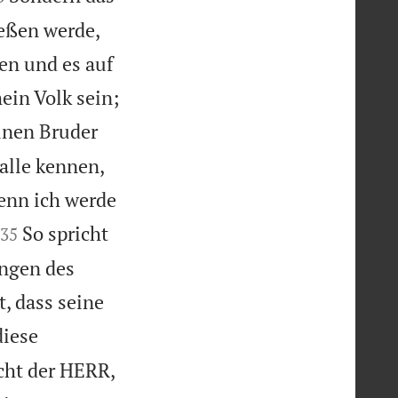
ießen werde,
gen und es auf

mein Volk sein;
inen Bruder
alle kennen,
enn ich werde


So spricht
35
ungen des
, dass seine
iese
cht der HERR,