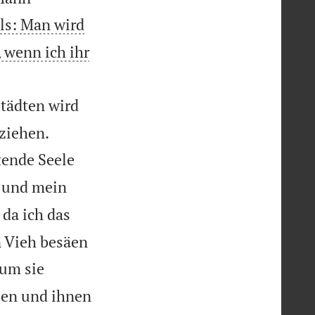
els: Man wird
 wenn ich ihr
Städten wird


ziehen.
tende Seele
, und mein
da ich das
 Vieh besäen
 um sie
ben und ihnen