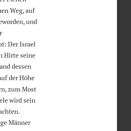
nen Weg, auf
geworden, und
r
t: Der Israel
n Hirte seine
Hand dessen
uf der Höhe
rn, zum Most
le wird sein


achten.
unge Männer