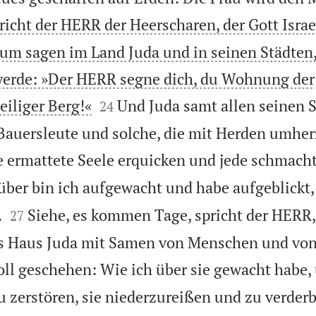
richt der HERR der Heerscharen, der Gott Isra
um sagen im Land Juda und in seinen Städten,
erde: »Der HERR segne dich, du Wohnung der


eiliger Berg!«
Und Juda samt allen seinen 
24
Bauersleute und solche, die mit Herden umher
ie ermattete Seele erquicken und jede schmach
über bin ich aufgewacht und habe aufgeblickt


.
Siehe, es kommen Tage, spricht der HERR, 
27
as Haus Juda mit Samen von Menschen und von
oll geschehen: Wie ich über sie gewacht habe,
 zerstören, sie niederzureißen und zu verder