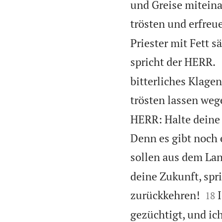
und Greise miteina
trösten und erfreu
Priester mit Fett s
spricht der HERR.
bitterliches Klage
trösten lassen wege
HERR: Halte deine
Denn es gibt noch 
sollen aus dem Lan
deine Zukunft, spr


zurückkehren!
18
gezüchtigt, und ic