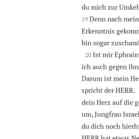
du mich zur Umkehr
Denn nach meine
19
Erkenntnis gekomme
bin sogar zuschan

Ist mir Ephraim
20
ich auch gegen ihn
Darum ist mein Her
spricht der HERR.
dein Herz auf die 
um, Jungfrau Israe
du dich noch hierh
HERR hat etwas Ne