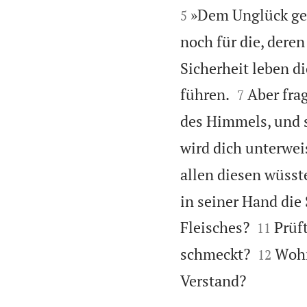
»Dem Unglück gebü
5
noch für die, dere
Sicherheit leben di


führen.
Aber frag
7
des Himmels, und s
wird dich unterwei
allen diesen wüsst
in seiner Hand die


Fleisches?
Prüf
11


schmeckt?
Wohn
12

Verstand?