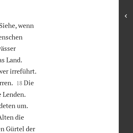
Siehe, wenn
Menschen
wässer


das Land.


er irreführt.


rren.
Die
18


e Lenden.


ndeten um.
lten die
en Gürtel der