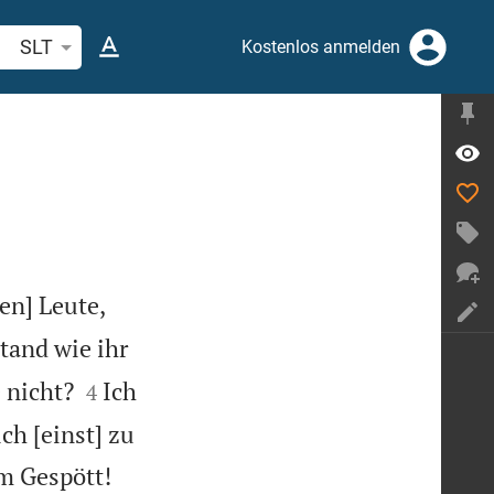
belstelle oder Begriff suchen
SLT
Kostenlos anmelden
ten] Leute,
tand wie ihr


 nicht?
Ich
4
ch [einst] zu


m Gespött!