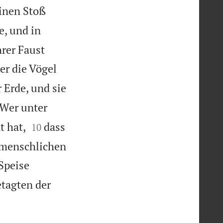
einen Stoß
e, und in
hrer Faust
er die Vögel
 Erde, und sie

Wer unter


t hat,
dass
10
s menschlichen
Speise
etagten der