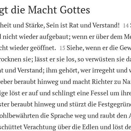
gt die Macht Gottes


heit und Stärke, Sein ist Rat und Verstand!
14
rd nicht wieder aufgebaut; wenn er über dem 


cht wieder geöffnet.
Siehe, wenn er die Ge
15
rocknen sie; lässt er sie los, so verwüsten sie 
t und Verstand; ihm gehört, wer irregeht und w
tgeber beraubt hinweg und macht Richter zu Na
ge löst er auf und schlingt eine Fessel um ihr
ester beraubt hinweg und stürzt die Festgegrü
hlbewährten die Sprache weg und raubt den A
schüttet Verachtung über die Edlen und löst d