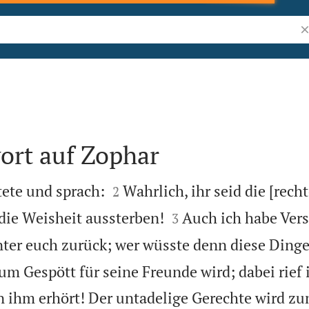
Bi
ort auf Zophar


ete und sprach:
Wahrlich, ihr seid die [rech
2


die Weisheit aussterben!
Auch ich habe Vers
3
nter euch zurück; wer wüsste denn diese Dinge
zum Gespött für seine Freunde wird; dabei rief i
 ihm erhört! Der untadelige Gerechte wird zu