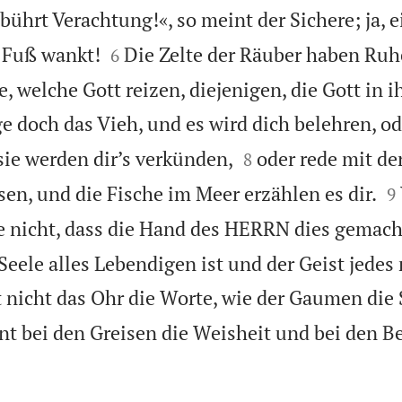
hrt Verachtung!«, so meint der Sichere; ja, 


n Fuß wankt!
Die Zelte der Räuber haben Ruh
6
e, welche Gott reizen, diejenigen, die Gott in i
e doch das Vieh, und es wird dich belehren, od


ie werden dir’s verkünden,
oder rede mit der
8

sen, und die Fische im Meer erzählen es dir.
9
e nicht, dass die Hand des HERRN dies gemach
 Seele alles Lebendigen ist und der Geist jede
t nicht das Ohr die Worte, wie der Gaumen die 
t bei den Greisen die Weisheit und bei den B