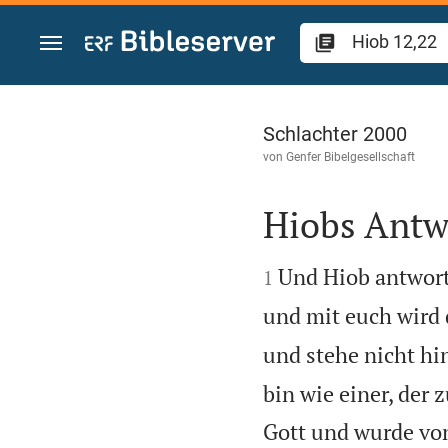
Zum Inhalt springen
Hiob 12
Schlachter 2000
von
Genfer Bibelgesellschaft
Hiobs Antw


Und Hiob antwort
1
und mit euch wird 
und stehe nicht hi
bin wie einer, der 
Gott und wurde von