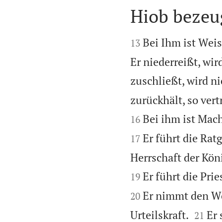
Hiob bezeu


Bei Ihm ist Weis
13
Er niederreißt, wi
zuschließt, wird ni
zurückhält, so vert
Bei ihm ist Mach
16
Er führt die Ra
17
Herrschaft der Köni
Er führt die Pri
19
Er nimmt den Wo
20


Urteilskraft.
Er 
21