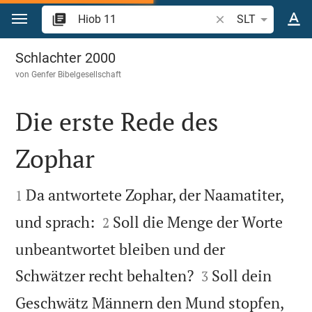
Zum Inhalt springen
Bibelstelle oder Beg
SLT
Hiob 11
Schlachter 2000
von
Genfer Bibelgesellschaft
Die erste Rede des
Zophar


Da antwortete Zophar, der Naamatiter,
1


und sprach:
Soll die Menge der Worte
2
unbeantwortet bleiben und der


Schwätzer recht behalten?
Soll dein
3
Geschwätz Männern den Mund stopfen,