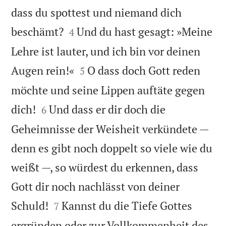
dass du spottest und niemand dich


beschämt?
Und du hast gesagt: »Meine
4
Lehre ist lauter, und ich bin vor deinen


Augen rein!«
O dass doch Gott reden
5
möchte und seine Lippen auftäte gegen


dich!
Und dass er dir doch die
6
Geheimnisse der Weisheit verkündete —
denn es gibt noch doppelt so viele wie du
weißt —, so würdest du erkennen, dass
Gott dir noch nachlässt von deiner


Schuld!
Kannst du die Tiefe Gottes
7
ergründen oder zur Vollkommenheit des