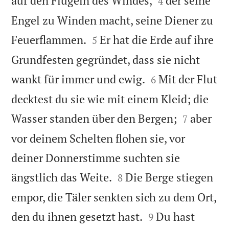
auf den Flügeln des Windes,
der seine
4
Engel zu Winden macht, seine Diener zu


Feuerflammen.
Er hat die Erde auf ihre
5
Grundfesten gegründet, dass sie nicht


wankt für immer und ewig.
Mit der Flut
6
decktest du sie wie mit einem Kleid; die


Wasser standen über den Bergen;
aber
7
vor deinem Schelten flohen sie, vor
deiner Donnerstimme suchten sie


ängstlich das Weite.
Die Berge stiegen
8
empor, die Täler senkten sich zu dem Ort,


den du ihnen gesetzt hast.
Du hast
9