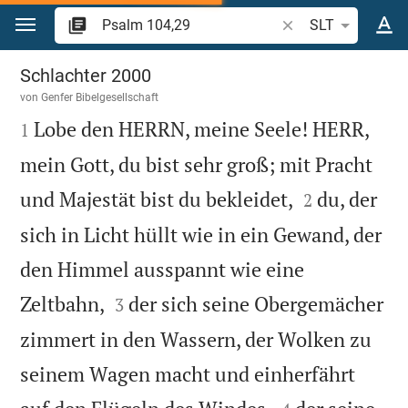
Zum Inhalt springen
Bibelstelle oder Beg
SLT
Psalm 104
Schlachter 2000
von
Genfer Bibelgesellschaft

Lobe den HERRN, meine Seele! HERR,
1
mein Gott, du bist sehr groß; mit Pracht


und Majestät bist du bekleidet,
du, der
2
sich in Licht hüllt wie in ein Gewand, der
den Himmel ausspannt wie eine


Zeltbahn,
der sich seine Obergemächer
3
zimmert in den Wassern, der Wolken zu
seinem Wagen macht und einherfährt

