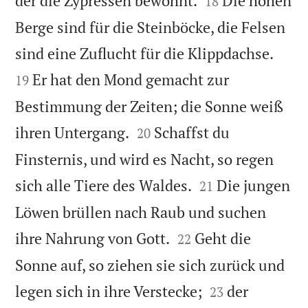
der die Zypressen bewohnt.
Die hohen
18
Berge sind für die Steinböcke, die Felsen


sind eine Zuflucht für die Klippdachse.
Er hat den Mond gemacht zur
19
Bestimmung der Zeiten; die Sonne weiß


ihren Untergang.
Schaffst du
20
Finsternis, und wird es Nacht, so regen


sich alle Tiere des Waldes.
Die jungen
21
Löwen brüllen nach Raub und suchen


ihre Nahrung von Gott.
Geht die
22
Sonne auf, so ziehen sie sich zurück und


legen sich in ihre Verstecke;
der
23