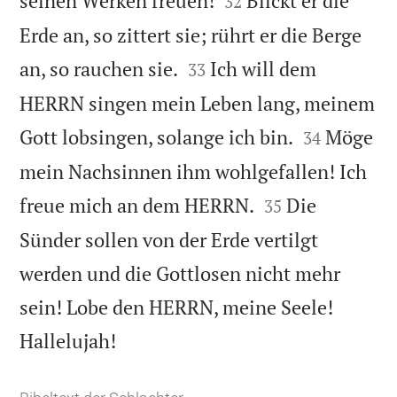
seinen Werken freuen!
Blickt er die
32
Erde an, so zittert sie; rührt er die Berge


an, so rauchen sie.
Ich will dem
33
HERRN singen mein Leben lang, meinem


Gott lobsingen, solange ich bin.
Möge
34
mein Nachsinnen ihm wohlgefallen! Ich


freue mich an dem HERRN.
Die
35
Sünder sollen von der Erde vertilgt
werden und die Gottlosen nicht mehr
sein! Lobe den HERRN, meine Seele!

Hallelujah!