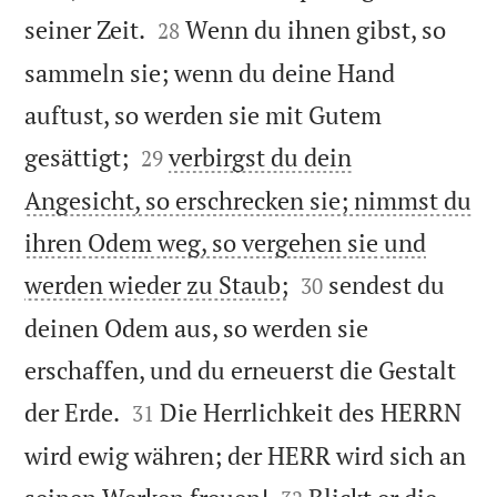


seiner Zeit.
Wenn du ihnen gibst, so
28
sammeln sie; wenn du deine Hand
auftust, so werden sie mit Gutem


gesättigt;
verbirgst du dein
29
Angesicht, so erschrecken sie; nimmst du
ihren Odem weg, so vergehen sie und


werden wieder zu Staub;
sendest du
30
deinen Odem aus, so werden sie
erschaffen, und du erneuerst die Gestalt


der Erde.
Die Herrlichkeit des HERRN
31
wird ewig währen; der HERR wird sich an

