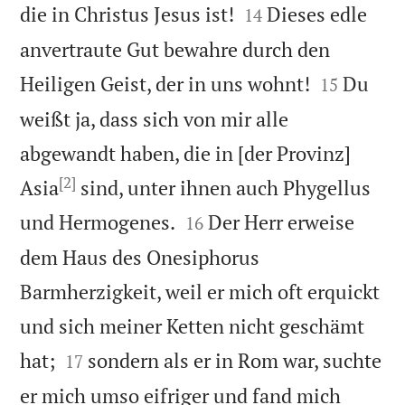


die in Christus Jesus ist!
Dieses edle
14
anvertraute Gut bewahre durch den


Heiligen Geist, der in uns wohnt!
Du
15
weißt ja, dass sich von mir alle
abgewandt haben, die in [der Provinz]
[2]
Asia
sind, unter ihnen auch Phygellus


und Hermogenes.
Der Herr erweise
16
dem Haus des Onesiphorus
Barmherzigkeit, weil er mich oft erquickt
und sich meiner Ketten nicht geschämt


hat;
sondern als er in Rom war, suchte
17
er mich umso eifriger und fand mich