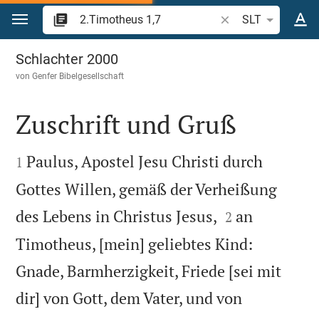
Zum Inhalt springen
Bibelstelle oder Beg
SLT
2.Timotheus 1
Schlachter 2000
von
Genfer Bibelgesellschaft
Zuschrift und Gruß


Paulus, Apostel Jesu Christi durch
1
Gottes Willen, gemäß der Verheißung


des Lebens in Christus Jesus,
an
2
Timotheus, [mein] geliebtes Kind:
Gnade, Barmherzigkeit, Friede [sei mit
dir] von Gott, dem Vater, und von