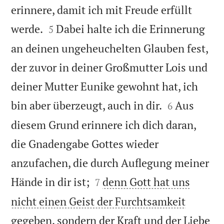
erinnere, damit ich mit Freude erfüllt


werde.
Dabei halte ich die Erinnerung
5
an deinen ungeheuchelten Glauben fest,
der zuvor in deiner Großmutter Lois und
deiner Mutter Eunike gewohnt hat, ich


bin aber überzeugt, auch in dir.
Aus
6
diesem Grund erinnere ich dich daran,
die Gnadengabe Gottes wieder
anzufachen, die durch Auflegung meiner


Hände in dir ist;
denn Gott hat uns
7
nicht einen Geist der Furchtsamkeit
gegeben, sondern der Kraft und der Liebe