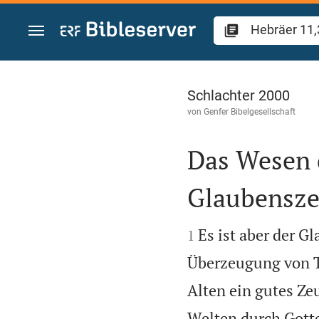
Zum Inhalt springen
Hebräer 11
Schlachter 2000
von
Genfer Bibelgesellschaft
Das Wesen 
Glaubensze


Es ist aber der G
1
Überzeugung von Ta
Alten ein gutes Ze
Welten durch Gotte