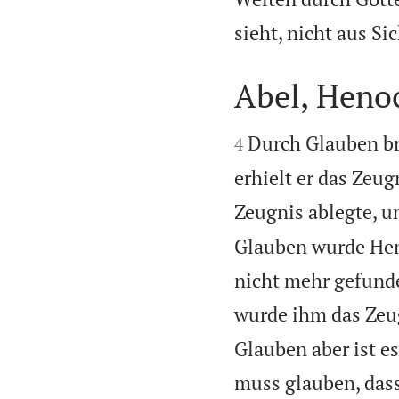
sieht, nicht aus S
Abel, Heno


Durch Glauben bra
4
erhielt er das Zeug
Zeugnis ablegte, un
Glauben wurde Heno
nicht mehr gefunde
wurde ihm das Zeug
Glauben aber ist e
muss glauben, dass