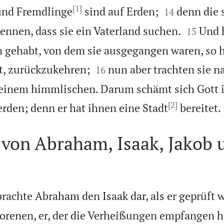
[1]


und Fremdlinge
sind auf Erden;
denn die 
14


ennen, dass sie ein Vaterland suchen.
Und 
15
n gehabt, von dem sie ausgegangen waren, so hä


t, zurückzukehren;
nun aber trachten sie 
16
einem himmlischen. Darum schämt sich Gott ih
[2]
rden; denn er hat ihnen eine Stadt
bereitet.
 von Abraham, Isaak, Jakob 
rachte Abraham den Isaak dar, als er geprüft 
orenen, er, der die Verheißungen empfangen h