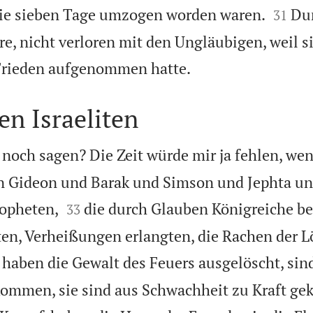


sie sieben Tage umzogen worden waren.
Du
31
e, nicht verloren mit den Ungläubigen, weil si

Frieden aufgenommen hatte.
en Israeliten
 noch sagen? Die Zeit würde mir ja fehlen, wen
on Gideon und Barak und Simson und Jephta u


opheten,
die durch Glauben Königreiche b
33
ten, Verheißungen erlangten, die Rachen der 
 haben die Gewalt des Feuers ausgelöscht, sin
kommen, sie sind aus Schwachheit zu Kraft g