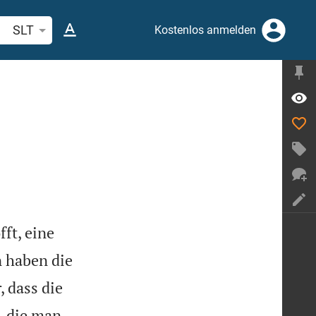
belstelle oder Begriff suchen
SLT
Kostenlos anmelden
fft, eine
 haben die
 dass die
, die man