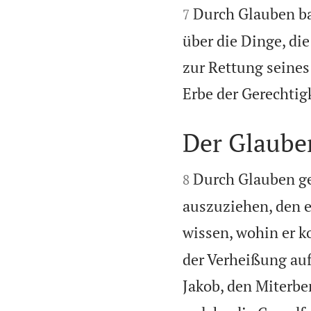
Durch Glauben ba
7
über die Dinge, di
zur Rettung seines
Erbe der Gerechtig
Der Glaub


Durch Glauben ge
8
auszuziehen, den e
wissen, wohin er 
der Verheißung auf
Jakob, den Miterbe