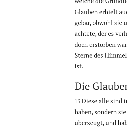
welche die Grundfe
Glauben erhielt au
gebar, obwohl sie ü
achtete, der es ver
doch erstorben war
Sterne des Himmels

ist.
Die Glaube


Diese alle sind
13
haben, sondern sie
überzeugt, und ha