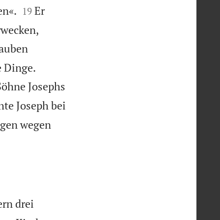


en«.
Er
19
rwecken,
lauben


e Dinge.
 Söhne Josephs
te Joseph bei
ngen wegen
rn drei