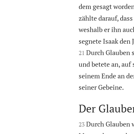
dem gesagt worden 
zählte darauf, das
weshalb er ihn auch
segnete Isaak den 
Durch Glauben se
21
und betete an, auf 
seinem Ende an de

seiner Gebeine.
Der Glaube


Durch Glauben w
23