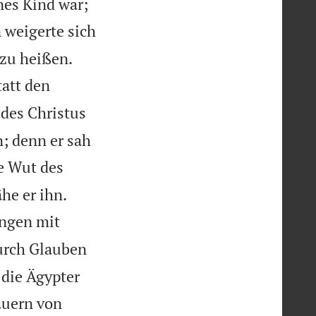
nes Kind war;
 weigerte sich


 zu heißen.
tatt den
 des Christus
n; denn er sah
e Wut des


he er ihn.
engen mit
rch Glauben
 die Ägypter
auern von