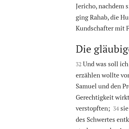
Jericho, nachdem 
ging Rahab, die Hur
Kundschafter mit 
Die gläubig


Und was soll ich
32
erzählen wollte v
Samuel und den Pr
Gerechtigkeit wirk


verstopften;
sie
34
des Schwertes ent