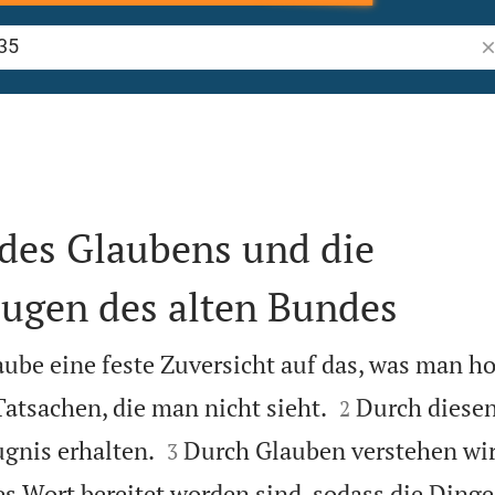
Bi
des Glaubens und die
ugen des alten Bundes
laube eine feste Zuversicht auf das, was man ho


tsachen, die man nicht sieht.
Durch diesen
2


ugnis erhalten.
Durch Glauben verstehen wir,
3
s Wort bereitet worden sind, sodass die Dinge