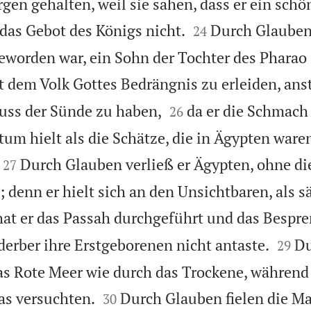
gen gehalten, weil sie sahen, dass er ein schö


 das Gebot des Königs nicht.
Durch Glauben
24
geworden war, ein Sohn der Tochter des Pharao
it dem Volk Gottes Bedrängnis zu erleiden, ans


uss der Sünde zu haben,
da er die Schmach
26
tum hielt als die Schätze, die in Ägypten ware


Durch Glauben verließ er Ägypten, ohne di
27
 denn er hielt sich an den Unsichtbaren, als sä
at er das Passah durchgeführt und das Bespr


derber ihre Erstgeborenen nicht antaste.
Du
29
as Rote Meer wie durch das Trockene, während


das versuchten.
Durch Glauben fielen die M
30