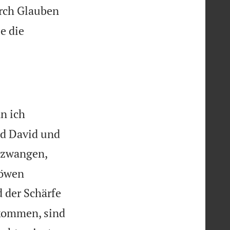
rch Glauben
e die
n ich
nd David und
ezwangen,
Löwen
d der Schärfe
ekommen, sind