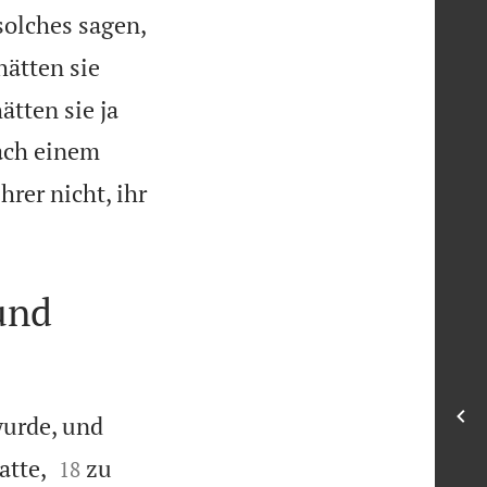
solches sagen,
hätten sie
tten sie ja
nach einem
rer nicht, ihr

und
wurde, und


atte,
zu
18