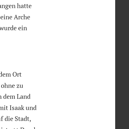
angen hatte
 eine Arche
 wurde ein
 dem Ort
, ohne zu
in dem Land
mit Isaak und
f die Stadt,