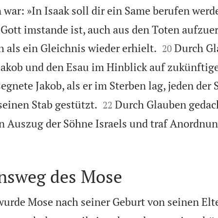
war: »In Isaak soll dir ein Same berufen werd
s Gott imstande ist, auch aus den Toten aufzue


 als ein Gleichnis wieder erhielt.
Durch G
20
Jakob und den Esau im Hinblick auf zukünftig
gnete Jakob, als er im Sterben lag, jeden der


seinen Stab gestützt.
Durch Glauben gedach
22
n Auszug der Söhne Israels und traf Anordnu
nsweg des Mose
urde Mose nach seiner Geburt von seinen Elte