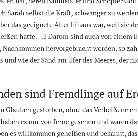
sten hat, deren Baumeister und Schöpfer Gott 
ch Sarah selbst die Kraft, schwanger zu werden
ber das geeignete Alter hinaus war, weil sie de


heißen hatte.
Darum sind auch von einem Ei
12
, Nachkommen hervorgebracht worden, so zahl
 und wie der Sand am Ufer des Meeres, der ni
nden sind Fremdlinge auf E
 im Glauben gestorben, ohne das Verheißene e
 haben es nur von ferne gesehen und waren d
ben es willkommen geheißen und bekannt, dass