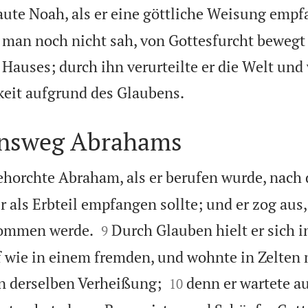
ute Noah, als er eine göttliche Weisung empf
e man noch nicht sah, von Gottesfurcht bewegt
 Hauses; durch ihn verurteilte er die Welt und

keit aufgrund des Glaubens.
ensweg Abrahams
horchte Abraham, als er berufen wurde, nach
r als Erbteil empfangen sollte; und er zog aus


kommen werde.
Durch Glauben hielt er sich 
9
 wie in einem fremden, und wohnte in Zelten 


n derselben Verheißung;
denn er wartete au
10