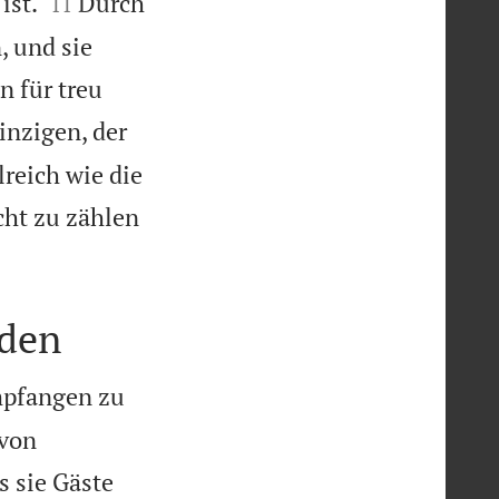


ist.
Durch
11
, und sie
n für treu
nzigen, der
reich wie die
cht zu zählen
rden
mpfangen zu
avon
 sie Gäste