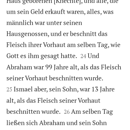
Haus geborenen [Knechte], und alle, die
um sein Geld erkauft waren, alles, was
männlich war unter seinen
Hausgenossen, und er beschnitt das
Fleisch ihrer Vorhaut am selben Tag, wie


Gott es ihm gesagt hatte.
Und
24
Abraham war 99 Jahre alt, als das Fleisch


seiner Vorhaut beschnitten wurde.
Ismael aber, sein Sohn, war 13 Jahre
25
alt, als das Fleisch seiner Vorhaut


beschnitten wurde.
Am selben Tag
26
ließen sich Abraham und sein Sohn