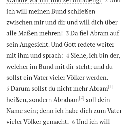
2
ich will meinen Bund schließen
zwischen mir und dir und will dich über


alle Maßen mehren!
Da fiel Abram auf
3
sein Angesicht. Und Gott redete weiter


mit ihm und sprach:
Siehe, ich bin der,
4
welcher im Bund mit dir steht; und du


sollst ein Vater vieler Völker werden.
[1]
Darum sollst du nicht mehr Abram
5
[2]
heißen, sondern Abraham
soll dein
Name sein; denn ich habe dich zum Vater


vieler Völker gemacht.
Und ich will
6