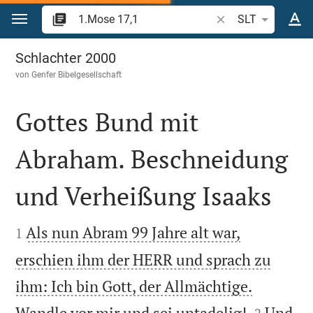
Zum Inhalt springen
Bibelstelle oder Beg
SLT
1.Mose 17
Schlachter 2000
von
Genfer Bibelgesellschaft
Gottes Bund mit
Abraham. Beschneidung
und Verheißung Isaaks


Als nun Abram 99 Jahre alt war,
1
erschien ihm der HERR und sprach zu
ihm: Ich bin Gott, der Allmächtige.


Wandle vor mir und sei untadelig!
Und