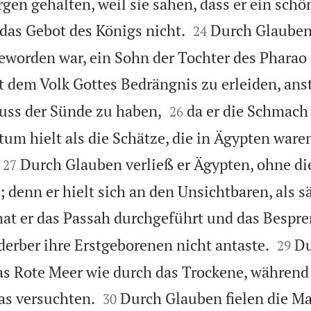
gen gehalten, weil sie sahen, dass er ein schö


 das Gebot des Königs nicht.
Durch Glauben
24
geworden war, ein Sohn der Tochter des Pharao
it dem Volk Gottes Bedrängnis zu erleiden, ans


uss der Sünde zu haben,
da er die Schmach
26
tum hielt als die Schätze, die in Ägypten ware


Durch Glauben verließ er Ägypten, ohne di
27
 denn er hielt sich an den Unsichtbaren, als sä
at er das Passah durchgeführt und das Bespr


derber ihre Erstgeborenen nicht antaste.
Du
29
as Rote Meer wie durch das Trockene, während


das versuchten.
Durch Glauben fielen die M
30