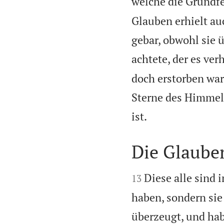
welche die Grundfe
Glauben erhielt au
gebar, obwohl sie ü
achtete, der es ver
doch erstorben war
Sterne des Himmels

ist.
Die Glaube


Diese alle sind
13
haben, sondern sie
überzeugt, und ha