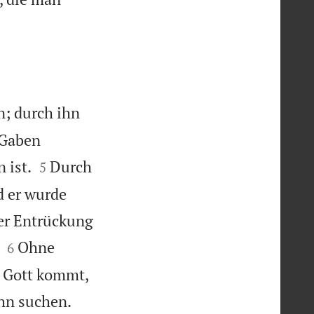
n; durch ihn
e Gaben


 ist.
Durch
5
d er wurde
ner Entrückung


Ohne
6
u Gott kommt,


ihn suchen.