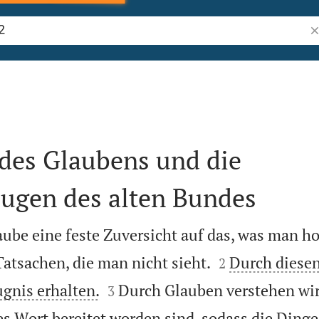
Bi
des Glaubens und die
ugen des alten Bundes
laube eine feste Zuversicht auf das, was man ho


tsachen, die man nicht sieht.
Durch diesen
2


ugnis erhalten.
Durch Glauben verstehen wir,
3
s Wort bereitet worden sind, sodass die Dinge