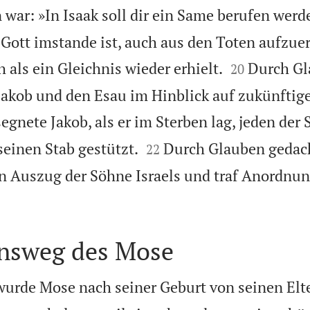
war: »In Isaak soll dir ein Same berufen werd
s Gott imstande ist, auch aus den Toten aufzue


 als ein Gleichnis wieder erhielt.
Durch G
20
Jakob und den Esau im Hinblick auf zukünftig
gnete Jakob, als er im Sterben lag, jeden der


seinen Stab gestützt.
Durch Glauben gedach
22
n Auszug der Söhne Israels und traf Anordnu
nsweg des Mose
urde Mose nach seiner Geburt von seinen Elte