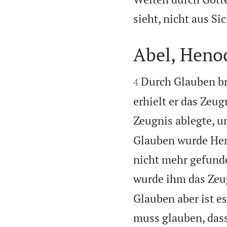
sieht, nicht aus S
Abel, Heno


Durch Glauben bra
4
erhielt er das Zeug
Zeugnis ablegte, un
Glauben wurde Heno
nicht mehr gefunde
wurde ihm das Zeug
Glauben aber ist e
muss glauben, dass