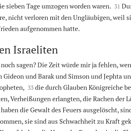


sie sieben Tage umzogen worden waren.
Du
31
e, nicht verloren mit den Ungläubigen, weil si

Frieden aufgenommen hatte.
en Israeliten
 noch sagen? Die Zeit würde mir ja fehlen, wen
on Gideon und Barak und Simson und Jephta u


opheten,
die durch Glauben Königreiche b
33
ten, Verheißungen erlangten, die Rachen der 
 haben die Gewalt des Feuers ausgelöscht, sin
kommen, sie sind aus Schwachheit zu Kraft g