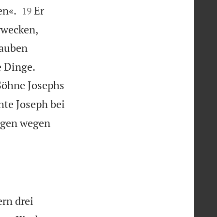


en«.
Er
19
rwecken,
lauben


e Dinge.
 Söhne Josephs
te Joseph bei
ngen wegen
rn drei