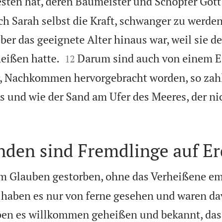
sten hat, deren Baumeister und Schöpfer Gott 
ch Sarah selbst die Kraft, schwanger zu werden
ber das geeignete Alter hinaus war, weil sie de


heißen hatte.
Darum sind auch von einem Ei
12
, Nachkommen hervorgebracht worden, so zahl
 und wie der Sand am Ufer des Meeres, der ni
nden sind Fremdlinge auf E
 im Glauben gestorben, ohne das Verheißene e
 haben es nur von ferne gesehen und waren d
ben es willkommen geheißen und bekannt, dass