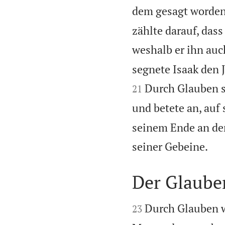
dem gesagt worden 
zählte darauf, das
weshalb er ihn auch
segnete Isaak den 
Durch Glauben se
21
und betete an, auf 
seinem Ende an de

seiner Gebeine.
Der Glaube


Durch Glauben w
23