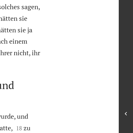
solches sagen,
hätten sie
tten sie ja
nach einem
rer nicht, ihr

und
wurde, und


atte,
zu
18