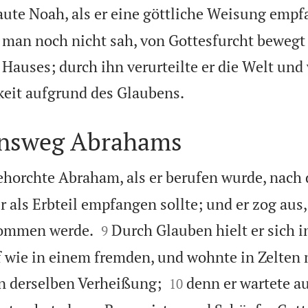
ute Noah, als er eine göttliche Weisung empf
e man noch nicht sah, von Gottesfurcht bewegt
 Hauses; durch ihn verurteilte er die Welt und

keit aufgrund des Glaubens.
ensweg Abrahams
horchte Abraham, als er berufen wurde, nach
r als Erbteil empfangen sollte; und er zog aus


kommen werde.
Durch Glauben hielt er sich 
9
 wie in einem fremden, und wohnte in Zelten 


n derselben Verheißung;
denn er wartete au
10