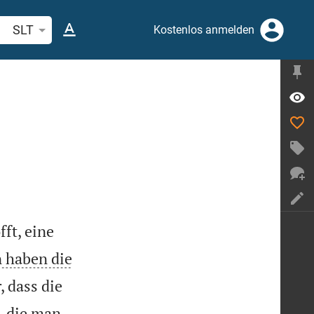
belstelle oder Begriff suchen
SLT
Kostenlos anmelden
fft, eine
 haben die
 dass die
, die man