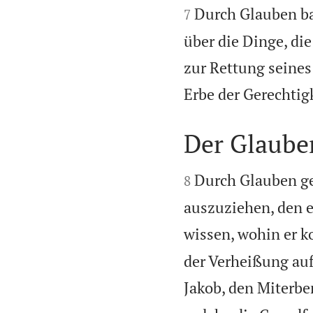
Durch Glauben ba
7
über die Dinge, di
zur Rettung seines
Erbe der Gerechtig
Der Glaub


Durch Glauben ge
8
auszuziehen, den e
wissen, wohin er 
der Verheißung auf
Jakob, den Miterbe