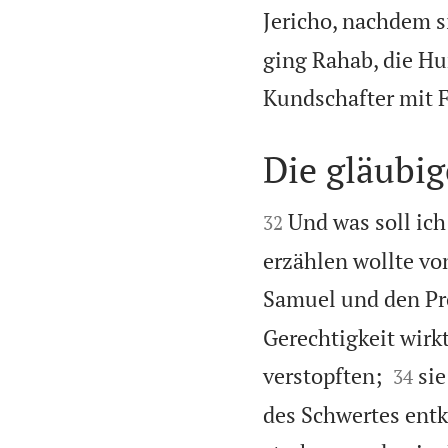
Jericho, nachdem 
ging Rahab, die Hur
Kundschafter mit 
Die gläubig


Und was soll ich
32
erzählen wollte v
Samuel und den Pr
Gerechtigkeit wirk


verstopften;
sie
34
des Schwertes ent