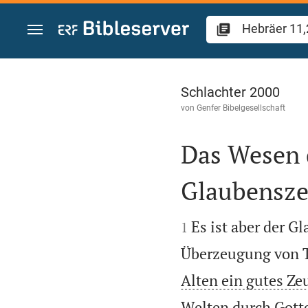
Zum Inhalt springen
Hebräer 11
Schlachter 2000
von
Genfer Bibelgesellschaft
Das Wesen 
Glaubensze


Es ist aber der G
1
Überzeugung von Ta
Alten ein gutes Ze
Welten durch Gotte