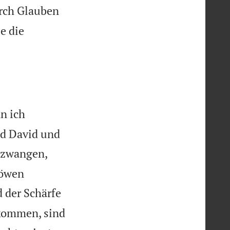
rch Glauben
e die
n ich
nd David und
ezwangen,
Löwen
d der Schärfe
ekommen, sind