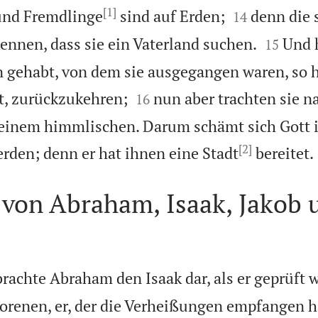
[1]


und Fremdlinge
sind auf Erden;
denn die 
14


ennen, dass sie ein Vaterland suchen.
Und 
15
n gehabt, von dem sie ausgegangen waren, so hä


t, zurückzukehren;
nun aber trachten sie 
16
einem himmlischen. Darum schämt sich Gott ih
[2]
rden; denn er hat ihnen eine Stadt
bereitet.
 von Abraham, Isaak, Jakob 
rachte Abraham den Isaak dar, als er geprüft 
orenen, er, der die Verheißungen empfangen h