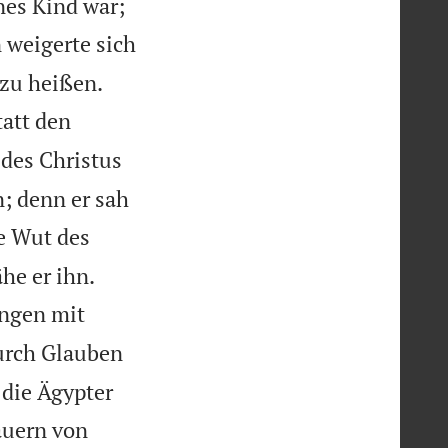
nes Kind war;
 weigerte sich


 zu heißen.
tatt den
 des Christus
n; denn er sah
e Wut des


he er ihn.
engen mit
rch Glauben
 die Ägypter
auern von