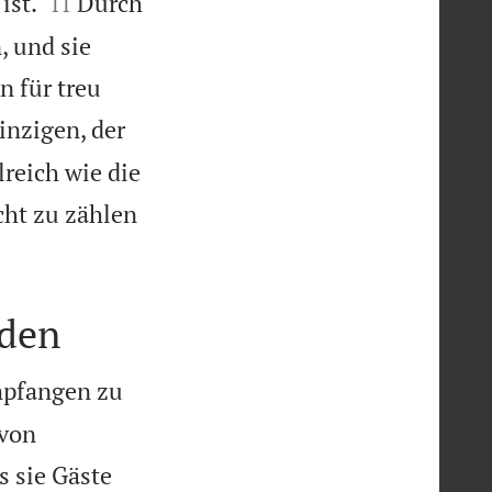


ist.
Durch
11
, und sie
n für treu
nzigen, der
reich wie die
cht zu zählen
rden
mpfangen zu
avon
 sie Gäste