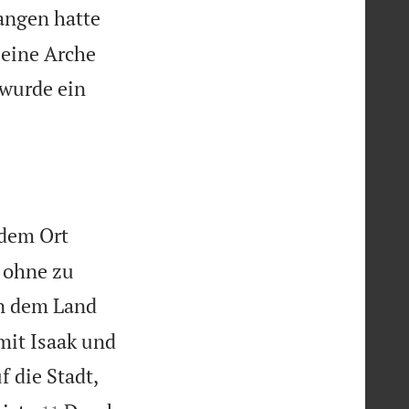
angen hatte
 eine Arche
 wurde ein
 dem Ort
, ohne zu
in dem Land
mit Isaak und
f die Stadt,