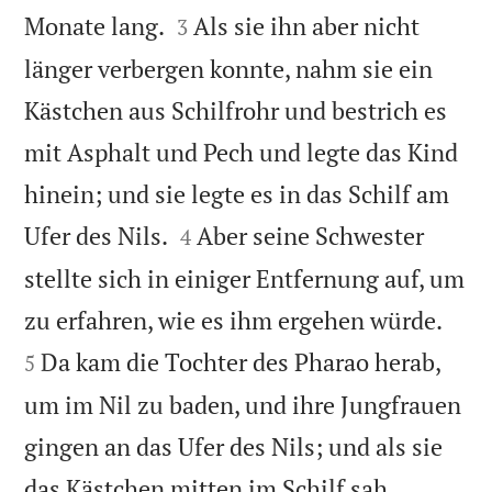


Monate lang.
Als sie ihn aber nicht
3
länger verbergen konnte, nahm sie ein
Kästchen aus Schilfrohr und bestrich es
mit Asphalt und Pech und legte das Kind
hinein; und sie legte es in das Schilf am


Ufer des Nils.
Aber seine Schwester
4
stellte sich in einiger Entfernung auf, um


zu erfahren, wie es ihm ergehen würde.
Da kam die Tochter des Pharao herab,
5
um im Nil zu baden, und ihre Jungfrauen
gingen an das Ufer des Nils; und als sie
das Kästchen mitten im Schilf sah,