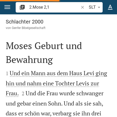
Zum Inhalt springen
Bibelstelle oder Beg
SLT
2.Mose 2
Schlachter 2000
von
Genfer Bibelgesellschaft
Moses Geburt und
Bewahrung


Und ein Mann aus dem Haus Levi ging
1
hin und nahm eine Tochter Levis zur


Frau.
Und die Frau wurde schwanger
2
und gebar einen Sohn. Und als sie sah,
dass er schön war, verbarg sie ihn drei