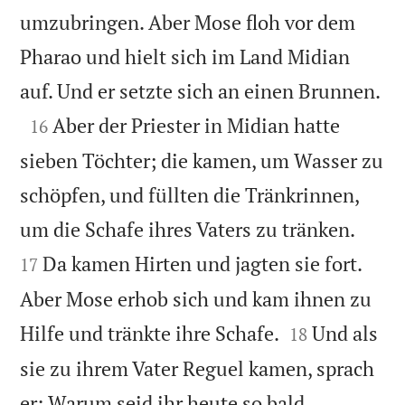
umzubringen. Aber Mose floh vor dem
Pharao und hielt sich im Land Midian

auf. Und er setzte sich an einen Brunnen.

Aber der Priester in Midian hatte
16
sieben Töchter; die kamen, um Wasser zu
schöpfen, und füllten die Tränkrinnen,


um die Schafe ihres Vaters zu tränken.
Da kamen Hirten und jagten sie fort.
17
Aber Mose erhob sich und kam ihnen zu


Hilfe und tränkte ihre Schafe.
Und als
18
sie zu ihrem Vater Reguel kamen, sprach
er: Warum seid ihr heute so bald