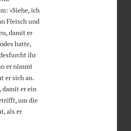
m: »Siehe, ich
an Fleisch und
en, damit er
odes hatte,
desfurcht ihr
n er nimmt


 er sich an.
 damit er ein
trifft, um die
t, als er