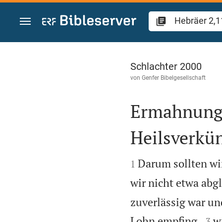
Zum Inhalt springen
Hebräer 2
Schlachter 2000
von
Genfer Bibelgesellschaft
Ermahnung, 
Heilsverkü


Darum sollten wir
1
wir nicht etwa abgl
zuverlässig war u


Lohn empfing,
w
3