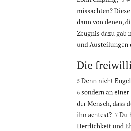
missachten? Diese 
dann von denen, di
Zeugnis dazu gab 
und Austeilungen d
Die freiwil


Denn nicht Engeln
5
sondern an einer 
6
der Mensch, dass d


ihn achtest?
Du h
7
Herrlichkeit und E