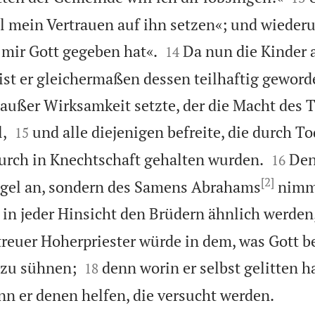
l mein Vertrauen auf ihn setzen«; und wiederu


 mir Gott gegeben hat«.
Da nun die Kinder 
14
 ist er gleichermaßen dessen teilhaftig geword
außer Wirksamkeit setzte, der die Macht des T


,
und alle diejenigen befreite, die durch To
15


urch in Knechtschaft gehalten wurden.
Den
16
[2]
Engel an, sondern des Samens Abrahams
nimmt
in jeder Hinsicht den Brüdern ähnlich werden,
reuer Hoherpriester würde in dem, was Gott be


 zu sühnen;
denn worin er selbst gelitten ha
18

nn er denen helfen, die versucht werden.