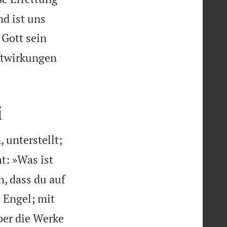
d ist uns
 Gott sein
ftwirkungen
i


 unterstellt;
t: »Was ist
, dass du auf
e Engel; mit
ber die Werke