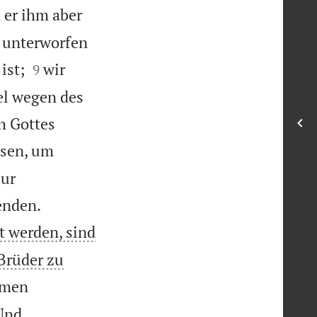
 er ihm aber
t unterworfen


ist;
wir
9
gel wegen des
ch Gottes
sen, um
zur


enden.
t werden, sind
 Brüder zu
amen
Und