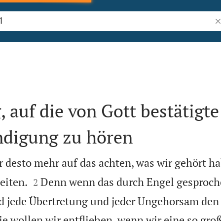
Bi
auf die von Gott bestätigte
ndigung zu hören
 desto mehr auf das achten, was wir gehört h


eiten.
Denn wenn das durch Engel gesproch
2
nd jede Übertretung und jeder Ungehorsam den
ie wollen wir entfliehen, wenn wir eine so gro