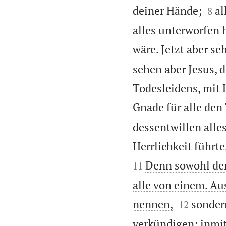


deiner Hände;
al
8
alles unterworfen h
wäre. Jetzt aber se
sehen aber Jesus, 
Todesleidens, mit H
Gnade für alle den
dessentwillen alles
Herrlichkeit führte
Denn sowohl der,
11
alle von einem. Au


nennen,
sonder
12
verkündigen; inmit