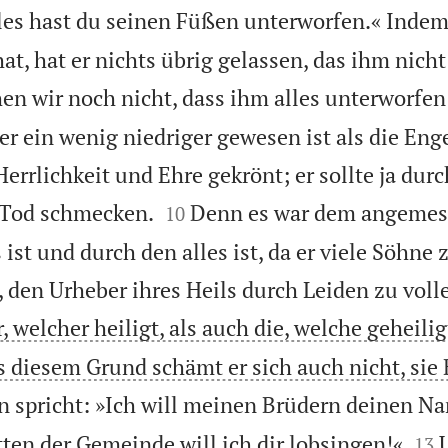
les hast du seinen Füßen unterworfen.« Indem
at, hat er nichts übrig gelassen, das ihm nich
hen wir noch nicht, dass ihm alles unterworfen 
der ein wenig niedriger gewesen ist als die En
errlichkeit und Ehre gekrönt; er sollte ja dur


 Tod schmecken.
Denn es war dem angemes
10
 ist und durch den alles ist, da er viele Söhne 
, den Urheber ihres Heils durch Leiden zu voll
 welcher heiligt, als auch die, welche geheilig
s diesem Grund schämt er sich auch nicht, sie
n spricht: »Ich will meinen Brüdern deinen N


ten der Gemeinde will ich dir lobsingen!«
13