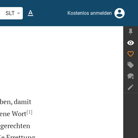
belstelle oder Begriff suchen
SLT
Kostenlos anmelden
aben, damit
[1]
ene Wort
 gerechten
ße Errettung