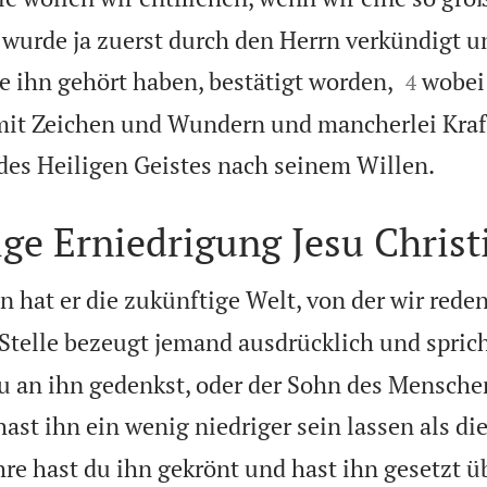
wurde ja zuerst durch den Herrn verkündigt un


e ihn gehört haben, bestätigt worden,
wobei
4
mit Zeichen und Wundern und mancherlei Kra

es Heiligen Geistes nach seinem Willen.
lige Erniedrigung Jesu Christ
 hat er die zukünftige Welt, von der wir reden,
Stelle bezeugt jemand ausdrücklich und sprich
u an ihn gedenkst, oder der Sohn des Menschen
ast ihn ein wenig niedriger sein lassen als di
hre hast du ihn gekrönt und hast ihn gesetzt ü