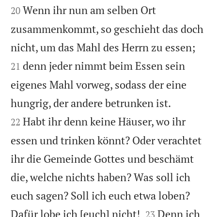
Wenn ihr nun am selben Ort
20
zusammenkommt, so geschieht das doch


nicht, um das Mahl des Herrn zu essen;
denn jeder nimmt beim Essen sein
21
eigenes Mahl vorweg, sodass der eine


hungrig, der andere betrunken ist.
Habt ihr denn keine Häuser, wo ihr
22
essen und trinken könnt? Oder verachtet
ihr die Gemeinde Gottes und beschämt
die, welche nichts haben? Was soll ich
euch sagen? Soll ich euch etwa loben?


Dafür lobe ich [euch] nicht!
Denn ich
23