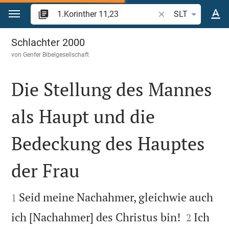
Zum Inhalt springen
Bibelstelle oder Beg
SLT
1.Korinther 11
Schlachter 2000
von
Genfer Bibelgesellschaft
Die Stellung des Mannes
als Haupt und die
Bedeckung des Hauptes
der Frau


Seid meine Nachahmer, gleichwie auch
1


ich [Nachahmer] des Christus bin!
Ich
2