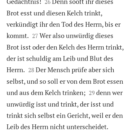


Gedächtnis!
Denn sooft ihr dieses
26
Brot esst und diesen Kelch trinkt,
verkündigt ihr den Tod des Herrn, bis er


kommt.
Wer also unwürdig dieses
27
Brot isst oder den Kelch des Herrn trinkt,
der ist schuldig am Leib und Blut des


Herrn.
Der Mensch prüfe aber sich
28
selbst, und so soll er von dem Brot essen


und aus dem Kelch trinken;
denn wer
29
unwürdig isst und trinkt, der isst und
trinkt sich selbst ein Gericht, weil er den


Leib des Herrn nicht unterscheidet.