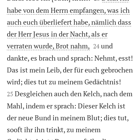
habe von dem Herrn empfangen, was ich
auch euch überliefert habe, nämlich dass
der Herr Jesus in der Nacht, als er


verraten wurde, Brot nahm,
und
24
dankte, es brach und sprach: Nehmt, esst!
Das ist mein Leib, der für euch gebrochen


wird; dies tut zu meinem Gedächtnis!
Desgleichen auch den Kelch, nach dem
25
Mahl, indem er sprach: Dieser Kelch ist
der neue Bund in meinem Blut; dies tut,
sooft ihr ihn trinkt, zu meinem