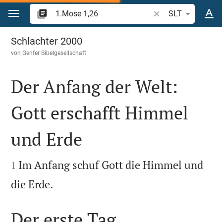
Zum Inhalt springen
Bibelstelle oder Beg
SLT
1.Mose 1
Schlachter 2000
von
Genfer Bibelgesellschaft
Der Anfang der Welt:
Gott erschafft Himmel
und Erde


Im Anfang schuf Gott die Himmel und
1

die Erde.
Der erste Tag