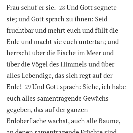


Frau schuf er sie.
Und Gott segnete
28
sie; und Gott sprach zu ihnen: Seid
fruchtbar und mehrt euch und füllt die
Erde und macht sie euch untertan; und
herrscht über die Fische im Meer und
über die Vögel des Himmels und über
alles Lebendige, das sich regt auf der


Erde!
Und Gott sprach: Siehe, ich habe
29
euch alles samentragende Gewächs
gegeben, das auf der ganzen
Erdoberfläche wächst, auch alle Bäume,
an denen samentragende Früchte sind.