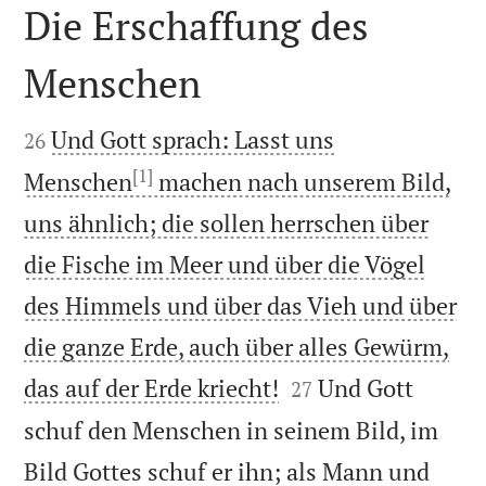
Die Erschaffung des
Menschen


Und Gott sprach: Lasst uns
26
[1]
Menschen
machen nach unserem Bild,
uns ähnlich; die sollen herrschen über
die Fische im Meer und über die Vögel
des Himmels und über das Vieh und über
die ganze Erde, auch über alles Gewürm,


das auf der Erde kriecht!
Und Gott
27
schuf den Menschen in seinem Bild, im
Bild Gottes schuf er ihn; als Mann und