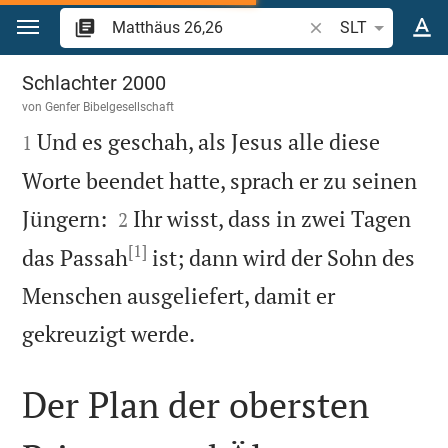
Zum Inhalt springen
Bibelstelle oder Beg
SLT
Matthäus 26
Schlachter 2000
von
Genfer Bibelgesellschaft

Und es geschah, als Jesus alle diese
1
Worte beendet hatte, sprach er zu seinen


Jüngern:
Ihr wisst, dass in zwei Tagen
2
[1]
das Passah
ist; dann wird der Sohn des
Menschen ausgeliefert, damit er

gekreuzigt werde.
Der Plan der obersten