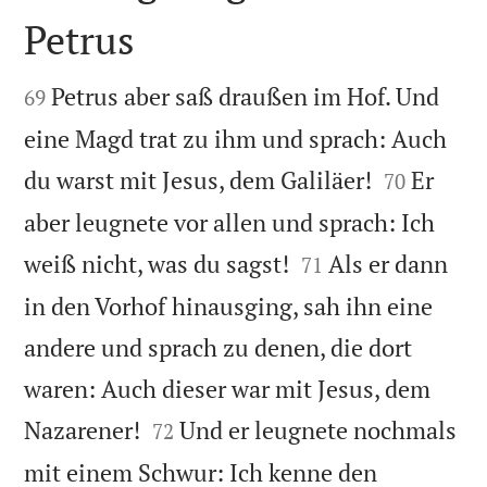
Petrus


Petrus aber saß draußen im Hof. Und
69
eine Magd trat zu ihm und sprach: Auch


du warst mit Jesus, dem Galiläer!
Er
70
aber leugnete vor allen und sprach: Ich


weiß nicht, was du sagst!
Als er dann
71
in den Vorhof hinausging, sah ihn eine
andere und sprach zu denen, die dort
waren: Auch dieser war mit Jesus, dem


Nazarener!
Und er leugnete nochmals
72
mit einem Schwur: Ich kenne den