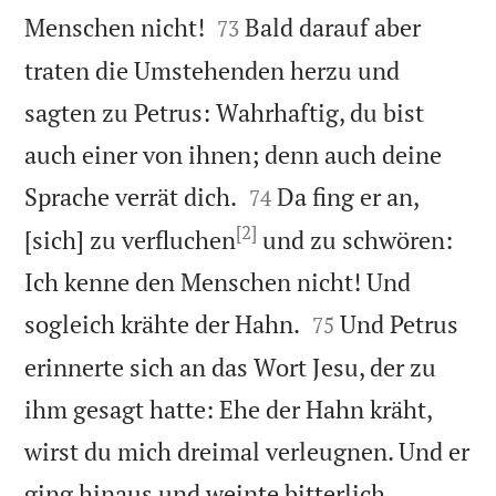


Menschen nicht!
Bald darauf aber
73
traten die Umstehenden herzu und
sagten zu Petrus: Wahrhaftig, du bist
auch einer von ihnen; denn auch deine


Sprache verrät dich.
Da fing er an,
74
[2]
[sich] zu verfluchen
und zu schwören:
Ich kenne den Menschen nicht! Und


sogleich krähte der Hahn.
Und Petrus
75
erinnerte sich an das Wort Jesu, der zu
ihm gesagt hatte: Ehe der Hahn kräht,
wirst du mich dreimal verleugnen. Und er

ging hinaus und weinte bitterlich.