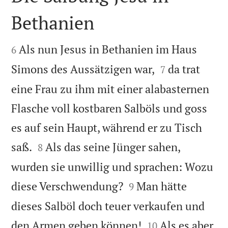
Bethanien


Als nun Jesus in Bethanien im Haus
6


Simons des Aussätzigen war,
da trat
7
eine Frau zu ihm mit einer alabasternen
Flasche voll kostbaren Salböls und goss
es auf sein Haupt, während er zu Tisch


saß.
Als das seine Jünger sahen,
8
wurden sie unwillig und sprachen: Wozu


diese Verschwendung?
Man hätte
9
dieses Salböl doch teuer verkaufen und


den Armen geben können!
Als es aber
10