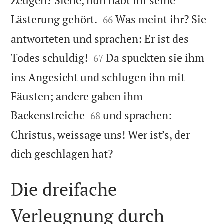
Zeugen? Siehe, nun habt ihr seine


Lästerung gehört.
Was meint ihr? Sie
66
antworteten und sprachen: Er ist des


Todes schuldig!
Da spuckten sie ihm
67
ins Angesicht und schlugen ihn mit
Fäusten; andere gaben ihm


Backenstreiche
und sprachen:
68
Christus, weissage uns! Wer ist’s, der

dich geschlagen hat?
Die dreifache
Verleugnung durch