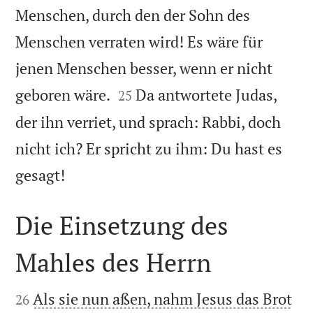
Menschen, durch den der Sohn des
Menschen verraten wird! Es wäre für
jenen Menschen besser, wenn er nicht


geboren wäre.
Da antwortete Judas,
25
der ihn verriet, und sprach: Rabbi, doch
nicht ich? Er spricht zu ihm: Du hast es

gesagt!
Die Einsetzung des
Mahles des Herrn


Als sie nun aßen, nahm Jesus das Brot
26