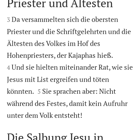
Priester und Ältesten


Da versammelten sich die obersten
3
Priester und die Schriftgelehrten und die
Ältesten des Volkes im Hof des


Hohenpriesters, der Kajaphas hieß.
Und sie hielten miteinander Rat, wie sie
4
Jesus mit List ergreifen und töten


könnten.
Sie sprachen aber: Nicht
5
während des Festes, damit kein Aufruhr

unter dem Volk entsteht!
Die Salbung Jesu in