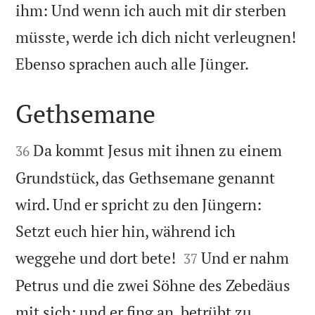
ihm: Und wenn ich auch mit dir sterben
müsste, werde ich dich nicht verleugnen!

Ebenso sprachen auch alle Jünger.
Gethsemane


Da kommt Jesus mit ihnen zu einem
36
Grundstück, das Gethsemane genannt
wird. Und er spricht zu den Jüngern:
Setzt euch hier hin, während ich


weggehe und dort bete!
Und er nahm
37
Petrus und die zwei Söhne des Zebedäus
mit sich; und er fing an, betrübt zu