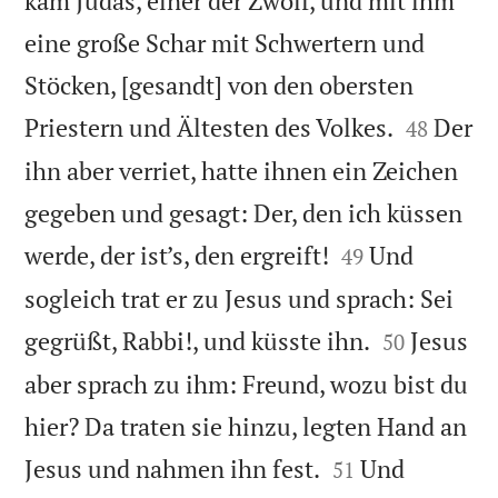
kam Judas, einer der Zwölf, und mit ihm
eine große Schar mit Schwertern und
Stöcken, [gesandt] von den obersten


Priestern und Ältesten des Volkes.
Der
48
ihn aber verriet, hatte ihnen ein Zeichen
gegeben und gesagt: Der, den ich küssen


werde, der ist’s, den ergreift!
Und
49
sogleich trat er zu Jesus und sprach: Sei


gegrüßt, Rabbi!, und küsste ihn.
Jesus
50
aber sprach zu ihm: Freund, wozu bist du
hier? Da traten sie hinzu, legten Hand an


Jesus und nahmen ihn fest.
Und
51