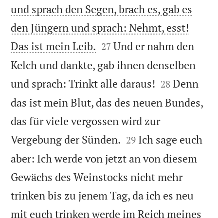
und sprach den Segen, brach es, gab es
den Jüngern und sprach: Nehmt, esst!


Das ist mein Leib.
Und er nahm den
27
Kelch und dankte, gab ihnen denselben


und sprach: Trinkt alle daraus!
Denn
28
das ist mein Blut, das des neuen Bundes,
das für viele vergossen wird zur


Vergebung der Sünden.
Ich sage euch
29
aber: Ich werde von jetzt an von diesem
Gewächs des Weinstocks nicht mehr
trinken bis zu jenem Tag, da ich es neu
mit euch trinken werde im Reich meines