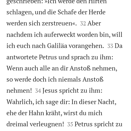
geschrieben: »Ich werde den Hirten
schlagen, und die Schafe der Herde


werden sich zerstreuen«.
Aber
32
nachdem ich auferweckt worden bin, will


ich euch nach Galiläa vorangehen.
Da
33
antwortete Petrus und sprach zu ihm:
Wenn auch alle an dir Anstoß nehmen,
so werde doch ich niemals Anstoß


nehmen!
Jesus spricht zu ihm:
34
Wahrlich, ich sage dir: In dieser Nacht,
ehe der Hahn kräht, wirst du mich


dreimal verleugnen!
Petrus spricht zu
35