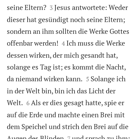


seine Eltern?
Jesus antwortete: Weder
3
dieser hat gesündigt noch seine Eltern;
sondern an ihm sollten die Werke Gottes


offenbar werden!
Ich muss die Werke
4
dessen wirken, der mich gesandt hat,
solange es Tag ist; es kommt die Nacht,


da niemand wirken kann.
Solange ich
5
in der Welt bin, bin ich das Licht der


Welt.
Als er dies gesagt hatte, spie er
6
auf die Erde und machte einen Brei mit
dem Speichel und strich den Brei auf die


Augen des Blinden
und sprach zu ihm:
7