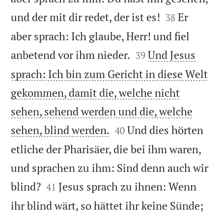


und der mit dir redet, der ist es!
Er
38
aber sprach: Ich glaube, Herr! und fiel


anbetend vor ihm nieder.
Und Jesus
39
sprach: Ich bin zum Gericht in diese Welt
gekommen, damit die, welche nicht
sehen, sehend werden und die, welche


sehen, blind werden.
Und dies hörten
40
etliche der Pharisäer, die bei ihm waren,
und sprachen zu ihm: Sind denn auch wir


blind?
Jesus sprach zu ihnen: Wenn
41
ihr blind wärt, so hättet ihr keine Sünde;