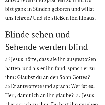
bist ganz in Sünden geboren und willst

uns lehren? Und sie stießen ihn hinaus.
Blinde sehen und
Sehende werden blind


Jesus hörte, dass sie ihn ausgestoßen
35
hatten, und als er ihn fand, sprach er zu


ihm: Glaubst du an den Sohn Gottes?
Er antwortete und sprach: Wer ist es,
36


Herr, damit ich an ihn glaube?
Jesus
37
aber sprach zu ihm: Du hast ihn gesehen,