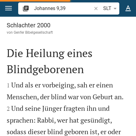
Zum Inhalt springen
Bibelstelle oder Beg
SLT
Johannes 9
Schlachter 2000
von
Genfer Bibelgesellschaft
Die Heilung eines
Blindgeborenen


Und als er vorbeiging, sah er einen
1


Menschen, der blind war von Geburt an.
Und seine Jünger fragten ihn und
2
sprachen: Rabbi, wer hat gesündigt,
sodass dieser blind geboren ist, er oder