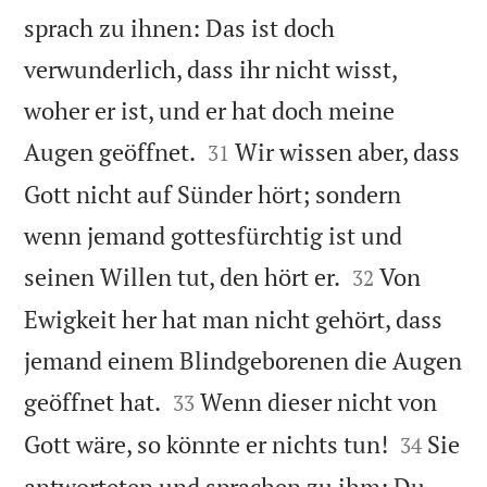
sprach zu ihnen: Das ist doch
verwunderlich, dass ihr nicht wisst,
woher er ist, und er hat doch meine


Augen geöffnet.
Wir wissen aber, dass
31
Gott nicht auf Sünder hört; sondern
wenn jemand gottesfürchtig ist und


seinen Willen tut, den hört er.
Von
32
Ewigkeit her hat man nicht gehört, dass
jemand einem Blindgeborenen die Augen


geöffnet hat.
Wenn dieser nicht von
33


Gott wäre, so könnte er nichts tun!
Sie
34
antworteten und sprachen zu ihm: Du