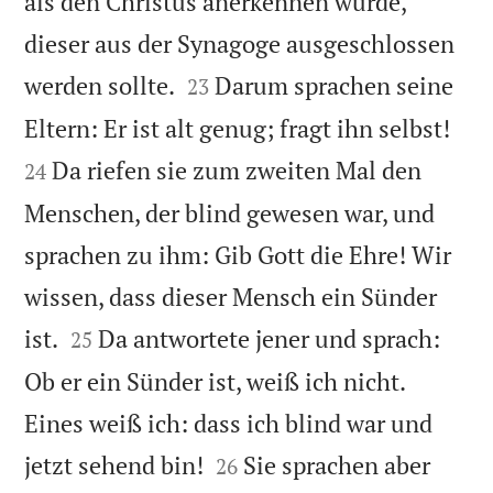
als den Christus anerkennen würde,
dieser aus der Synagoge ausgeschlossen


werden sollte.
Darum sprachen seine
23


Eltern: Er ist alt genug; fragt ihn selbst!
Da riefen sie zum zweiten Mal den
24
Menschen, der blind gewesen war, und
sprachen zu ihm: Gib Gott die Ehre! Wir
wissen, dass dieser Mensch ein Sünder


ist.
Da antwortete jener und sprach:
25
Ob er ein Sünder ist, weiß ich nicht.
Eines weiß ich: dass ich blind war und


jetzt sehend bin!
Sie sprachen aber
26