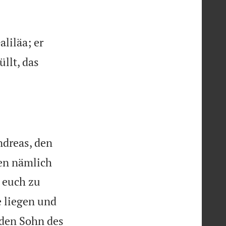
liläa; er
üllt, das

ndreas, den
ren nämlich
 euch zu
e liegen und
, den Sohn des