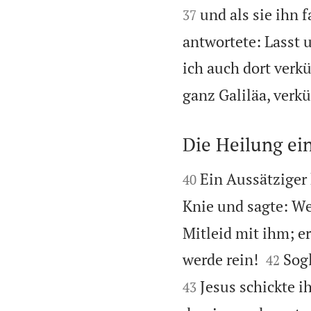
und als sie ihn 
37
antwortete: Lasst 
ich auch dort ver
ganz Galiläa, verk
Die Heilung ei


Ein Aussätziger 
40
Knie und sagte: We
Mitleid mit ihm; er


werde rein!
Sog
42
Jesus schickte i
43