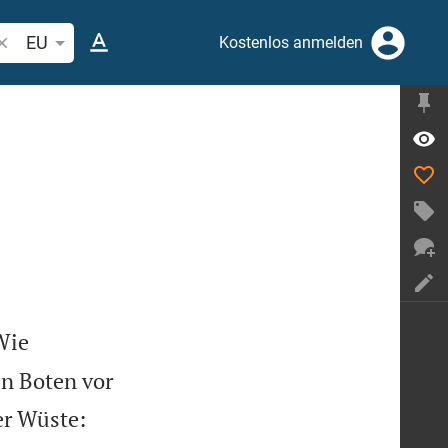
ibelstelle oder Begriff suchen
EU
Kostenlos anmelden
Wie
en Boten vor
er Wüste: