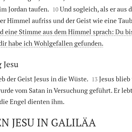


im Jordan taufen.
Und sogleich, als er aus
10
 der Himmel aufriss und der Geist wie eine Tau
d eine Stimme aus dem Himmel sprach: Du bi

 dir habe ich Wohlgefallen gefunden.
 Jesu


eb der Geist Jesus in die Wüste.
Jesus blieb
13
urde vom Satan in Versuchung geführt. Er lebt

die Engel dienten ihm.
N JESU IN GALILÄA