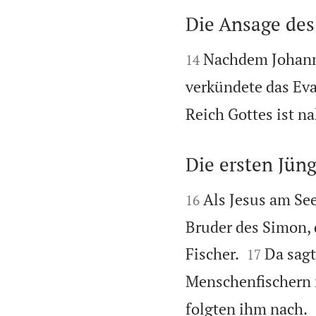

Die Ansage de


Nachdem Johanne
14
verkündete das Ev
Reich Gottes ist n
Die ersten Jüng


Als Jesus am Se
16
Bruder des Simon, 


Fischer.
Da sagt
17
Menschenfischern
folgten ihm nach.