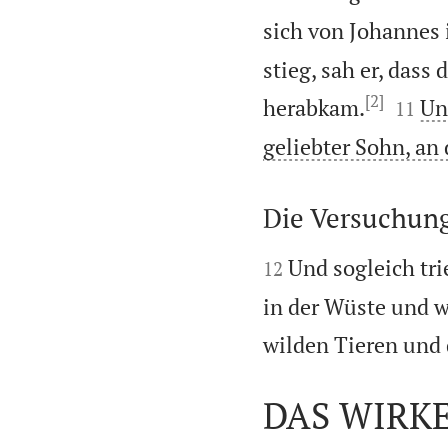
sich von Johannes 
stieg, sah er, dass
[2]


herabkam.
Un
11
geliebter Sohn, an
Die Versuchung


Und sogleich tri
12
in der Wüste und w
wilden Tieren und 
DAS WIRKE