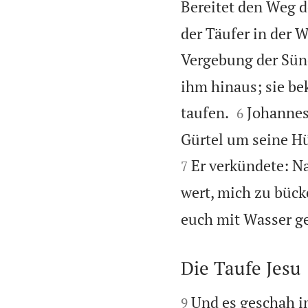
Bereitet den Weg d
der Täufer in der 
Vergebung der Sün
ihm hinaus; sie be


taufen.
Johannes
6
Gürtel um seine H
Er verkündete: Nac
7
wert, mich zu bück
euch mit Wasser ge
Die Taufe Jesu


Und es geschah in
9