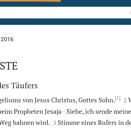
B
 2016
STE
des Täufers
[1]


eliums von Jesus Christus, Gottes Sohn.
2
beim Propheten Jesaja - Siehe, ich sende mein


n Weg bahnen wird.
Stimme eines Rufers in d
3