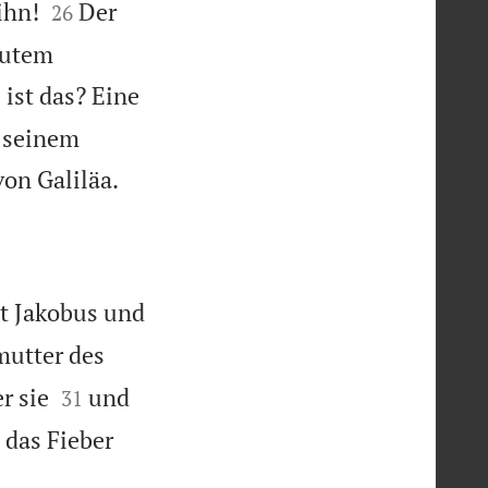


ihn!
Der
26
autem
 ist das? Eine
n seinem

von Galiläa.
t Jakobus und
mutter des


r sie
und
31
h das Fieber