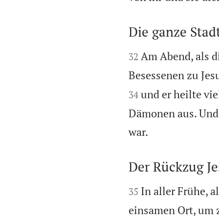
Die ganze Stadt


Am Abend, als d
32
Besessenen zu Jes
und er heilte vie
34
Dämonen aus. Und e

war.
Der Rückzug Je


In aller Frühe, 
35
einsamen Ort, um 