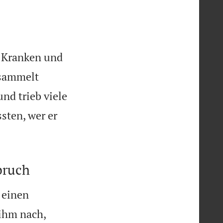
e Kranken und


rsammelt
und trieb viele
sten, wer er
bruch
n einen


 ihm nach,