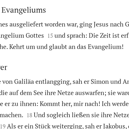
s Evangeliums
s ausgeliefert worden war, ging Jesus nach Ga


angelium Gottes
und sprach: Die Zeit ist erf
15
ahe. Kehrt um und glaubt an das Evangelium!
er
e von Galiläa entlangging, sah er Simon und A
die auf dem See ihre Netze auswarfen; sie wa
e er zu ihnen: Kommt her, mir nach! Ich werde


 machen.
Und sogleich ließen sie ihre Netz
18


Als er ein Stück weiterging, sah er Jakobus
19