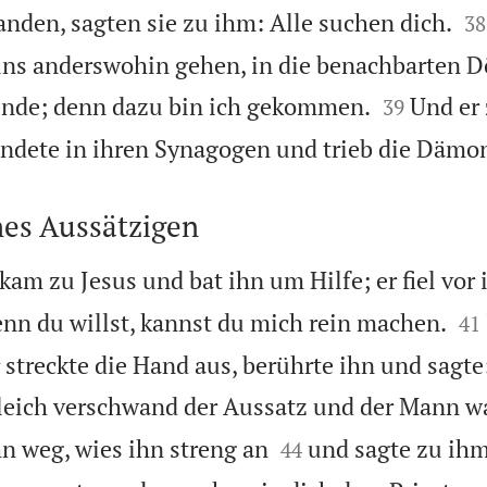


fanden, sagten sie zu ihm: Alle suchen dich.
38
uns anderswohin gehen, in die benachbarten Dö


künde; denn dazu bin ich gekommen.
Und er
39
ündete in ihren Synagogen und trieb die Dämo
nes Aussätzigen
kam zu Jesus und bat ihn um Hilfe; er fiel vor 


nn du willst, kannst du mich rein machen.
41
 streckte die Hand aus, berührte ihn und sagte: 
leich verschwand der Aussatz und der Mann wa


hn weg, wies ihn streng an
und sagte zu ihm
44