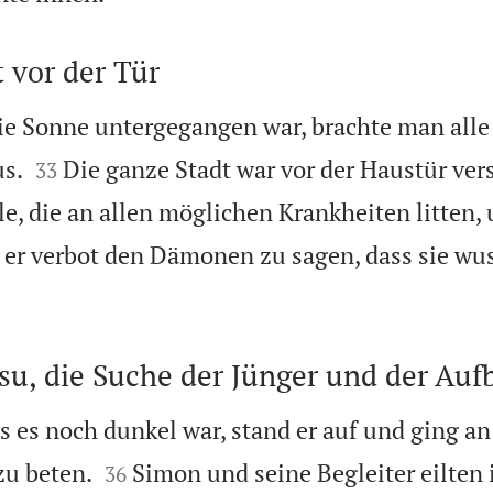
 vor der Tür
ie Sonne untergegangen war, brachte man all


us.
Die ganze Stadt war vor der Haustür ve
33
le, die an allen möglichen Krankheiten litten, 
r verbot den Dämonen zu sagen, dass sie wus
su, die Suche der Jünger und der Auf
als es noch dunkel war, stand er auf und ging a


zu beten.
Simon und seine Begleiter eilten
36