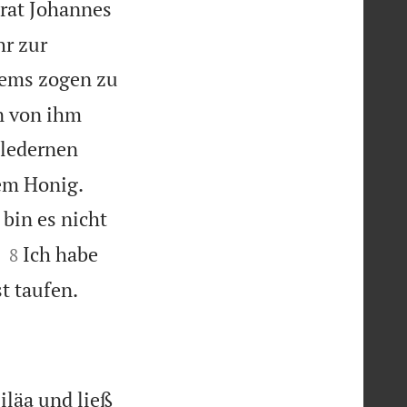
trat Johannes
hr zur
lems zogen zu
n von ihm
 ledernen


em Honig.
 bin es nicht


Ich habe
8

t taufen.
iläa und ließ