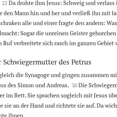


Da drohte ihm Jesus: Schweig und verlass 
25
te den Mann hin und her und verließ ihn mit l
schraken alle und einer fragte den andern: Was
lmacht: Sogar die unreinen Geister gehorche
 Ruf verbreitete sich rasch im ganzen Gebiet 
r Schwiegermutter des Petrus
ogleich die Synagoge und gingen zusammen mi


aus des Simon und Andreas.
Die Schwieger
30
r im Bett. Sie sprachen sogleich mit Jesus übe
ste sie an der Hand und richtete sie auf. Da wic

nte ihnen.