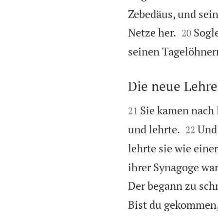
Zebedäus, und sein


Netze her.
Sogle
20
seinen Tagelöhnern
Die neue Lehre


Sie kamen nach 
21


und lehrte.
Und 
22
lehrte sie wie eine
ihrer Synagoge war
Der begann zu schr
Bist du gekommen, 