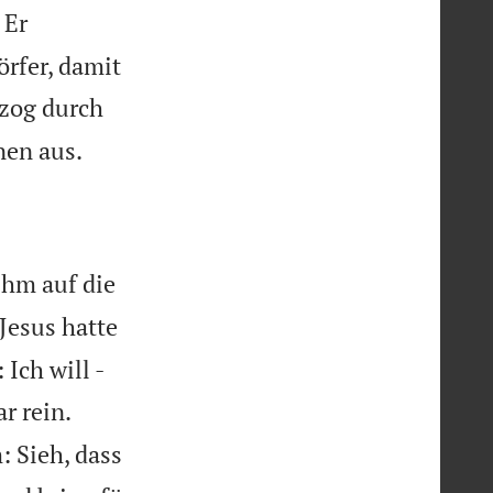
Er
rfer, damit
 zog durch

nen aus.
ihm auf die
Jesus hatte
Ich will -


r rein.
: Sieh, dass