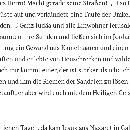


es Herrn! Macht gerade seine Straßen! -,
so 
4
Wüste auf und verkündete eine Taufe der Umke


den.
Ganz Judäa und alle Einwohner Jerusa
5
kannten ihre Sünden und ließen sich im Jorda
 trug ein Gewand aus Kamelhaaren und einen
üften und er lebte von Heuschrecken und wild
h mir kommt einer, der ist stärker als ich; ich
en und ihm die Riemen der Sandalen zu lösen.
tauft, er aber wird euch mit dem Heiligen Geis
 jenen Tagen, da kam Jesus aus Nazaret in Gal