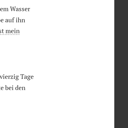
 dem Wasser
be auf ihn
st mein
 vierzig Tage
e bei den