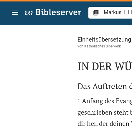
Zum Inhalt springen
Markus 1
Einheitsübersetzung
von
Katholisches Bibelwerk
IN DER WÜ

Das Auftreten 


Anfang des Evang
1
geschrieben steht 
dir her, der deine