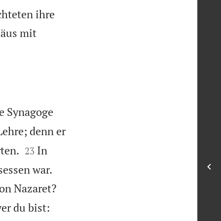
chteten ihre
däus mit
ie Synagoge
ehre; denn er


rten.
In
23
sessen war.
von Nazaret?
er du bist: