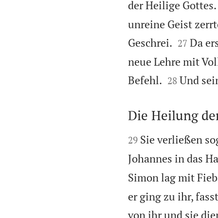
der Heilige Gottes.
unreine Geist zerr


Geschrei.
Da er
27
neue Lehre mit Vol


Befehl.
Und sein
28
Die Heilung de


Sie verließen s
29
Johannes in das H
Simon lag mit Fiebe
er ging zu ihr, fas
von ihr und sie die