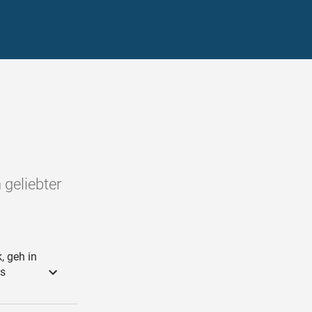
geliebter
, geh in
ls