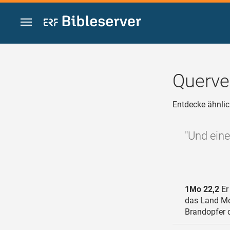
Zum Inhalt springen
Querve
Entdecke ähnlic
"Und ein
1Mo 22,2
Er
das Land Mor
Brandopfer d