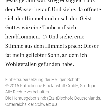
Jesus getauft war, stieg er sogleich aus
dem Wasser herauf. Und siehe, da öffnete
sich der Himmel und er sah den Geist
Gottes wie eine Taube auf sich


herabkommen.
Und siehe, eine
17
Stimme aus dem Himmel sprach: Dieser
ist mein geliebter Sohn, an dem ich

Wohlgefallen gefunden habe.
Einheitsübersetzung der Heiligen Schrift
© 2016 Katholische Bibelanstalt GmbH, Stuttgart
Alle Rechte vorbehalten.
Die Herausgeber sind: (Erz-)Bischöfe Deutschlands,
Österreichs, der Schweiz u.a.