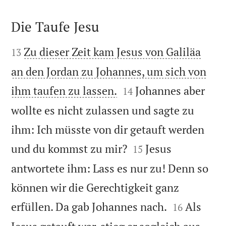
Die Taufe Jesu


Zu dieser Zeit kam Jesus von Galiläa
13
an den Jordan zu Johannes, um sich von


ihm taufen zu lassen.
Johannes aber
14
wollte es nicht zulassen und sagte zu
ihm: Ich müsste von dir getauft werden


und du kommst zu mir?
Jesus
15
antwortete ihm: Lass es nur zu! Denn so
können wir die Gerechtigkeit ganz


erfüllen. Da gab Johannes nach.
Als
16