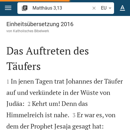
Zum Inhalt springen
Bibelstelle oder Be
EU
Matthäus 3
Einheitsübersetzung 2016
von
Katholisches Bibelwerk
Das Auftreten des
Täufers


In jenen Tagen trat Johannes der Täufer
1
auf und verkündete in der Wüste von


Judäa:
Kehrt um! Denn das
2


Himmelreich ist nahe.
Er war es, von
3
dem der Prophet Jesaja gesagt hat: