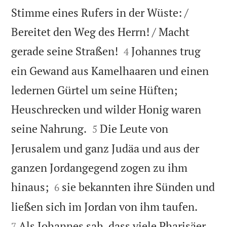
Stimme eines Rufers in der Wüste: /
Bereitet den Weg des Herrn! / Macht


gerade seine Straßen!
Johannes trug
4
ein Gewand aus Kamelhaaren und einen
ledernen Gürtel um seine Hüften;
Heuschrecken und wilder Honig waren


seine Nahrung.
Die Leute von
5
Jerusalem und ganz Judäa und aus der
ganzen Jordangegend zogen zu ihm


hinaus;
sie bekannten ihre Sünden und
6


ließen sich im Jordan von ihm taufen.
Als Johannes sah, dass viele Pharisäer
7