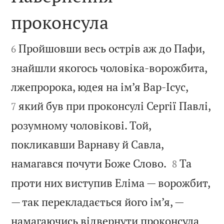
проконсула


Пройшовши весь острів аж до Пафи,
6
знайшли якогось чоловіка-ворожбита,


лжепророка, юдея на ім’я Вар-Ісус,
який був при проконсулі Сергії Павлі,
7
розумному чоловікові. Той,
покликавши Варнаву й Савла,


намагався почути Боже Слово.
Та
8
проти них виступив Еліма — ворожбит,
— так перекладається його ім’я, —
намагаючись відвернути проконсула