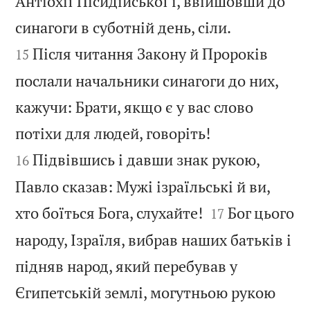
Антіохії Пісидійської і, ввійшовши до


синагоги в суботній день, сіли.
Після читання Закону й Пророків
15
послали начальники синагоги до них,
кажучи: Брати, якщо є у вас слово


потіхи для людей, говоріть!
Підвівшись і давши знак рукою,
16
Павло сказав: Мужі ізраїльські й ви,


хто боїться Бога, слухайте!
Бог цього
17
народу, Ізраїля, вибрав наших батьків і
підняв народ, який перебував у
Єгипетській землі, могутньою рукою