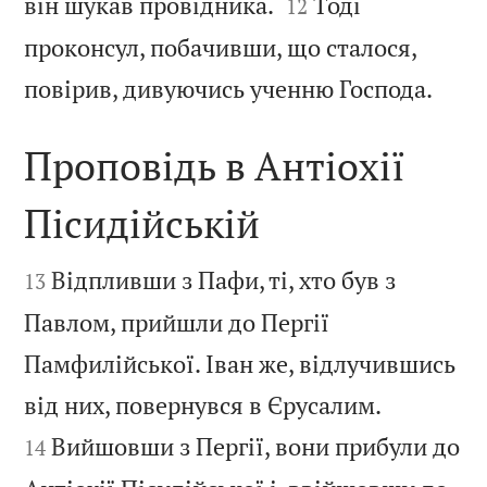


він шукав провідника.
Тоді
12
проконсул, побачивши, що сталося,

повірив, дивуючись ученню Господа.
Проповідь в Антіохії
Пісидійській


Відпливши з Пафи, ті, хто був з
13
Павлом, прийшли до Пергії
Памфилійської. Іван же, відлучившись


від них, повернувся в Єрусалим.
Вийшовши з Пергії, вони прибули до
14