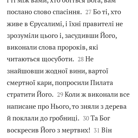


послано слово спасіння.
Бо ті, хто
27
живе в Єрусалимі, і їхні правителі не
зрозуміли цього і, засудивши Його,
виконали слова пророків, які


читаються щосуботи.
Не
28
знайшовши жодної вини, вартої
смертної кари, попросили Пилата


стратити Його.
Коли ж виконали все
29
написане про Нього, то зняли з дерева


й поклали до гробниці.
Та Бог
30


воскресив Його з мертвих!
Він
31