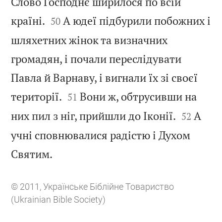
Слово Господнє ширилося по всій


країні.
А юдеї підбурили побожних і
50
шляхетних жінок та визначних
громадян, і почали переслідувати
Павла й Варнаву, і вигнали їх зі своєї


території.
Вони ж, обтрусивши на
51


них пил з ніг, прийшли до Іконії.
А
52
учні сповнювалися радістю і Духом

Святим.
© 2011, Українське Біблійне Товариство
(Ukrainian Bible Society)