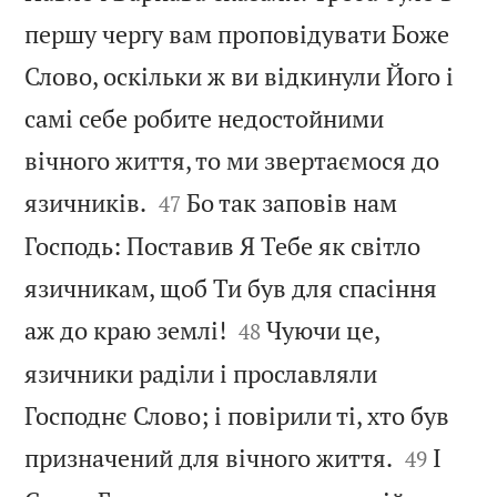
першу чергу вам проповідувати Боже
Слово, оскільки ж ви відкинули Його і
самі себе робите недостойними
вічного життя, то ми звертаємося до


язичників.
Бо так заповів нам
47
Господь: Поставив Я Тебе як світло
язичникам, щоб Ти був для спасіння


аж до краю землі!
Чуючи це,
48
язичники раділи і прославляли
Господнє Слово; і повірили ті, хто був


призначений для вічного життя.
І
49