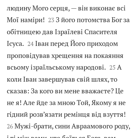
людину Мого серця, — він виконає всі


Мої наміри!
З його потомства Бог за
23
обітницею дав Ізраїлеві Спасителя


Ісуса.
Іван перед Його приходом
24
проповідував хрещення на покаяння


всьому ізраїльському народові.
А
25
коли Іван завершував свій шлях, то
сказав: За кого ви мене вважаєте? Це
не я! Але йде за мною Той, Якому я не


гідний розв’язати ремінця від взуття!
Мужі-брати, сини Авраамового роду,
26
і ті між вами, хто боїться Бога, вам