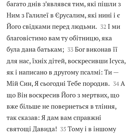
багато днів з’являвся тим, які пішли з
Ним з Галилеї в Єрусалим, які нині і є


Його свідками перед людьми.
І ми
32
благовістимо вам ту обітницю, яка


була дана батькам;
Бог виконав її
33
для нас, їхніх дітей, воскресивши Ісуса,
як і написано в другому псалмі: Ти —


Мій Син, Я сьогодні Тебе породив.
А
34
що Він воскресив Його з мертвих, що
вже більше не повернеться в тління,
так сказав: Я дам вам справжні


святощі Давида!
Тому і в іншому
35