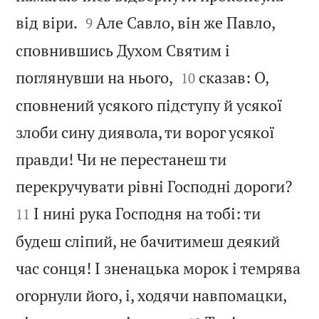


від віри.
Але Савло, він же Павло,
9
сповнившись Духом Святим і


поглянувши на нього,
сказав: О,
10
сповнений усякого підступу й усякої
злоби сину диявола, ти ворог усякої
правди! Чи не перестанеш ти


перекручувати рівні Господні дороги?
І нині рука Господня на тобі: ти
11
будеш сліпий, не бачитимеш деякий
час сонця! І зненацька морок і темрява
огорнули його, і, ходячи навпомацки,