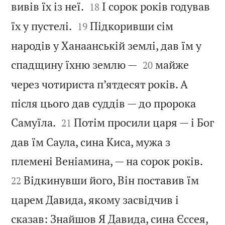


вивів їх із неї.
І сорок років годував
18


їх у пустелі.
Підкоривши сім
19
народів у Ханаанській землі, дав їм у


спадщину їхню землю —
майже
20
через чотириста п’ятдесят років. А
після цього дав суддів — до пророка


Самуїла.
Потім просили царя — і Бог
21
дав їм Саула, сина Киса, мужа з


племені Веніамина, — на сорок років.
Відкинувши його, Він поставив їм
22
царем Давида, якому засвідчив і
сказав: Знайшов Я Давида, сина Єссея,