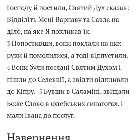
Господу й постили, Святий Дух сказав:
Відділіть Мені Варнаву та Савла на


діло, на яке Я покликав їх.
Попостивши, вони поклали на них
3


руки й помолилися, а тоді відпустили.
Вони були послані Святим Духом і
4
пішли до Селевкії, а звідти відпливли


до Кіпру.
Бувши в Саламіні, звіщали
5
Боже Слово в юдейських синагогах. І

мали Івана до послуг.
Навернення