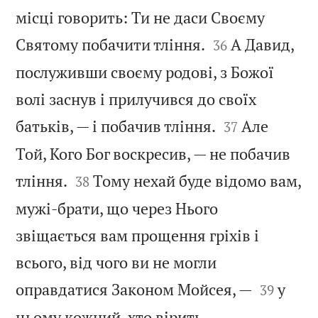
місці говорить: Ти не даси Своєму


Святому побачити тління.
А Давид,
36
послуживши своєму родові, з Божої
волі заснув і прилучився до своїх


батьків, — і побачив тління.
Але
37
Той, Кого Бог воскресив, — не побачив


тління.
Тому нехай буде відомо вам,
38
мужі-брати, що через Нього
звіщається вам прощення гріхів і
всього, від чого ви не могли


оправдатися Законом Мойсея, —
у
39
цьому кожний, хто вірить,