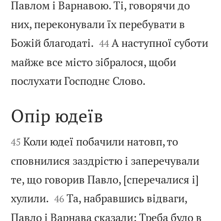
Павлом і Варнавою. Ті, говорячи до
них, переконували їх перебувати в


Божій благодаті.
А наступної суботи
44
майже все місто зібралося, щоби

послухати Господнє Слово.
Опір юдеїв


Коли юдеї побачили натовп, то
45
сповнилися заздрістю і заперечували
те, що говорив Павло, [сперечалися і]


хулили.
Та, набравшись відваги,
46
Павло і Варнава сказали: Треба було в