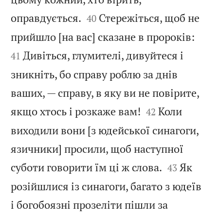


оправдується.
Стережіться, щоб не
40


прийшло [на вас] сказане в пророків:
Дивіться, глумителі, дивуйтеся і
41
зникніть, бо справу роблю за днів
ваших, — справу, в яку ви не повірите,


якщо хтось і розкаже вам!
Коли
42
виходили вони [з юдейської синагоги,
язичники] просили, щоб наступної


суботи говорити їм ці ж слова.
Як
43
розійшлися із синагоги, багато з юдеїв
і богобоязні прозеліти пішли за