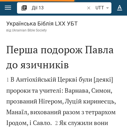
Перейти до вмісту
Шукати біблійний 
UTT
Дії 13
Українська Біблія LXX УБТ
від
Ukrainian Bible Society
Перша подорож Павла
до язичників


В Антіохійській Церкві були [деякі]
1
пророки та учителі: Варнава, Симон,
прозваний Нігером, Луцій киринеєць,
Манаїл, вихований разом з тетрархом


Іродом, і Савло.
Як служили вони
2