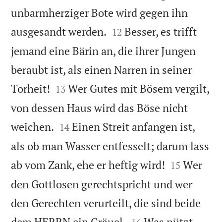
unbarmherziger Bote wird gegen ihn


ausgesandt werden.
Besser, es trifft
12
jemand eine Bärin an, die ihrer Jungen
beraubt ist, als einen Narren in seiner


Torheit!
Wer Gutes mit Bösem vergilt,
13
von dessen Haus wird das Böse nicht


weichen.
Einen Streit anfangen ist,
14
als ob man Wasser entfesselt; darum lass


ab vom Zank, ehe er heftig wird!
Wer
15
den Gottlosen gerechtspricht und wer
den Gerechten verurteilt, die sind beide


dem HERRN ein Gräuel.
Was nützt