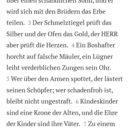
über einen schändlichen Sohn, und er
wird sich mit den Brüdern das Erbe


teilen.
Der Schmelztiegel prüft das
3
Silber und der Ofen das Gold, der HERR


aber prüft die Herzen.
Ein Boshafter
4
horcht auf falsche Mäuler, ein Lügner


leiht verderblichen Zungen sein Ohr.
Wer über den Armen spottet, der lästert
5
seinen Schöpfer; wer schadenfroh ist,


bleibt nicht ungestraft.
Kindeskinder
6
sind eine Krone der Alten, und die Ehre


der Kinder sind ihre Väter.
Zu einem
7