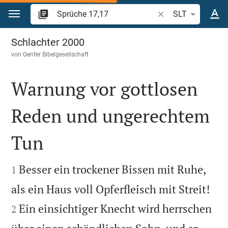
Zum Inhalt springen
Bibelstelle oder Beg
SLT
Sprüche 17
Schlachter 2000
von
Genfer Bibelgesellschaft
Warnung vor gottlosen
Reden und ungerechtem
Tun


Besser ein trockener Bissen mit Ruhe,
1


als ein Haus voll Opferfleisch mit Streit!
Ein einsichtiger Knecht wird herrschen
2