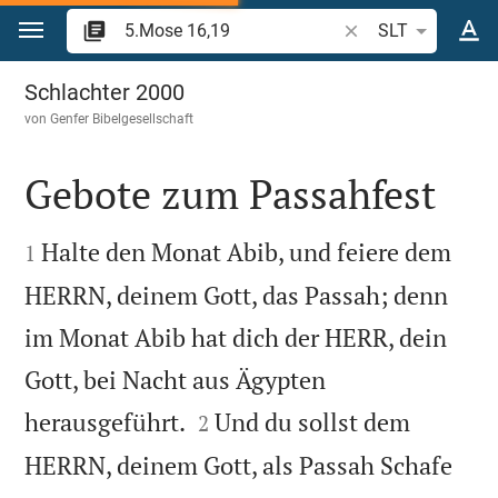
Zum Inhalt springen
Bibelstelle oder Beg
SLT
5.Mose 16
Schlachter 2000
von
Genfer Bibelgesellschaft
Gebote zum Passahfest


Halte den Monat Abib, und feiere dem
1
HERRN, deinem Gott, das Passah; denn
im Monat Abib hat dich der HERR, dein
Gott, bei Nacht aus Ägypten


herausgeführt.
Und du sollst dem
2
HERRN, deinem Gott, als Passah Schafe