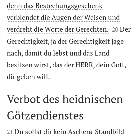
denn das Bestechungsgeschenk
verblendet die Augen der Weisen und


verdreht die Worte der Gerechten.
Der
20
Gerechtigkeit, ja der Gerechtigkeit jage
nach, damit du lebst und das Land
besitzen wirst, das der HERR, dein Gott,

dir geben will.
Verbot des heidnischen
Götzendienstes


Du sollst dir kein Aschera-Standbild
21