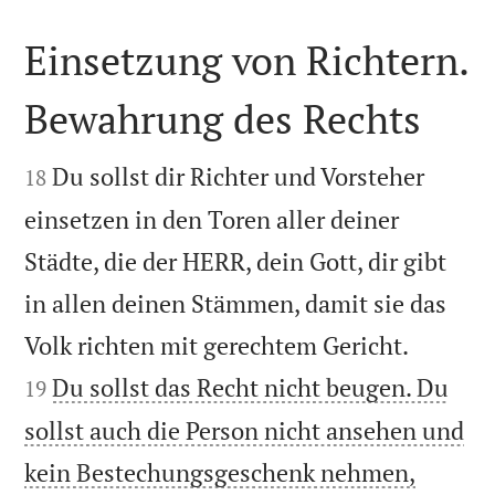
Einsetzung von Richtern.
Bewahrung des Rechts


Du sollst dir Richter und Vorsteher
18
einsetzen in den Toren aller deiner
Städte, die der HERR, dein Gott, dir gibt
in allen deinen Stämmen, damit sie das


Volk richten mit gerechtem Gericht.
Du sollst das Recht nicht beugen. Du
19
sollst auch die Person nicht ansehen und
kein Bestechungsgeschenk nehmen,