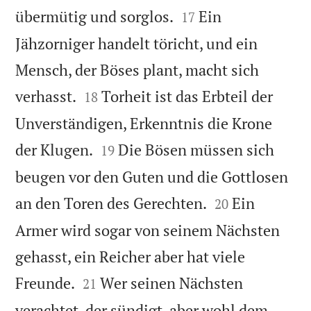


übermütig und sorglos.
Ein
17
Jähzorniger handelt töricht, und ein
Mensch, der Böses plant, macht sich


verhasst.
Torheit ist das Erbteil der
18
Unverständigen, Erkenntnis die Krone


der Klugen.
Die Bösen müssen sich
19
beugen vor den Guten und die Gottlosen


an den Toren des Gerechten.
Ein
20
Armer wird sogar von seinem Nächsten
gehasst, ein Reicher aber hat viele


Freunde.
Wer seinen Nächsten
21
verachtet, der sündigt, aber wohl dem,