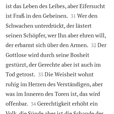
ist das Leben des Leibes, aber Eifersucht


ist Fraß in den Gebeinen.
Wer den
31
Schwachen unterdrückt, der lästert
seinen Schöpfer, wer Ihn aber ehren will,


der erbarmt sich über den Armen.
Der
32
Gottlose wird durch seine Bosheit
gestürzt, der Gerechte aber ist auch im


Tod getrost.
Die Weisheit wohnt
33
ruhig im Herzen des Verständigen, aber
was im Inneren des Toren ist, das wird


offenbar.
Gerechtigkeit erhöht ein
34
Volk, die Sünde aber ist die Schande der