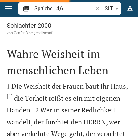
Zum Inhalt springen
Bibelstelle oder Beg
SLT
Sprüche 14
Schlachter 2000
von
Genfer Bibelgesellschaft
Wahre Weisheit im
menschlichen Leben


Die Weisheit der Frauen baut ihr Haus,
1
[1]
die Torheit reißt es ein mit eigenen


Händen.
Wer in seiner Redlichkeit
2
wandelt, der fürchtet den HERRN, wer
aber verkehrte Wege geht, der verachtet