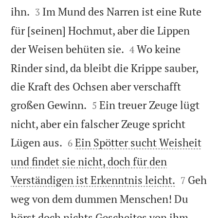


ihn.
Im Mund des Narren ist eine Rute
3
für [seinen] Hochmut, aber die Lippen


der Weisen behüten sie.
Wo keine
4
Rinder sind, da bleibt die Krippe sauber,
die Kraft des Ochsen aber verschafft


großen Gewinn.
Ein treuer Zeuge lügt
5
nicht, aber ein falscher Zeuge spricht


Lügen aus.
Ein Spötter sucht Weisheit
6
und findet sie nicht, doch für den


Verständigen ist Erkenntnis leicht.
Geh
7
weg von dem dummen Menschen! Du


hörst doch nichts Gescheites von ihm.