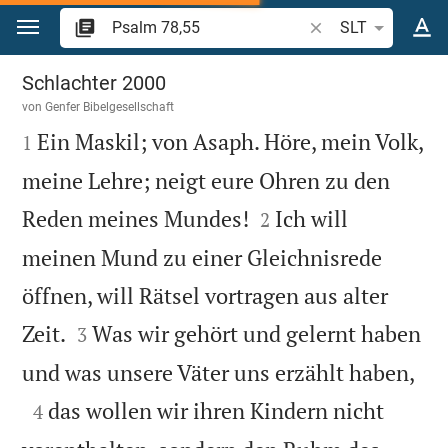
Zum Inhalt springen
Bibelstelle oder Beg
SLT
Psalm 78
Schlachter 2000
von
Genfer Bibelgesellschaft

Ein Maskil; von Asaph. Höre, mein Volk,
1
meine Lehre; neigt eure Ohren zu den


Reden meines Mundes!
Ich will
2
meinen Mund zu einer Gleichnisrede
öffnen, will Rätsel vortragen aus alter


Zeit.
Was wir gehört und gelernt haben
3

und was unsere Väter uns erzählt haben,

das wollen wir ihren Kindern nicht
4