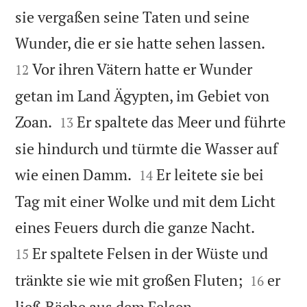
sie vergaßen seine Taten und seine


Wunder, die er sie hatte sehen lassen.
Vor ihren Vätern hatte er Wunder
12
getan im Land Ägypten, im Gebiet von


Zoan.
Er spaltete das Meer und führte
13
sie hindurch und türmte die Wasser auf


wie einen Damm.
Er leitete sie bei
14
Tag mit einer Wolke und mit dem Licht


eines Feuers durch die ganze Nacht.
Er spaltete Felsen in der Wüste und
15


tränkte sie wie mit großen Fluten;
er
16
ließ Bäche aus dem Felsen