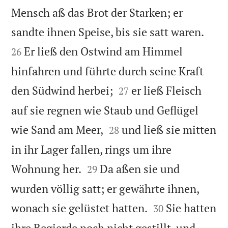
Mensch aß das Brot der Starken; er


sandte ihnen Speise, bis sie satt waren.
Er ließ den Ostwind am Himmel
26
hinfahren und führte durch seine Kraft


den Südwind herbei;
er ließ Fleisch
27
auf sie regnen wie Staub und Geflügel


wie Sand am Meer,
und ließ sie mitten
28
in ihr Lager fallen, rings um ihre


Wohnung her.
Da aßen sie und
29
wurden völlig satt; er gewährte ihnen,


wonach sie gelüstet hatten.
Sie hatten
30
ihre Begierde noch nicht gestillt, und