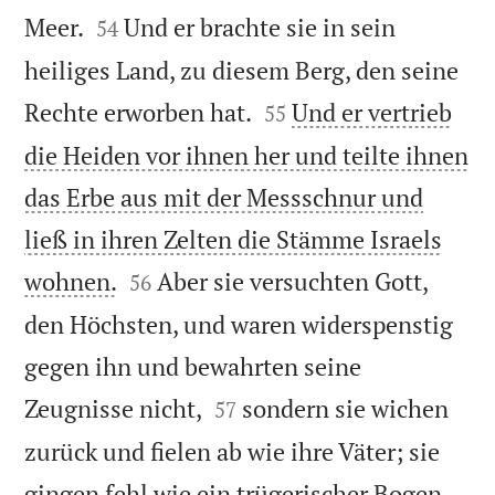


Meer.
Und er brachte sie in sein
54
heiliges Land, zu diesem Berg, den seine


Rechte erworben hat.
Und er vertrieb
55
die Heiden vor ihnen her und teilte ihnen
das Erbe aus mit der Messschnur und
ließ in ihren Zelten die Stämme Israels


wohnen.
Aber sie versuchten Gott,
56
den Höchsten, und waren widerspenstig
gegen ihn und bewahrten seine


Zeugnisse nicht,
sondern sie wichen
57
zurück und fielen ab wie ihre Väter; sie


gingen fehl wie ein trügerischer Bogen.