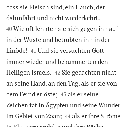
dass sie Fleisch sind, ein Hauch, der


dahinfährt und nicht wiederkehrt.
Wie oft lehnten sie sich gegen ihn auf
40
in der Wüste und betrübten ihn in der


Einöde!
Und sie versuchten Gott
41
immer wieder und bekümmerten den


Heiligen Israels.
Sie gedachten nicht
42
an seine Hand, an den Tag, als er sie von


dem Feind erlöste;
als er seine
43
Zeichen tat in Ägypten und seine Wunder


im Gebiet von Zoan;
als er ihre Ströme
44
in Blut verwandelte und ihre Bäche,