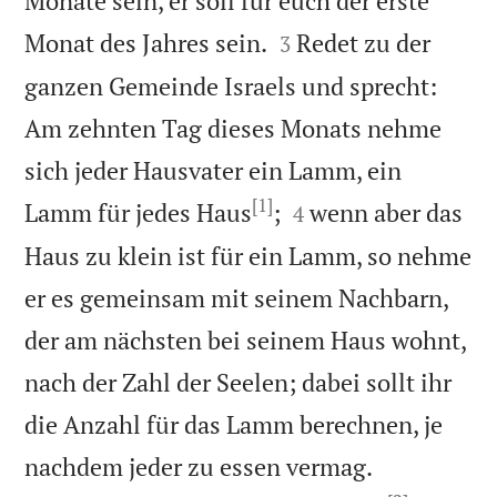
Monate sein, er soll für euch der erste


Monat des Jahres sein.
Redet zu der
3
ganzen Gemeinde Israels und sprecht:
Am zehnten Tag dieses Monats nehme
sich jeder Hausvater ein Lamm, ein
[1]


Lamm für jedes Haus
;
wenn aber das
4
Haus zu klein ist für ein Lamm, so nehme
er es gemeinsam mit seinem Nachbarn,
der am nächsten bei seinem Haus wohnt,
nach der Zahl der Seelen; dabei sollt ihr
die Anzahl für das Lamm berechnen, je


nachdem jeder zu essen vermag.