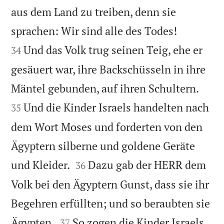
aus dem Land zu treiben, denn sie


sprachen: Wir sind alle des Todes!
Und das Volk trug seinen Teig, ehe er
34
gesäuert war, ihre Backschüsseln in ihre


Mäntel gebunden, auf ihren Schultern.
Und die Kinder Israels handelten nach
35
dem Wort Moses und forderten von den
Ägyptern silberne und goldene Geräte


und Kleider.
Dazu gab der HERR dem
36
Volk bei den Ägyptern Gunst, dass sie ihr
Begehren erfüllten; und so beraubten sie


Ägypten.
So zogen die Kinder Israels
37