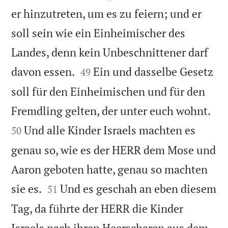
er hinzutreten, um es zu feiern; und er
soll sein wie ein Einheimischer des
Landes, denn kein Unbeschnittener darf


davon essen.
Ein und dasselbe Gesetz
49
soll für den Einheimischen und für den


Fremdling gelten, der unter euch wohnt.
Und alle Kinder Israels machten es
50
genau so, wie es der HERR dem Mose und
Aaron geboten hatte, genau so machten


sie es.
Und es geschah an eben diesem
51
Tag, da führte der HERR die Kinder
Israels nach ihren Heerscharen aus dem