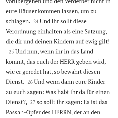
vorübergehen und den Verderber nicht in
eure Häuser kommen lassen, um zu


schlagen.
Und ihr sollt diese
24
Verordnung einhalten als eine Satzung,

die dir und deinen Kindern auf ewig gilt!

Und nun, wenn ihr in das Land
25
kommt, das euch der HERR geben wird,
wie er geredet hat, so bewahrt diesen


Dienst.
Und wenn dann eure Kinder
26
zu euch sagen: Was habt ihr da für einen


Dienst?,
so sollt ihr sagen: Es ist das
27
Passah-Opfer des HERRN, der an den