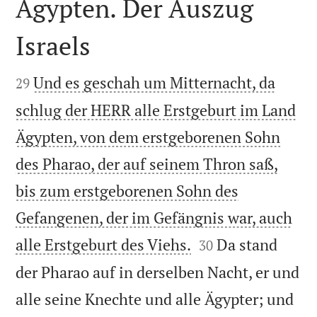
Ägypten. Der Auszug
Israels


Und es geschah um Mitternacht, da
29
schlug der HERR alle Erstgeburt im Land
Ägypten, von dem erstgeborenen Sohn
des Pharao, der auf seinem Thron saß,
bis zum erstgeborenen Sohn des
Gefangenen, der im Gefängnis war, auch


alle Erstgeburt des Viehs.
Da stand
30
der Pharao auf in derselben Nacht, er und
alle seine Knechte und alle Ägypter; und