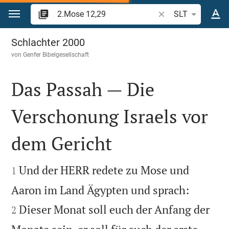
Zum Inhalt springen
Bibelstelle oder Beg
SLT
2.Mose 12
Schlachter 2000
von
Genfer Bibelgesellschaft
Das Passah — Die
Verschonung Israels vor
dem Gericht


Und der HERR redete zu Mose und
1


Aaron im Land Ägypten und sprach:
Dieser Monat soll euch der Anfang der
2