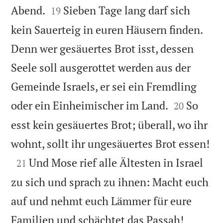


Abend.
Sieben Tage lang darf sich
19
kein Sauerteig in euren Häusern finden.
Denn wer gesäuertes Brot isst, dessen
Seele soll ausgerottet werden aus der
Gemeinde Israels, er sei ein Fremdling


oder ein Einheimischer im Land.
So
20
esst kein gesäuertes Brot; überall, wo ihr

wohnt, sollt ihr ungesäuertes Brot essen!

Und Mose rief alle Ältesten in Israel
21
zu sich und sprach zu ihnen: Macht euch
auf und nehmt euch Lämmer für eure


Familien und schächtet das Passah!