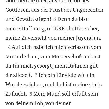
Gott, befreie mich aus der Hand des
Gottlosen, aus der Faust des Ungerechten


und Gewalttätigen!
Denn du bist
5
meine Hoffnung, o HERR, du Herrscher,

meine Zuversicht von meiner Jugend an.

Auf dich habe ich mich verlassen vom
6
Mutterleib an, vom Mutterschoß an hast
du für mich gesorgt; mein Rühmen gilt


dir allezeit.
Ich bin für viele wie ein
7
Wunderzeichen, und du bist meine starke


Zuflucht.
Mein Mund soll erfüllt sein
8
von deinem Lob, von deiner