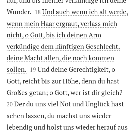
auf, und bis hierher verkündige ich deine


Wunder.
Und auch wenn ich alt werde,
18
wenn mein Haar ergraut, verlass mich
nicht, o Gott, bis ich deinen Arm
verkündige dem künftigen Geschlecht,
deine Macht allen, die noch kommen


sollen.
Und deine Gerechtigkeit, o
19
Gott, reicht bis zur Höhe, denn du hast


Großes getan; o Gott, wer ist dir gleich?
Der du uns viel Not und Unglück hast
20
sehen lassen, du machst uns wieder
lebendig und holst uns wieder herauf aus