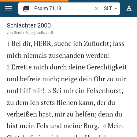
Zum Inhalt springen
Bibelstelle oder Beg
SLT
Psalm 71
Schlachter 2000
von
Genfer Bibelgesellschaft

Bei dir, HERR, suche ich Zuflucht; lass
1


mich niemals zuschanden werden!
Errette mich durch deine Gerechtigkeit
2
und befreie mich; neige dein Ohr zu mir


und hilf mir!
Sei mir ein Felsenhorst,
3
zu dem ich stets fliehen kann, der du
verheißen hast, mir zu helfen; denn du


bist mein Fels und meine Burg.
Mein
4