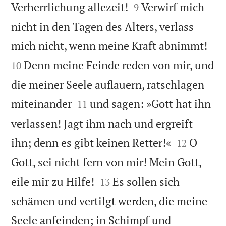


Verherrlichung allezeit!
Verwirf mich
9
nicht in den Tagen des Alters, verlass


mich nicht, wenn meine Kraft abnimmt!
Denn meine Feinde reden von mir, und
10
die meiner Seele auflauern, ratschlagen


miteinander
und sagen: »Gott hat ihn
11
verlassen! Jagt ihm nach und ergreift


ihn; denn es gibt keinen Retter!«
O
12
Gott, sei nicht fern von mir! Mein Gott,


eile mir zu Hilfe!
Es sollen sich
13
schämen und vertilgt werden, die meine
Seele anfeinden; in Schimpf und