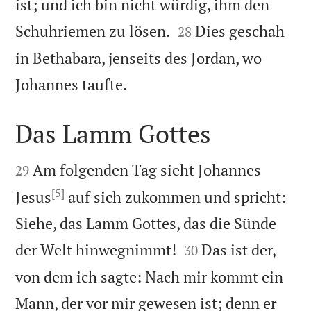
ist; und ich bin nicht würdig, ihm den


Schuhriemen zu lösen.
Dies geschah
28
in Bethabara, jenseits des Jordan, wo

Johannes taufte.
Das Lamm Gottes


Am folgenden Tag sieht Johannes
29
[5]
Jesus
auf sich zukommen und spricht:
Siehe, das Lamm Gottes, das die Sünde


der Welt hinwegnimmt!
Das ist der,
30
von dem ich sagte: Nach mir kommt ein
Mann, der vor mir gewesen ist; denn er