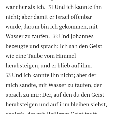


war eher als ich.
Und ich kannte ihn
31
nicht; aber damit er Israel offenbar
würde, darum bin ich gekommen, mit


Wasser zu taufen.
Und Johannes
32
bezeugte und sprach: Ich sah den Geist
wie eine Taube vom Himmel


herabsteigen, und er blieb auf ihm.
Und ich kannte ihn nicht; aber der
33
mich sandte, mit Wasser zu taufen, der
sprach zu mir: Der, auf den du den Geist
herabsteigen und auf ihm bleiben siehst,


der ist’s, der mit Heiligem Geist tauft.