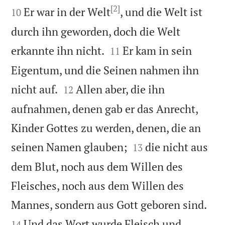
[2]
Er war in der Welt
, und die Welt ist
10
durch ihn geworden, doch die Welt


erkannte ihn nicht.
Er kam in sein
11
Eigentum, und die Seinen nahmen ihn


nicht auf.
Allen aber, die ihn
12
aufnahmen, denen gab er das Anrecht,
Kinder Gottes zu werden, denen, die an


seinen Namen glauben;
die nicht aus
13
dem Blut, noch aus dem Willen des
Fleisches, noch aus dem Willen des


Mannes, sondern aus Gott geboren sind.
Und das Wort wurde Fleisch und
14