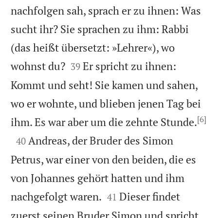
nachfolgen sah, sprach er zu ihnen: Was
sucht ihr? Sie sprachen zu ihm: Rabbi
(das heißt übersetzt: »Lehrer«), wo


wohnst du?
Er spricht zu ihnen:
39
Kommt und seht! Sie kamen und sahen,
wo er wohnte, und blieben jenen Tag bei
[6]

ihm. Es war aber um die zehnte Stunde.

Andreas, der Bruder des Simon
40
Petrus, war einer von den beiden, die es
von Johannes gehört hatten und ihm


nachgefolgt waren.
Dieser findet
41
zuerst seinen Bruder Simon und spricht