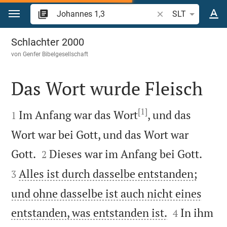
Zum Inhalt springen
Bibelstelle oder Beg
SLT
Johannes 1
Schlachter 2000
von
Genfer Bibelgesellschaft
Das Wort wurde Fleisch

[1]

Im Anfang war das Wort
, und das
1
Wort war bei Gott, und das Wort war




Gott.
Dieses war im Anfang bei Gott.
2
Alles ist durch dasselbe entstanden;
3
und ohne dasselbe ist auch nicht eines


entstanden, was entstanden ist.
In ihm
4