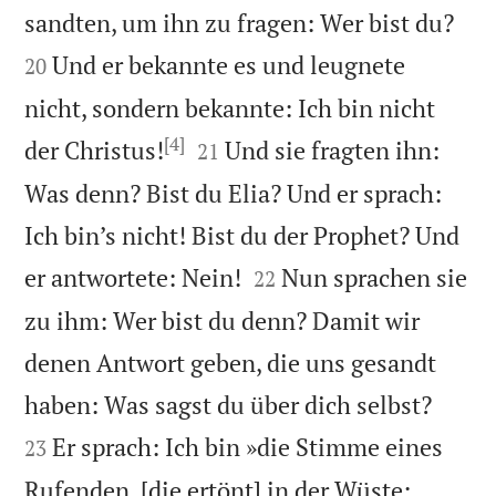


sandten, um ihn zu fragen: Wer bist du?
Und er bekannte es und leugnete
20
nicht, sondern bekannte: Ich bin nicht
[4]


der Christus!
Und sie fragten ihn:
21
Was denn? Bist du Elia? Und er sprach:
Ich bin’s nicht! Bist du der Prophet? Und


er antwortete: Nein!
Nun sprachen sie
22
zu ihm: Wer bist du denn? Damit wir
denen Antwort geben, die uns gesandt


haben: Was sagst du über dich selbst?
Er sprach: Ich bin »die Stimme eines
23
Rufenden, [die ertönt] in der Wüste: