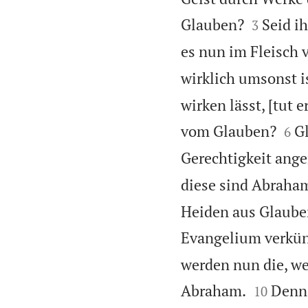


Glauben?
Seid i
3
es nun im Fleisch 
wirklich umsonst i
wirken lässt, [tut


vom Glauben?
G
6
Gerechtigkeit ange
diese sind Abraham
Heiden aus Glauben
Evangelium verkünd
werden nun die, we


Abraham.
Denn 
10