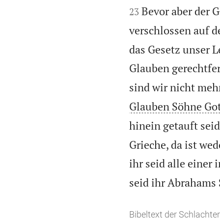


Bevor aber der 
23
verschlossen auf d
das Gesetz unser L
Glauben gerechtfer
sind wir nicht meh
Glauben Söhne Gott
hinein getauft seid
Grieche, da ist we
ihr seid alle einer 
seid ihr Abrahams
Bibeltext der Schlachter