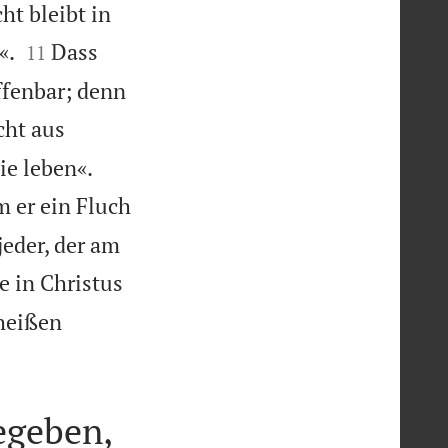
ht bleibt in


«.
Dass
11
ffenbar; denn
cht aus


ie leben«.
m er ein Fluch
jeder, der am
 in Christus
rheißen
egeben,