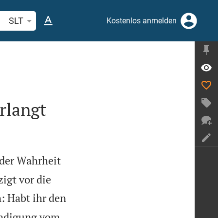
belstelle oder Begriff suchen
SLT
Kostenlos anmelden
rlangt
 der Wahrheit
igt vor die
n: Habt ihr den
ündigung vom