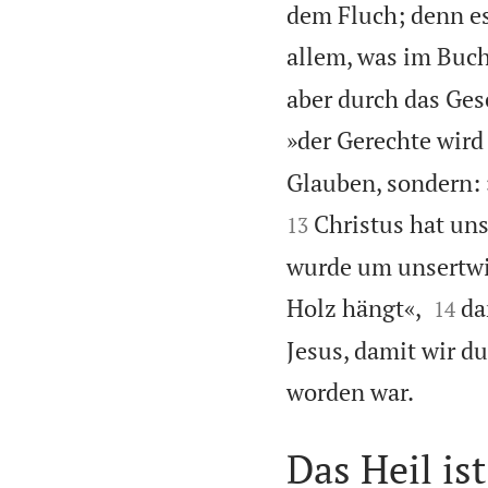
dem Fluch; denn es 
allem, was im Buch
aber durch das Gese
»der Gerechte wird
Glauben, sondern: 
Christus hat uns
13
wurde um unsertwil


Holz hängt«,
da
14
Jesus, damit wir d

worden war.
Das Heil is