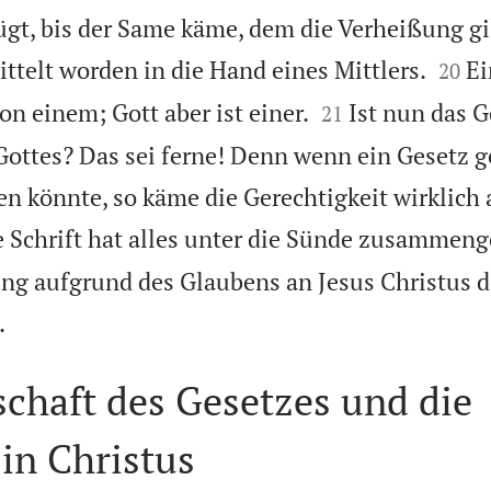
gt, bis der Same käme, dem die Verheißung gilt


ttelt worden in die Hand eines Mittlers.
Ei
20


von einem; Gott aber ist einer.
Ist nun das 
21
ottes? Das sei ferne! Denn wenn ein Gesetz 
n könnte, so käme die Gerechtigkeit wirklich
e Schrift hat alles unter die Sünde zusammeng
ung aufgrund des Glaubens an Jesus Christus 

.
chaft des Gesetzes und die
in Christus