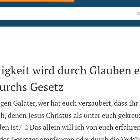
Bi
igkeit wird durch Glauben e
durchs Gesetz
gen Galater, wer hat euch verzaubert, dass ihr
h, denen Jesus Christus als unter euch gekreuz


en ist?
Das allein will ich von euch erfahre
2
 des Gesetzes empfangen oder durch die Verk