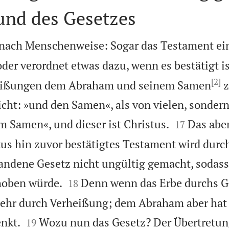
und des Gesetzes
e nach Menschenweise: Sogar das Testament e
der verordnet etwas dazu, wenn es bestätigt is
[2]
heißungen dem Abraham und seinem Samen
z
icht: »und den Samen«, als von vielen, sondern


 Samen«, und dieser ist Christus.
Das aber
17
tus hin zuvor bestätigtes Testament wird durc
andene Gesetz nicht ungültig gemacht, sodass


hoben würde.
Denn wenn das Erbe durchs G
18
mehr durch Verheißung; dem Abraham aber hat 


nkt.
Wozu nun das Gesetz? Der Übertretu
19