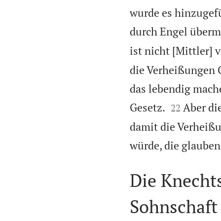
wurde es hinzugefü
durch Engel übermi
ist nicht [Mittler] 
die Verheißungen G
das lebendig mache


Gesetz.
Aber di
22
damit die Verheiß
würde, die glauben
Die Knechts
Sohnschaft 