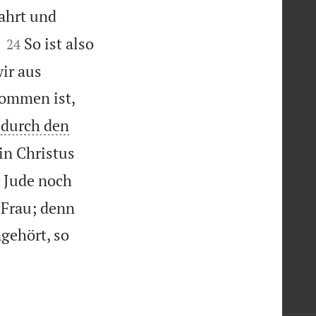
ahrt und


So ist also
24
ir aus
ommen ist,
d durch den
 in Christus
r Jude noch
 Frau; denn
gehört, so