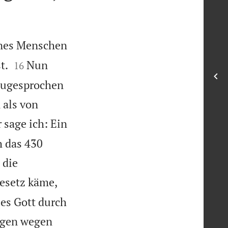
ines Menschen


t.
Nun
16
ugesprochen
 als von
 sage ich: Ein
h das 430
 die
esetz käme,
es Gott durch
ngen wegen