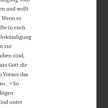
en und wollt
n? Wenn es
fte in euch
e Verkündigung
m zur
auben sind,
ass Gott die
m Voraus das


n«.
So
9
ubigen
sind unter