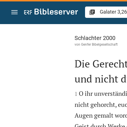
Zum Inhalt springen
Galater 3
Schlachter 2000
von
Genfer Bibelgesellschaft
Die Gerecht
und nicht 


O ihr unverständi
1
nicht gehorcht, euc
Augen gemalt word
Geist durch Werke