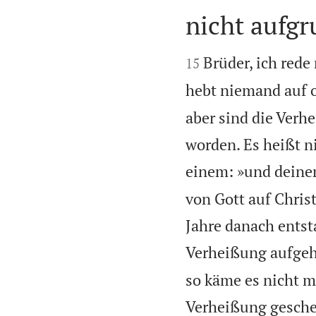
nicht aufgr


Brüder, ich red
15
hebt niemand auf o
aber sind die Ver
worden. Es heißt n
einem: »und deinem
von Gott auf Chris
Jahre danach entst
Verheißung aufge
so käme es nicht 
Verheißung gesche