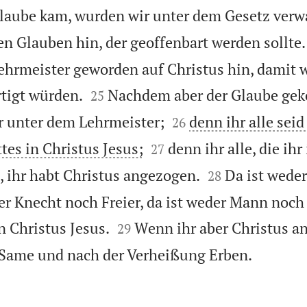
Glaube kam, wurden wir unter dem Gesetz verw
en Glauben hin, der geoffenbart werden sollte.
ehrmeister geworden auf Christus hin, damit w


tigt würden.
Nachdem aber der Glaube gek
25


r unter dem Lehrmeister;
denn ihr alle sei
26


es in Christus Jesus;
denn ihr alle, die ihr
27


, ihr habt Christus angezogen.
Da ist wede
28
der Knecht noch Freier, da ist weder Mann noch


in Christus Jesus.
Wenn ihr aber Christus an
29

 Same und nach der Verheißung Erben.