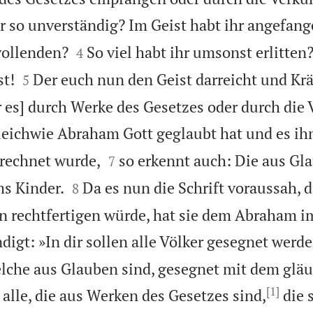
hr so unverständig? Im Geist habt ihr angefang


vollenden?
So viel habt ihr umsonst erlitte
4


st!
Der euch nun den Geist darreicht und Krä
5
 er es] durch Werke des Gesetzes oder durch di
leichwie Abraham Gott geglaubt hat und es ih


rechnet wurde,
so erkennt auch: Die aus Gl
7


s Kinder.
Da es nun die Schrift voraussah, d
8
 rechtfertigen würde, hat sie dem Abraham i
igt: »In dir sollen alle Völker gesegnet werde
lche aus Glauben sind, gesegnet mit dem glä
[1]
alle, die aus Werken des Gesetzes sind,
die 