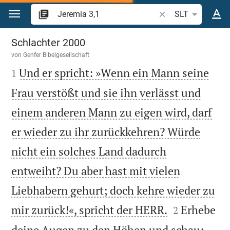
Zum Inhalt springen
Bibelstelle oder Beg
SLT
Jeremia 3
Schlachter 2000
von
Genfer Bibelgesellschaft

Und er spricht: »Wenn ein Mann seine
1
Frau verstößt und sie ihn verlässt und
einem anderen Mann zu eigen wird, darf
er wieder zu ihr zurückkehren? Würde
nicht ein solches Land dadurch
entweiht? Du aber hast mit vielen
Liebhabern gehurt; doch kehre wieder zu


mir zurück!«, spricht der HERR.
Erhebe
2
deine Augen zu den Höhen und schau: