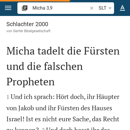
Zum Inhalt springen
Bibelstelle oder Beg
SLT
Micha 3
Schlachter 2000
von
Genfer Bibelgesellschaft
Micha tadelt die Fürsten
und die falschen
Propheten


Und ich sprach: Hört doch, ihr Häupter
1
von Jakob und ihr Fürsten des Hauses
Israel! Ist es nicht eure Sache, das Recht


zu kennen?
Und doch hasst ihr das