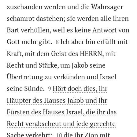
zuschanden werden und die Wahrsager
schamrot dastehen; sie werden alle ihren
Bart verhüllen, weil es keine Antwort von


Gott mehr gibt.
Ich aber bin erfüllt mit
8
Kraft, mit dem Geist des HERRN, mit
Recht und Stärke, um Jakob seine
Übertretung zu verkünden und Israel


seine Sünde.
Hört doch dies, ihr
9
Häupter des Hauses Jakob und ihr
Fürsten des Hauses Israel, die ihr das
Recht verabscheut und jede gerechte


Sache verkehrt;
die ihr Zion mit
10